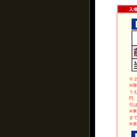
※
※
う
円、
引
※
ま
※