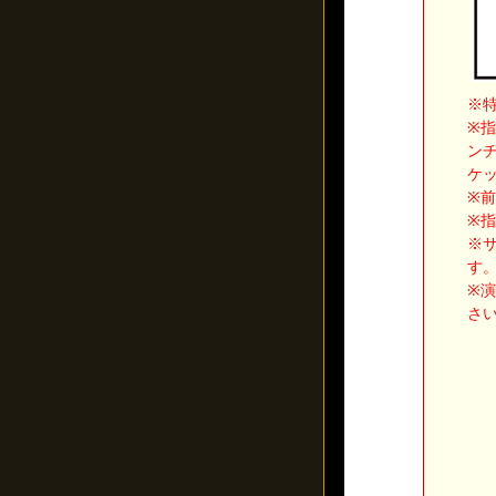
※
※
ン
ケ
※
※
※
す
※
さ