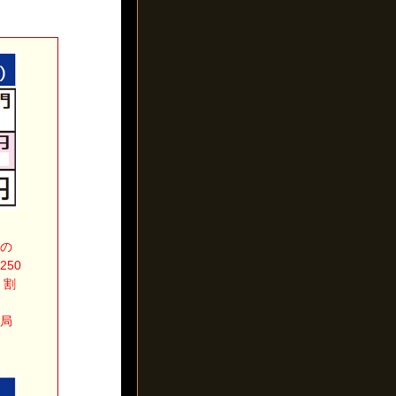
示の
50
。割
務局