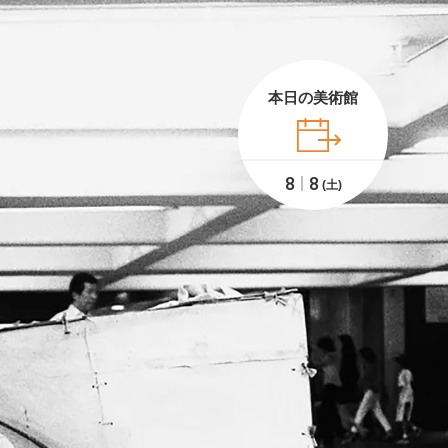
本日の美術館
8
8
(土)