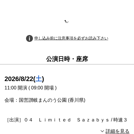
申し込み前に注意事項を必ずお読み下さい
公演日時・座席
2026/8/22(
土
)
11:00 開演 ( 09:00 開場 )
会場：国営讃岐まんのう公園 (香川県)
［出演］０４ Ｌｉｍｉｔｅｄ Ｓａｚａｂｙｓ / 時速３
６ｋｍ / ａｎｏ / Ａｒａｋｅｚｕｒｉ / ＣＡＮＤＹ ＴＵ
詳細を見る