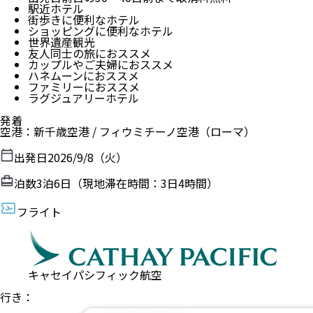
駅近ホテル
街歩きに便利なホテル
ショッピングに便利なホテル
世界遺産観光
友人同士の旅におススメ
カップルやご夫婦におススメ
ハネムーンにおススメ
ファミリーにおススメ
ラグジュアリーホテル
発着
空港
：
新千歳空港
/
フィウミチーノ空港
（
ローマ
）
出発日
2026/9/8（火）
泊数
3
泊
6
日（現地滞在時間：
3日4時間
）
フライト
キャセイパシフィック航空
行き：