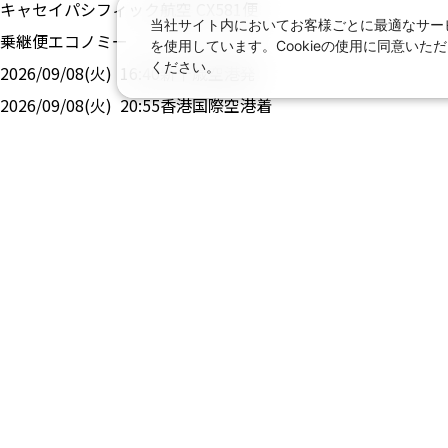
キャセイパシフィック航空
CX
581
便
当社サイト内においてお客様ごとに最適なサービ
乗継便
エコノミー
を使用しています。Cookieの使用に同意い
ください。
2026/09/08(火)
16:40
新千歳空港
発
2026/09/08(火)
20:55
香港国際空港
着
キャセイパシフィック航空
CX
293
便
エコノミー
2026/09/09(水)
01:05
香港国際空港
発
2026/09/09(水)
08:05
フィウミチーノ空港
着
帰り：
キャセイパシフィック航空
CX
292
便
乗継便
エコノミー
2026/09/12(土)
13:00
フィウミチーノ空港
発
2026/09/13(日)
06:00
香港国際空港
着
キャセイパシフィック航空
CX
580
便