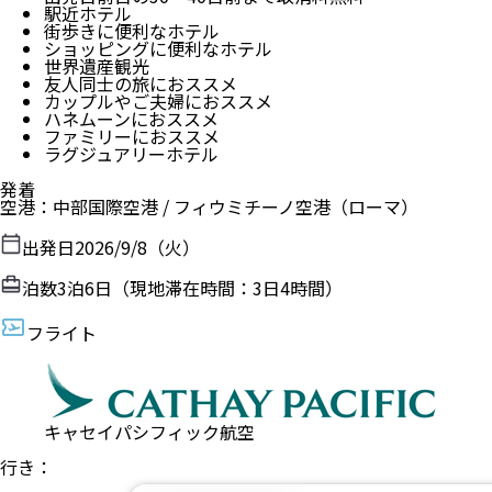
駅近ホテル
街歩きに便利なホテル
ショッピングに便利なホテル
世界遺産観光
友人同士の旅におススメ
カップルやご夫婦におススメ
ハネムーンにおススメ
ファミリーにおススメ
ラグジュアリーホテル
発着
空港
：
中部国際空港
/
フィウミチーノ空港
（
ローマ
）
出発日
2026/9/8（火）
泊数
3
泊
6
日（現地滞在時間：
3日4時間
）
フライト
キャセイパシフィック航空
行き：