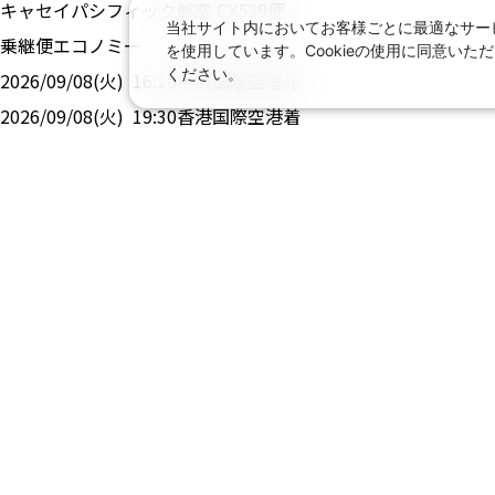
キャセイパシフィック航空
CX
539
便
当社サイト内においてお客様ごとに最適なサービ
乗継便
エコノミー
を使用しています。Cookieの使用に同意い
ください。
2026/09/08(火)
16:10
中部国際空港
発
2026/09/08(火)
19:30
香港国際空港
着
キャセイパシフィック航空
CX
293
便
エコノミー
2026/09/09(水)
01:05
香港国際空港
発
2026/09/09(水)
08:05
フィウミチーノ空港
着
帰り：
キャセイパシフィック航空
CX
292
便
乗継便
エコノミー
2026/09/12(土)
13:00
フィウミチーノ空港
発
2026/09/13(日)
06:00
香港国際空港
着
キャセイパシフィック航空
CX
536
便