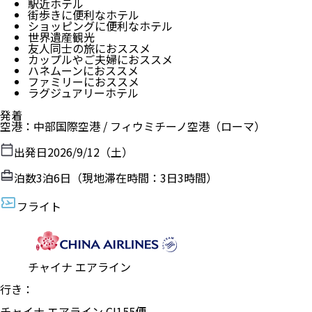
駅近ホテル
街歩きに便利なホテル
ショッピングに便利なホテル
世界遺産観光
友人同士の旅におススメ
カップルやご夫婦におススメ
ハネムーンにおススメ
ファミリーにおススメ
ラグジュアリーホテル
発着
空港
：
中部国際空港
/
フィウミチーノ空港
（
ローマ
）
出発日
2026/9/12（土）
泊数
3
泊
6
日（現地滞在時間：
3日3時間
）
フライト
チャイナ エアライン
行き：
チャイナ エアライン
CI
155
便