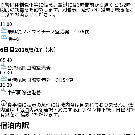
※警備体制強化等に備え、空港には3時間前から遅くとも2時
間前の到着をお勧めします。到着後、速やかに搭乗手続きをご
自身でお済ませください。
11:00
乗継便
フィウミチーノ空港発
CI76便
機中泊
6
日目
2026/9/17（木）
05:40
台湾桃園国際空港着
07:30
台湾桃園国際空港発
CI154便
11:20
中部国際空港着
食事欄に表示の条件には機内食は含まれておりません。機
内食は「宿泊内訳を選択・変更する」ボタン押下後、日程内で
有無をご確認いただけます。
宿泊内訳