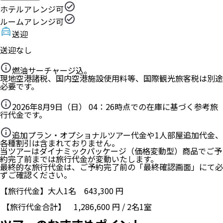
ホテルアレンジ可
ルームアレンジ可
送迎
送迎なし
燃油サーチャージ込。
現地空港諸税、国内空港施設使用料等、国際観光旅客税は別途
必要です。
2026年8月9日（日） 04：26
時点での在庫に基づく参考旅
行代金です。
追加プラン・オプショナルツアー代金や1人部屋追加代金、
各種割引は含まれておりません。
当ツアーはダイナミックパッケージ（価格変動型）商品でご予
約完了前までは旅行代金が変動いたします。
最終的な旅行代金は、ご予約完了前の「最終確認画面」にて必
ずご確認ください。
【旅行代金】大人1名
643,300
円
【旅行代金合計】
1,286,600
円
/
2
名
1
室