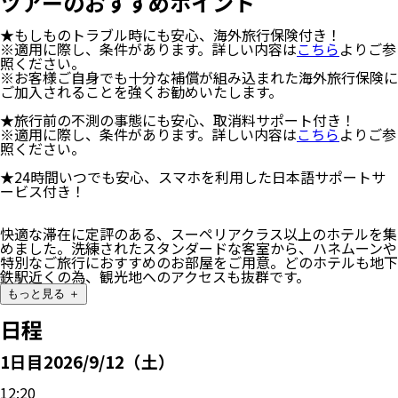
ツアーのおすすめポイント
★もしものトラブル時にも安心、海外旅行保険付き！
※適用に際し、条件があります。詳しい内容は
こちら
よりご参
照ください。
※お客様ご自身でも十分な補償が組み込まれた海外旅行保険に
ご加入されることを強くお勧めいたします。
★旅行前の不測の事態にも安心、取消料サポート付き！
※適用に際し、条件があります。詳しい内容は
こちら
よりご参
照ください。
★24時間いつでも安心、スマホを利用した日本語サポートサ
ービス付き！
快適な滞在に定評のある、スーペリアクラス以上のホテルを集
めました。洗練されたスタンダードな客室から、ハネムーンや
特別なご旅行におすすめのお部屋をご用意。どのホテルも地下
鉄駅近くの為、観光地へのアクセスも抜群です。
もっと見る ＋
日程
1
日目
2026/9/12（土）
12:20