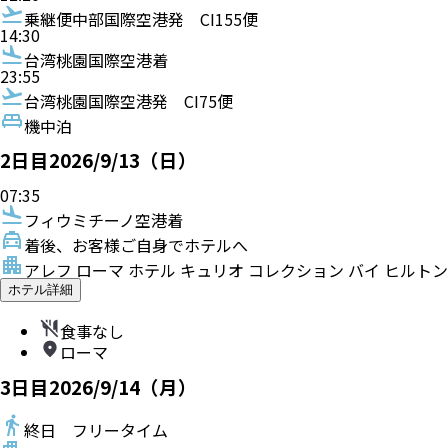
乗継便
中部国際空港発
CI155便
14:30
台湾桃園国際空港着
23:55
台湾桃園国際空港発
CI75便
機中泊
2
日目
2026/9/13（日）
07:35
フィウミチーノ空港着
着後、お客様ご自身でホテルへ
アレフ ローマ ホテル キュリオ コレクション バイ ヒルトン
ホテル詳細
食事なし
ローマ
3
日目
2026/9/14（月）
終日 フリータイム