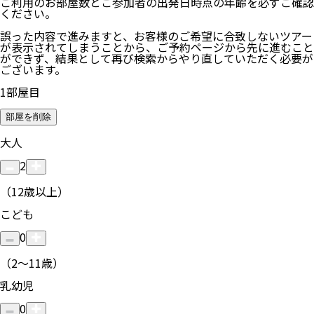
ご利用のお部屋数
とご参加者の
出発日時点の年齢
を必ずご確認
ください。
誤った内容で進みますと、お客様のご希望に合致しないツアー
が表示されてしまうことから、ご予約ページから先に進むこと
ができず、結果として再び検索からやり直していただく必要が
ございます。
1
部屋目
部屋を削除
大人
2
（12歳以上）
こども
0
（2〜11歳）
乳幼児
0