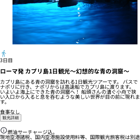
3
日目
ローマ発 カプリ島1日観光～幻想的な青の洞窟～
カプリ島にある青の洞窟を訪れる1日観光ツアーです。 バスで
ナポリに行き、ナポリからは高速船でカプリ島に渡ります。
いよいよ海上にできた青の洞窟へ！ 船頭さんの漕ぐ小舟で狭
い入口から入ると息を呑むような美しい世界が目の前に現れま
す。
食事なし
観光詳細
燃油サーチャージ込。
現地空港諸税、国内空港施設使用料等、国際観光旅客税は別途