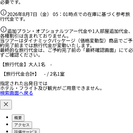
必要です。
2026年8月7日（金） 05：01
時点での在庫に基づく参考旅
行代金です。
追加プラン・オプショナルツアー代金や1人部屋追加代金、
各種割引は含まれておりません。
当ツアーはダイナミックパッケージ（価格変動型）商品でご予
約完了前までは旅行代金が変動いたします。
最終的な旅行代金は、ご予約完了前の「最終確認画面」にて必
ずご確認ください。
【旅行代金】大人1名
-
【旅行代金合計】
-
/
2
名
1
室
指定された出発日では
ホテル・フライト及び観光がご用意できません。
検索画面へ戻る
概要
アクセス
設備サービス