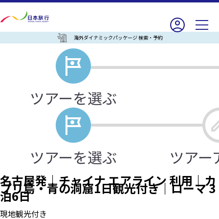
海外ダイナミックパッケージ 検索・予約
名古屋発｜チャイナ エアライン 利用｜カ
プリ島・青の洞窟1日観光付き｜ローマ 3
泊6日
現地観光付き