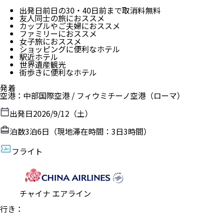
出発日前日の30・40日前まで取消料無料
友人同士の旅におススメ
カップルやご夫婦におススメ
ファミリーにおススメ
女子旅におススメ
ショッピングに便利なホテル
駅近ホテル
世界遺産観光
街歩きに便利なホテル
発着
空港
：
中部国際空港
/
フィウミチーノ空港
（
ローマ
）
出発日
2026/9/12（土）
泊数
3
泊
6
日（現地滞在時間：
3日3時間
）
フライト
チャイナ エアライン
行き：