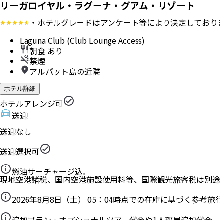
リーガロイヤル・ラグーナ・グアム・リゾート
・ホテルグレードはアンケート等により決定しており
Laguna Club (Club Lounge Access)
朝食 あり
禁煙
アルパット島の近隣
ホテル詳細
ホテルアレンジ可
送迎
送迎なし
送迎選択可
燃油サーチャージ込。
現地空港諸税、国内空港施設使用料等、国際観光旅客税は別途
2026年8月8日（土） 05：04
時点での在庫に基づく参考旅
追加プラン・オプショナルツアー代金や1人部屋追加代金