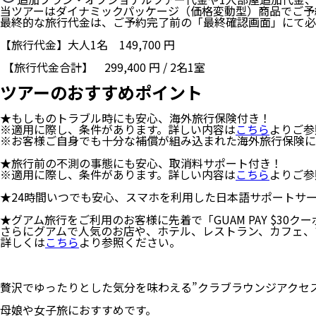
当ツアーはダイナミックパッケージ（価格変動型）商品でご予
最終的な旅行代金は、ご予約完了前の「最終確認画面」にて必
【旅行代金】大人1名
149,700
円
【旅行代金合計】
299,400
円
/
2
名
1
室
ツアーのおすすめポイント
★もしものトラブル時にも安心、海外旅行保険付き！
※適用に際し、条件があります。詳しい内容は
こちら
よりご参
※お客様ご自身でも十分な補償が組み込まれた海外旅行保険に
★旅行前の不測の事態にも安心、取消料サポート付き！
※適用に際し、条件があります。詳しい内容は
こちら
よりご参
★24時間いつでも安心、スマホを利用した日本語サポートサ
★グアム旅行をご利用のお客様に先着で「GUAM PAY $30ク
さらにグアムで⼈気のお店や、ホテル、レストラン、カフェ、マ
詳しくは
こちら
より参照ください。
贅沢でゆったりとした気分を味わえる”クラブラウンジアクセ
母娘や女子旅におすすめです。