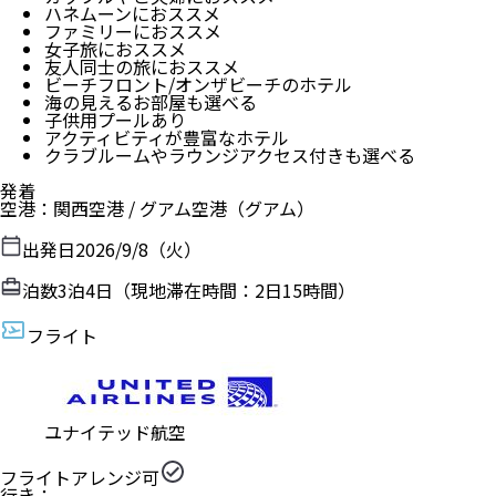
ハネムーンにおススメ
ファミリーにおススメ
女子旅におススメ
友人同士の旅におススメ
ビーチフロント/オンザビーチのホテル
海の見えるお部屋も選べる
子供用プールあり
アクティビティが豊富なホテル
クラブルームやラウンジアクセス付きも選べる
発着
空港
：
関西空港
/
グアム空港
（
グアム
）
出発日
2026/9/8（火）
泊数
3
泊
4
日（現地滞在時間：
2日15時間
）
フライト
ユナイテッド航空
フライトアレンジ可
行き：