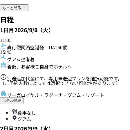
もっと見る ＋
日程
1
日目
2026/9/8（火）
11:05
直行便
関西空港発
UA150便
15:45
グアム空港着
着後、お客様ご自身でホテルへ
別途追加代金にて、専用車送迎プランを選択可能です。
（ご予約人数によっては選択できない可能性があります）
リーガロイヤル・ラグーナ・グアム・リゾート
ホテル詳細
食事なし
グアム
2
日目
2026/9/9（水）