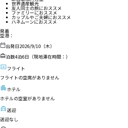
世界遺産観光
友人同士の旅におススメ
ファミリーにおススメ
カップルやご夫婦におススメ
ハネムーンにおススメ
発着
空港
：
出発日
2026/9/10（木）
泊数
4
泊
6
日（現地滞在時間：
）
フライト
フライトの空席がありません
ホテル
ホテルの空室がありません
送迎
送迎なし