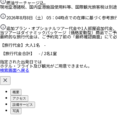
燃油サーチャージ込。
現地空港諸税、国内空港施設使用料等、国際観光旅客税は別途
2026年8月8日（土） 05：04
時点での在庫に基づく参考旅
追加プラン・オプショナルツアー代金や1人部屋追加代金
当ツアーはダイナミックパッケージ（価格変動型）商品でご予
最終的な旅行代金は、ご予約完了前の「最終確認画面」にて必
【旅行代金】大人1名
-
【旅行代金合計】
-
/
2
名
1
室
指定された出発日では
ホテル・フライト及び観光がご用意できません。
検索画面へ戻る
概要
アクセス
設備サービス
写真