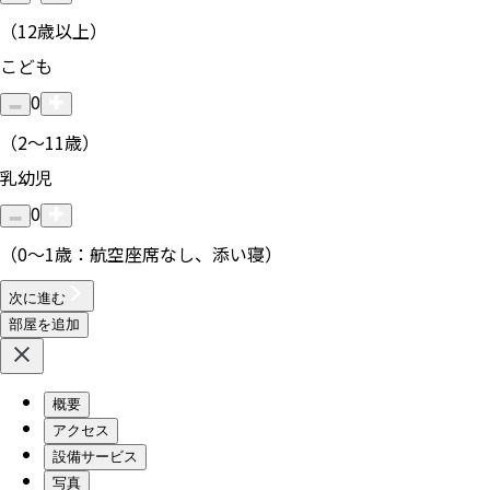
（12歳以上）
こども
0
（2〜11歳）
乳幼児
0
（0〜1歳：航空座席なし、添い寝）
次に進む
部屋を追加
概要
アクセス
設備サービス
写真