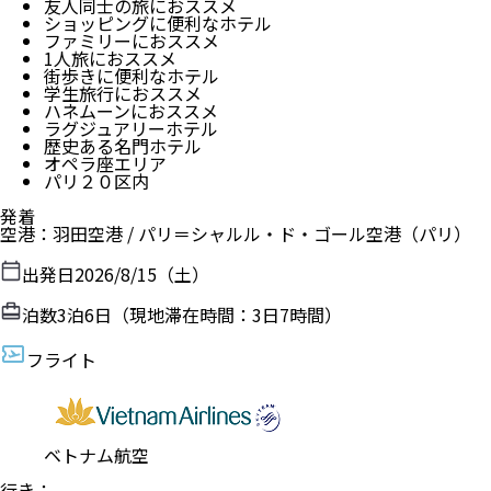
友人同士の旅におススメ
ショッピングに便利なホテル
ファミリーにおススメ
1人旅におススメ
街歩きに便利なホテル
学生旅行におススメ
ハネムーンにおススメ
ラグジュアリーホテル
歴史ある名門ホテル
オペラ座エリア
パリ２０区内
発着
空港
：
羽田空港
/
パリ＝シャルル・ド・ゴール空港
（
パリ
）
出発日
2026/8/15（土）
泊数
3
泊
6
日（現地滞在時間：
3日7時間
）
フライト
ベトナム航空
行き：