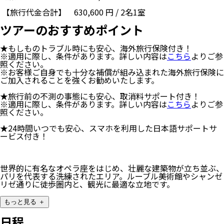
【旅行代金合計】
630,600
円
/
2
名
1
室
ツアーのおすすめポイント
★もしものトラブル時にも安心、海外旅行保険付き！
※適用に際し、条件があります。詳しい内容は
こちら
よりご参
照ください。
※お客様ご自身でも十分な補償が組み込まれた海外旅行保険に
ご加入されることを強くお勧めいたします。
★旅行前の不測の事態にも安心、取消料サポート付き！
※適用に際し、条件があります。詳しい内容は
こちら
よりご参
照ください。
★24時間いつでも安心、スマホを利用した日本語サポートサ
ービス付き！
世界的に有名なオペラ座をはじめ、壮麗な建築物が立ち並ぶ、
パリを代表する洗練されたエリア。ルーブル美術館やシャンゼ
リゼ通りに徒歩圏内と、観光に最適な立地です。
もっと見る ＋
日程