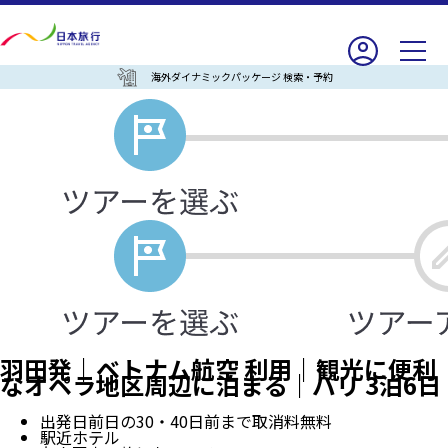
海外ダイナミックパッケージ 検索・予約
羽田発｜ベトナム航空 利用｜観光に便利
なオペラ地区周辺に泊まる｜パリ 3泊6日
出発日前日の30・40日前まで取消料無料
駅近ホテル