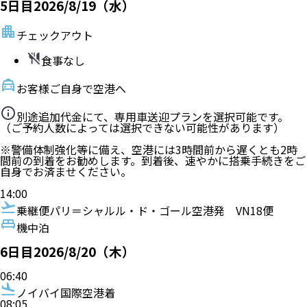
5
日目
2026/8/19（水）
チェックアウト
食事なし
お客様ご自身で空港へ
別途追加代金にて、専用車送迎プランを選択可能です。
（ご予約人数によっては選択できない可能性があります）
※警備体制強化等に備え、空港には3時間前から遅くとも2時
間前の到着をお勧めします。到着後、速やかに搭乗手続きをご
自身でお済ませください。
14:00
乗継便
パリ＝シャルル・ド・ゴール空港発
VN18便
機中泊
6
日目
2026/8/20（木）
06:40
ノイバイ国際空港着
08:05