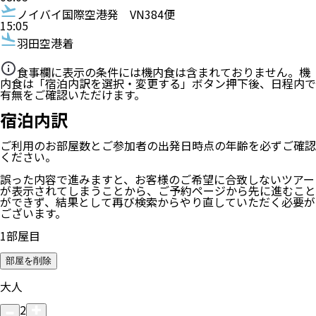
ノイバイ国際空港発
VN384便
15:05
羽田空港着
食事欄に表示の条件には機内食は含まれておりません。機
内食は「宿泊内訳を選択・変更する」ボタン押下後、日程内で
有無をご確認いただけます。
宿泊内訳
ご利用のお部屋数
とご参加者の
出発日時点の年齢
を必ずご確認
ください。
誤った内容で進みますと、お客様のご希望に合致しないツアー
が表示されてしまうことから、ご予約ページから先に進むこと
ができず、結果として再び検索からやり直していただく必要が
ございます。
1
部屋目
部屋を削除
大人
2