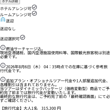
ホテル詳細
ホテルアレンジ可
ルームアレンジ可
送迎
送迎なし
送迎選択可
燃油サーチャージ込。
現地空港諸税、国内空港施設使用料等、国際観光旅客税は別途
必要です。
2026年8月6日（木） 04：35
時点での在庫に基づく参考旅
行代金です。
追加プラン・オプショナルツアー代金や1人部屋追加代金、
各種割引は含まれておりません。
当ツアーはダイナミックパッケージ（価格変動型）商品でご予
約完了前までは旅行代金が変動いたします。
最終的な旅行代金は、ご予約完了前の「最終確認画面」にて必
ずご確認ください。
【旅行代金】大人1名
315,300
円