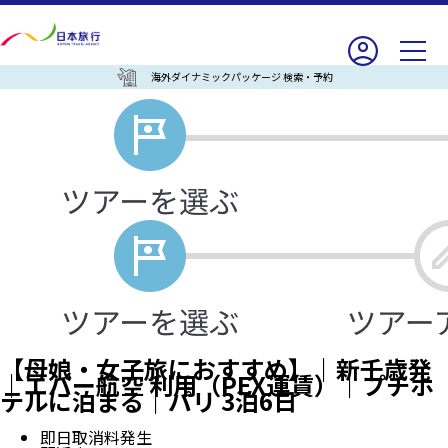
海外ダイナミックパッケージ 検索・予約
【母娘・女子旅におすすめ】｜新千歳発
｜エバー航空 利用（PEX運賃）｜プチホ
テルに泊まる｜パリ 3泊6日
即日取消料発生