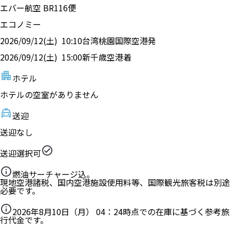
エバー航空
BR
116
便
エコノミー
2026/09/12(土)
10:10
台湾桃園国際空港
発
2026/09/12(土)
15:00
新千歳空港
着
ホテル
ホテルの空室がありません
送迎
送迎なし
送迎選択可
燃油サーチャージ込。
現地空港諸税、国内空港施設使用料等、国際観光旅客税は別途
必要です。
2026年8月10日（月） 04：24
時点での在庫に基づく参考旅
行代金です。