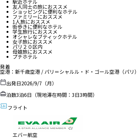
駅近ホテル
友人同士の旅におススメ
ショッピングに便利なホテル
ファミリーにおススメ
1人旅におススメ
街歩きに便利なホテル
学生旅行におススメ
オシャレなブティックホテル
女子旅におススメ
パリ２０区内
母娘旅におススメ
プチホテル
発着
空港
：
新千歳空港
/
パリ＝シャルル・ド・ゴール空港
（
パリ
）
出発日
2026/9/7（月）
泊数
3
泊
6
日（現地滞在時間：
3日3時間
）
フライト
エバー航空