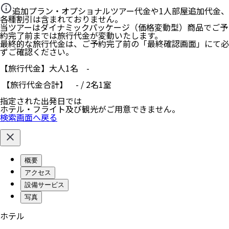
追加プラン・オプショナルツアー代金や1人部屋追加代金、
各種割引は含まれておりません。
当ツアーはダイナミックパッケージ（価格変動型）商品でご予
約完了前までは旅行代金が変動いたします。
最終的な旅行代金は、ご予約完了前の「最終確認画面」にて必
ずご確認ください。
【旅行代金】大人1名
-
【旅行代金合計】
-
/
2
名
1
室
指定された出発日では
ホテル・フライト及び観光がご用意できません。
検索画面へ戻る
概要
アクセス
設備サービス
写真
ホテル