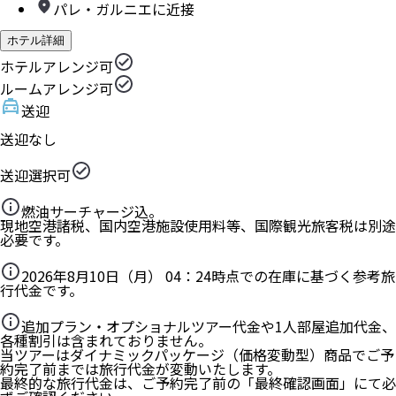
パレ・ガルニエに近接
ホテル詳細
ホテルアレンジ可
ルームアレンジ可
送迎
送迎なし
送迎選択可
燃油サーチャージ込。
現地空港諸税、国内空港施設使用料等、国際観光旅客税は別途
必要です。
2026年8月10日（月） 04：24
時点での在庫に基づく参考旅
行代金です。
追加プラン・オプショナルツアー代金や1人部屋追加代金、
各種割引は含まれておりません。
当ツアーはダイナミックパッケージ（価格変動型）商品でご予
約完了前までは旅行代金が変動いたします。
最終的な旅行代金は、ご予約完了前の「最終確認画面」にて必