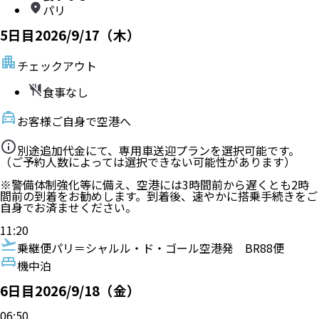
パリ
5
日目
2026/9/17（木）
チェックアウト
食事なし
お客様ご自身で空港へ
別途追加代金にて、専用車送迎プランを選択可能です。
（ご予約人数によっては選択できない可能性があります）
※警備体制強化等に備え、空港には3時間前から遅くとも2時
間前の到着をお勧めします。到着後、速やかに搭乗手続きをご
自身でお済ませください。
11:20
乗継便
パリ＝シャルル・ド・ゴール空港発
BR88便
機中泊
6
日目
2026/9/18（金）
06:50