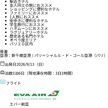
駅近ホテル
友人同士の旅におススメ
ショッピングに便利なホテル
ファミリーにおススメ
1人旅におススメ
街歩きに便利なホテル
学生旅行におススメ
ハネムーンにおススメ
ラグジュアリーホテル
歴史ある名門ホテル
オペラ座エリア
パリ２０区内
発着
空港
：
新千歳空港
/
パリ＝シャルル・ド・ゴール空港
（
パリ
）
出発日
2026/9/13（日）
泊数
3
泊
6
日（現地滞在時間：
3日3時間
）
フライト
エバー航空