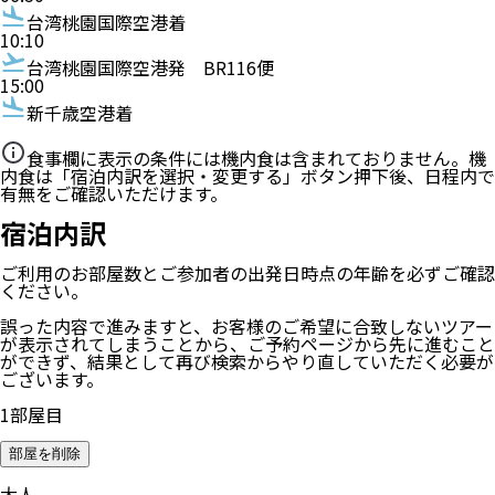
台湾桃園国際空港着
10:10
台湾桃園国際空港発
BR116便
15:00
新千歳空港着
食事欄に表示の条件には機内食は含まれておりません。機
内食は「宿泊内訳を選択・変更する」ボタン押下後、日程内で
有無をご確認いただけます。
宿泊内訳
ご利用のお部屋数
とご参加者の
出発日時点の年齢
を必ずご確認
ください。
誤った内容で進みますと、お客様のご希望に合致しないツアー
が表示されてしまうことから、ご予約ページから先に進むこと
ができず、結果として再び検索からやり直していただく必要が
ございます。
1
部屋目
部屋を削除
大人