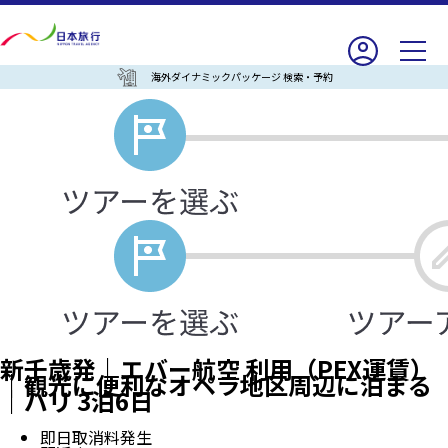
海外ダイナミックパッケージ 検索・予約
新千歳発｜エバー航空 利用（PEX運賃）
｜観光に便利なオペラ地区周辺に泊まる
｜パリ 3泊6日
即日取消料発生