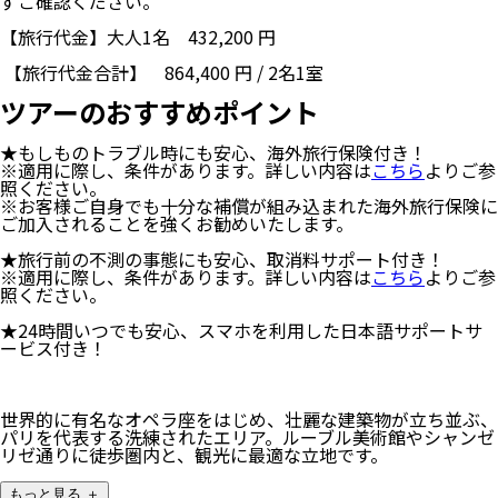
ずご確認ください。
【旅行代金】大人1名
432,200
円
【旅行代金合計】
864,400
円
/
2
名
1
室
ツアーのおすすめポイント
★もしものトラブル時にも安心、海外旅行保険付き！
※適用に際し、条件があります。詳しい内容は
こちら
よりご参
照ください。
※お客様ご自身でも十分な補償が組み込まれた海外旅行保険に
ご加入されることを強くお勧めいたします。
★旅行前の不測の事態にも安心、取消料サポート付き！
※適用に際し、条件があります。詳しい内容は
こちら
よりご参
照ください。
★24時間いつでも安心、スマホを利用した日本語サポートサ
ービス付き！
世界的に有名なオペラ座をはじめ、壮麗な建築物が立ち並ぶ、
パリを代表する洗練されたエリア。ルーブル美術館やシャンゼ
リゼ通りに徒歩圏内と、観光に最適な立地です。
もっと見る ＋