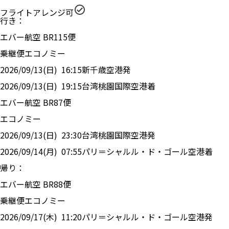
フライトアレンジ可
行き：
エバー航空
BR
115
便
乗継便
エコノミー
2026/09/13(日)
16:15
新千歳空港
発
2026/09/13(日)
19:15
台湾桃園国際空港
着
エバー航空
BR
87
便
エコノミー
2026/09/13(日)
23:30
台湾桃園国際空港
発
2026/09/14(月)
07:55
パリ＝シャルル・ド・ゴール空港
着
帰り：
エバー航空
BR
88
便
乗継便
エコノミー
2026/09/17(木)
11:20
パリ＝シャルル・ド・ゴール空港
発