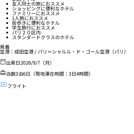
友人同士の旅におススメ
ショッピングに便利なホテル
ファミリーにおススメ
1人旅におススメ
街歩きに便利なホテル
学生旅行におススメ
パリ２０区内
スタンダードクラスのホテル
発着
空港
：
成田空港
/
パリ＝シャルル・ド・ゴール空港
（
パリ
）
出発日
2026/9/7（月）
泊数
3
泊
6
日（現地滞在時間：
3日4時間
）
フライト