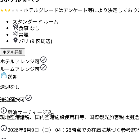
・ホテルグレードはアンケート等により決定しており
スタンダード ルーム
食事 なし
禁煙
パリ (9 区周辺)
ホテル詳細
ホテルアレンジ可
ルームアレンジ可
送迎
送迎なし
送迎選択可
燃油サーチャージ込。
現地空港諸税、国内空港施設使用料等、国際観光旅客税は別途
2026年8月9日（日） 04：26
時点での在庫に基づく参考旅