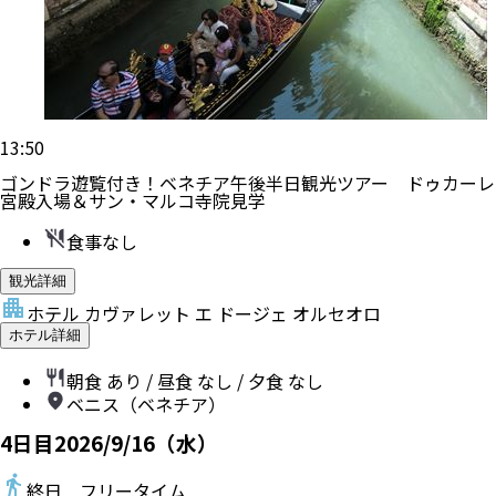
13:50
ゴンドラ遊覧付き！ベネチア午後半日観光ツアー ドゥカーレ
宮殿入場＆サン・マルコ寺院見学
食事なし
観光詳細
ホテル カヴァレット エ ドージェ オルセオロ
ホテル詳細
朝食
あり
/ 昼食
なし
/ 夕食
なし
ベニス（ベネチア）
4
日目
2026/9/16（水）
終日 フリータイム