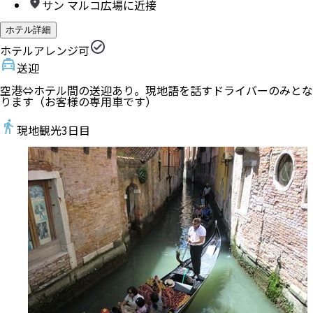
サン マルコ広場に近接
ホテル詳細
ホテルアレンジ可
送迎
空港⇔ホテル間の送迎あり。現地語を話すドライバーのみとな
ります（お客様の専用車です）
現地観光
3
日目