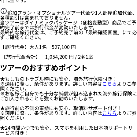
追加プラン・オプショナルツアー代金や1人部屋追加代金、
各種割引は含まれておりません。
当ツアーはダイナミックパッケージ（価格変動型）商品でご予
約完了前までは旅行代金が変動いたします。
最終的な旅行代金は、ご予約完了前の「最終確認画面」にて必
ずご確認ください。
【旅行代金】大人1名
527,100
円
【旅行代金合計】
1,054,200
円
/
2
名
1
室
ツアーのおすすめポイント
★もしものトラブル時にも安心、海外旅行保険付き！
※適用に際し、条件があります。詳しい内容は
こちら
よりご参
照ください。
※お客様ご自身でも十分な補償が組み込まれた海外旅行保険に
ご加入されることを強くお勧めいたします。
★旅行前の不測の事態にも安心、取消料サポート付き！
※適用に際し、条件があります。詳しい内容は
こちら
よりご参
照ください。
★24時間いつでも安心、スマホを利用した日本語サポートサ
ービス付き！