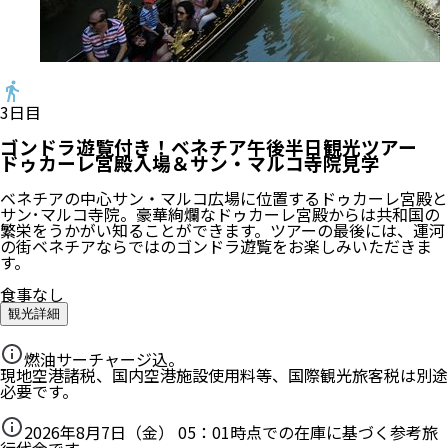
3
日目
ゴンドラ遊覧付き！ベネチア午後半日観光ツアー
ドゥカーレ宮殿入場＆サン・マルコ寺院見学
ベネチアの中心サン・マルコ広場に位置するドゥカーレ宮殿と
サン･マルコ寺院。豪華絢爛なドゥカーレ宮殿からは共和国の
繁栄をうかがい知ることができます。ツアーの最後には、運河
の街ベネチアならではのゴンドラ遊覧をお楽しみいただきま
す。
食事なし
観光詳細
燃油サーチャージ込。
現地空港諸税、国内空港施設使用料等、国際観光旅客税は別途
必要です。
2026年8月7日（金） 05：01
時点での在庫に基づく参考旅
行代金です。