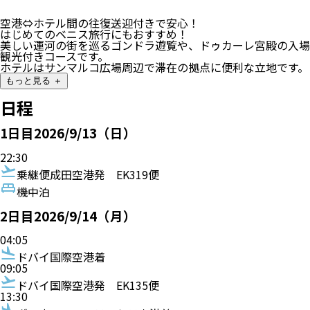
空港⇔ホテル間の往復送迎付きで安心！
はじめてのベニス旅行にもおすすめ！
美しい運河の街を巡るゴンドラ遊覧や、ドゥカーレ宮殿の入場
観光付きコースです。
ホテルはサンマルコ広場周辺で滞在の拠点に便利な立地です。
もっと見る ＋
日程
1
日目
2026/9/13（日）
22:30
乗継便
成田空港発
EK319便
機中泊
2
日目
2026/9/14（月）
04:05
ドバイ国際空港着
09:05
ドバイ国際空港発
EK135便
13:30