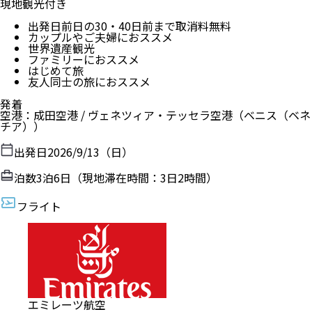
現地観光付き
出発日前日の30・40日前まで取消料無料
カップルやご夫婦におススメ
世界遺産観光
ファミリーにおススメ
はじめて旅
友人同士の旅におススメ
発着
空港
：
成田空港
/
ヴェネツィア・テッセラ空港
（
ベニス（ベネ
チア）
）
出発日
2026/9/13（日）
泊数
3
泊
6
日（現地滞在時間：
3日2時間
）
フライト
エミレーツ航空