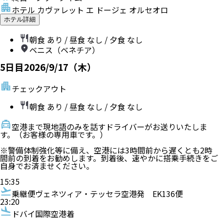
ホテル カヴァレット エ ドージェ オルセオロ
ホテル詳細
朝食
あり
/ 昼食
なし
/ 夕食
なし
ベニス（ベネチア）
5
日目
2026/9/17（木）
チェックアウト
朝食
あり
/ 昼食
なし
/ 夕食
なし
空港まで現地語のみを話すドライバーがお送りいたしま
す。（お客様の専用車です。）
※警備体制強化等に備え、空港には3時間前から遅くとも2時
間前の到着をお勧めします。到着後、速やかに搭乗手続きをご
自身でお済ませください。
15:35
乗継便
ヴェネツィア・テッセラ空港発
EK136便
23:20
ドバイ国際空港着