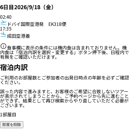
6
日目
2026/9/18（金）
02:40
ドバイ国際空港発
EK318便
17:35
成田空港着
食事欄に表示の条件には機内食は含まれておりません。機
内食は「宿泊内訳を選択・変更する」ボタン押下後、日程内で
有無をご確認いただけます。
宿泊内訳
ご利用のお部屋数
とご参加者の
出発日時点の年齢
を必ずご確認
ください。
誤った内容で進みますと、お客様のご希望に合致しないツアー
が表示されてしまうことから、ご予約ページから先に進むこと
ができず、結果として再び検索からやり直していただく必要が
ございます。
1
部屋目
部屋を削除