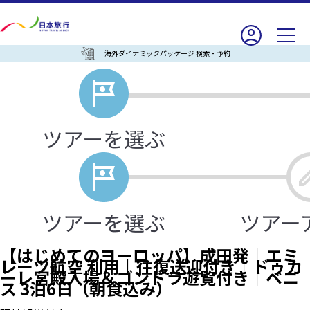
海外ダイナミックパッケージ 検索・予約
【はじめてのヨーロッパ】成田発｜エミ
レーツ航空 利用｜往復送迎付き｜ドゥカ
ーレ宮殿入場＆ゴンドラ遊覧付き｜ベニ
ス 3泊6日（朝食込み）