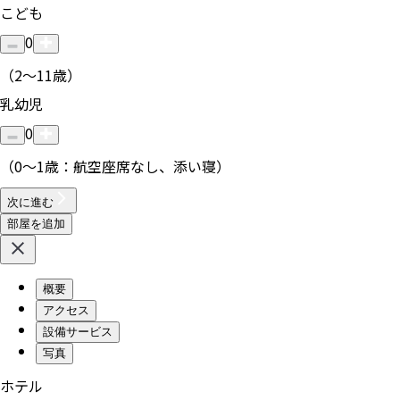
こども
0
（2〜11歳）
乳幼児
0
（0〜1歳：航空座席なし、添い寝）
次に進む
部屋を追加
概要
アクセス
設備サービス
写真
ホテル