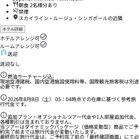
朝食 2名様分あり
禁煙
スカイライン・ルージュ・シンガポールの近隣
ホテル詳細
ホテルアレンジ可
ルームアレンジ可
送迎
送迎なし
燃油サーチャージ込。
現地空港諸税、国内空港施設使用料等、国際観光旅客税は別途
必要です。
2026年8月8日（土） 05：04
時点での在庫に基づく参考旅
行代金です。
追加プラン・オプショナルツアー代金や1人部屋追加代金、
各種割引は含まれておりません。
当ツアーはダイナミックパッケージ（価格変動型）商品でご予
約完了前までは旅行代金が変動いたします。
最終的な旅行代金は、ご予約完了前の「最終確認画面」にて必