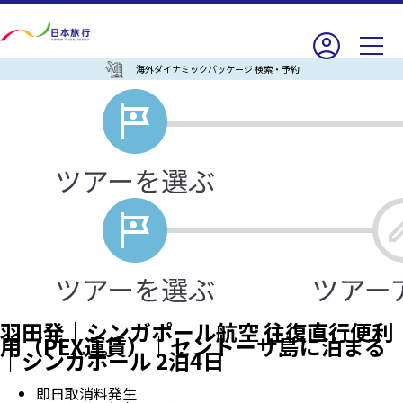
海外ダイナミックパッケージ 検索・予約
羽田発｜シンガポール航空 往復直行便利
用（PEX運賃）｜セントーサ島に泊まる
｜シンガポール 2泊4日
即日取消料発生