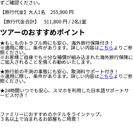
ずご確認ください。
【旅行代金】大人1名
255,900
円
【旅行代金合計】
511,800
円
/
2
名
1
室
ツアーのおすすめポイント
★もしものトラブル時にも安心、海外旅行保険付き！
※適用に際し、条件があります。詳しい内容は
こちら
よりご参
照ください。
※お客様ご自身でも十分な補償が組み込まれた海外旅行保険に
ご加入されることを強くお勧めいたします。
★旅行前の不測の事態にも安心、取消料サポート付き！
※適用に際し、条件があります。詳しい内容は
こちら
よりご参
照ください。
★24時間いつでも安心、スマホを利用した日本語サポートサ
ービス付き！
ファミリーにおすすめのホテルをラインナップ。
３名以上で泊まれるお部屋もご用意！