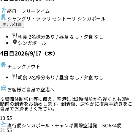
終日 フリータイム
シャングリ・ラ ラサ セントーサ シンガポール
ホテル詳細
朝食
2名様分あり
/ 昼食
なし
/ 夕食
なし
シンガポール
4
日目
2026/9/17（木）
チェックアウト
朝食
2名様分あり
/ 昼食
なし
/ 夕食
なし
お客様ご自身で空港へ
※警備体制強化等に備え、空港には3時間前から遅くとも2時
間前の到着をお勧めします。到着後、速やかに搭乗手続きをご
自身でお済ませください。
13:55
直行便
シンガポール・チャンギ国際空港発
SQ634便
21:55