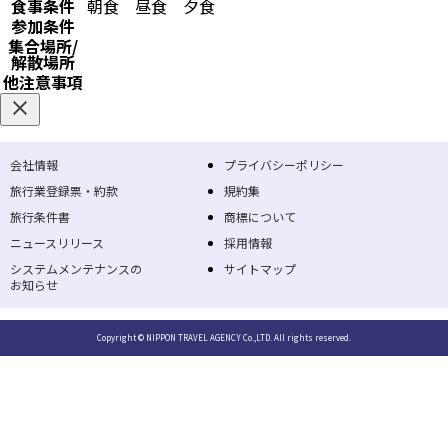
食事条件
朝食
昼食
夕食
参加条件
集合場所/
解散場所
他注意事項
会社情報
プライバシーポリシー
旅行業登録票・約款
規約集
旅行条件書
商標について
ニュースリリース
採用情報
システムメンテナンスの
サイトマップ
お知らせ
Copyright © NIPPON TRAVEL AGENCY Co.,LTD. All rights reserved.