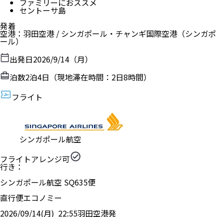
ファミリーにおススメ
セントーサ島
発着
空港
：
羽田空港
/
シンガポール・チャンギ国際空港
（
シンガポ
ール
）
出発日
2026/9/14（月）
泊数
2
泊
4
日（現地滞在時間：
2日8時間
）
フライト
シンガポール航空
フライトアレンジ可
行き：
シンガポール航空
SQ
635
便
直行便
エコノミー
2026/09/14(月)
22:55
羽田空港
発