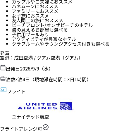
カップルやご夫婦におススメ
ハネムーンにおススメ
ファミリーにおススメ
女子旅におススメ
友人同士の旅におススメ
ビーチフロント/オンザビーチのホテル
海の見えるお部屋も選べる
子供用プールあり
アクティビティが豊富なホテル
クラブルームやラウンジアクセス付きも選べる
発着
空港
：
成田空港
/
グアム空港
（
グアム
）
出発日
2026/9/9（水）
泊数
3
泊
4
日（現地滞在時間：
3日1時間
）
フライト
ユナイテッド航空
フライトアレンジ可