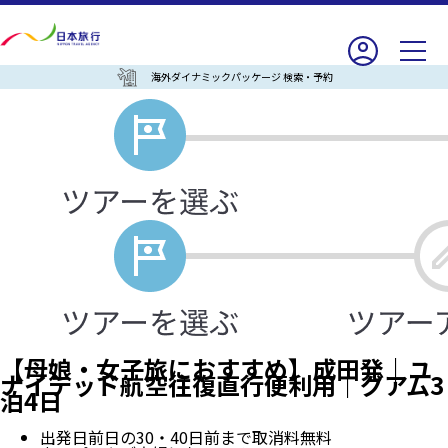
海外ダイナミックパッケージ 検索・予約
【母娘・女子旅におすすめ】成田発｜ユ
ナイテッド航空往復直行便利用｜グアム3
泊4日
出発日前日の30・40日前まで取消料無料