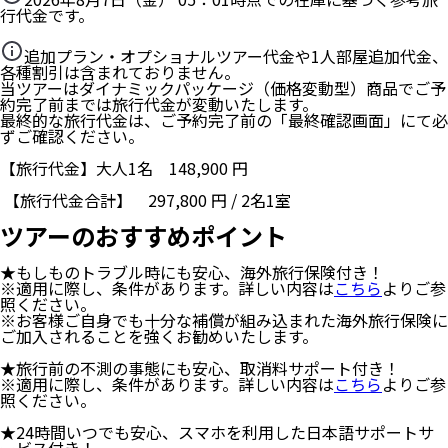
行代金です。
追加プラン・オプショナルツアー代金や1人部屋追加代金、
各種割引は含まれておりません。
当ツアーはダイナミックパッケージ（価格変動型）商品でご予
約完了前までは旅行代金が変動いたします。
最終的な旅行代金は、ご予約完了前の「最終確認画面」にて必
ずご確認ください。
【旅行代金】大人1名
148,900
円
【旅行代金合計】
297,800
円
/
2
名
1
室
ツアーのおすすめポイント
★もしものトラブル時にも安心、海外旅行保険付き！
※適用に際し、条件があります。詳しい内容は
こちら
よりご参
照ください。
※お客様ご自身でも十分な補償が組み込まれた海外旅行保険に
ご加入されることを強くお勧めいたします。
★旅行前の不測の事態にも安心、取消料サポート付き！
※適用に際し、条件があります。詳しい内容は
こちら
よりご参
照ください。
★24時間いつでも安心、スマホを利用した日本語サポートサ