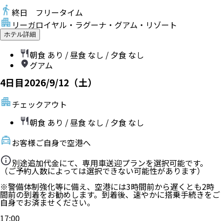
終日 フリータイム
リーガロイヤル・ラグーナ・グアム・リゾート
ホテル詳細
朝食
あり
/ 昼食
なし
/ 夕食
なし
グアム
4
日目
2026/9/12（土）
チェックアウト
朝食
あり
/ 昼食
なし
/ 夕食
なし
お客様ご自身で空港へ
別途追加代金にて、専用車送迎プランを選択可能です。
（ご予約人数によっては選択できない可能性があります）
※警備体制強化等に備え、空港には3時間前から遅くとも2時
間前の到着をお勧めします。到着後、速やかに搭乗手続きをご
自身でお済ませください。
17:00