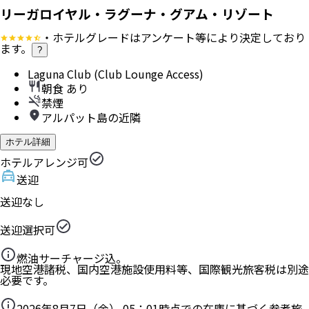
リーガロイヤル・ラグーナ・グアム・リゾート
・ホテルグレードはアンケート等により決定しており
ます。
?
Laguna Club (Club Lounge Access)
朝食 あり
禁煙
アルパット島の近隣
ホテル詳細
ホテルアレンジ可
送迎
送迎なし
送迎選択可
燃油サーチャージ込。
現地空港諸税、国内空港施設使用料等、国際観光旅客税は別途
必要です。
2026年8月7日（金） 05：01
時点での在庫に基づく参考旅