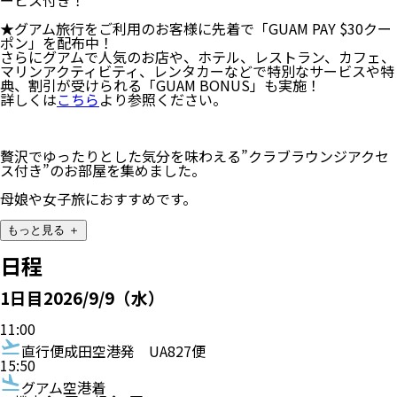
ービス付き！
★グアム旅行をご利用のお客様に先着で「GUAM PAY $30クー
ポン」を配布中！
さらにグアムで⼈気のお店や、ホテル、レストラン、カフェ、
マリンアクティビティ、レンタカーなどで特別なサービスや特
典、割引が受けられる「GUAM BONUS」も実施！
詳しくは
こちら
より参照ください。
贅沢でゆったりとした気分を味わえる”クラブラウンジアクセ
ス付き”のお部屋を集めました。
母娘や女子旅におすすめです。
もっと見る ＋
日程
1
日目
2026/9/9（水）
11:00
直行便
成田空港発
UA827便
15:50
グアム空港着