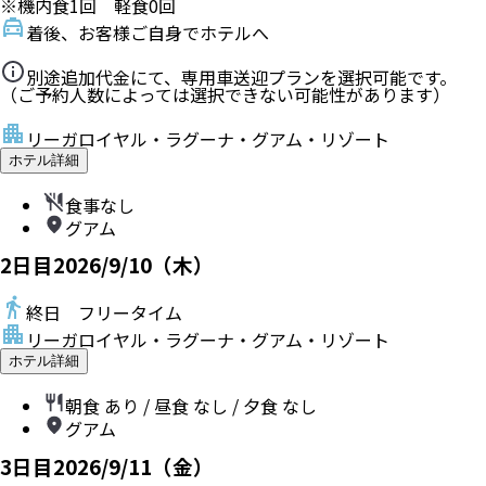
※機内食
1
回 軽食
0
回
着後、お客様ご自身でホテルへ
別途追加代金にて、専用車送迎プランを選択可能です。
（ご予約人数によっては選択できない可能性があります）
リーガロイヤル・ラグーナ・グアム・リゾート
ホテル詳細
食事なし
グアム
2
日目
2026/9/10（木）
終日 フリータイム
リーガロイヤル・ラグーナ・グアム・リゾート
ホテル詳細
朝食
あり
/ 昼食
なし
/ 夕食
なし
グアム
3
日目
2026/9/11（金）