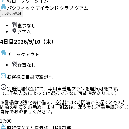
終日 フリータイム
パシフィック アイランド クラブ グアム
ホテル詳細
食事なし
グアム
4
日目
2026/9/10（木）
チェックアウト
食事なし
お客様ご自身で空港へ
別途追加代金にて、専用車送迎プランを選択可能です。
（ご予約人数によっては選択できない可能性があります）
※警備体制強化等に備え、空港には3時間前から遅くとも2時
間前の到着をお勧めします。到着後、速やかに搭乗手続きをご
自身でお済ませください。
17:00
直行便
グアム空港発
UA873便