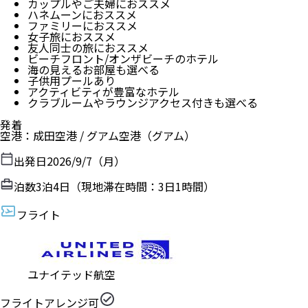
カップルやご夫婦におススメ
ハネムーンにおススメ
ファミリーにおススメ
女子旅におススメ
友人同士の旅におススメ
ビーチフロント/オンザビーチのホテル
海の見えるお部屋も選べる
子供用プールあり
アクティビティが豊富なホテル
クラブルームやラウンジアクセス付きも選べる
発着
空港
：
成田空港
/
グアム空港
（
グアム
）
出発日
2026/9/7（月）
泊数
3
泊
4
日（現地滞在時間：
3日1時間
）
フライト
ユナイテッド航空
フライトアレンジ可