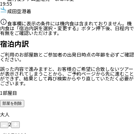
19:55
成田空港着
食事欄に表示の条件には機内食は含まれておりません。機
内食は「宿泊内訳を選択・変更する」ボタン押下後、日程内で
有無をご確認いただけます。
宿泊内訳
ご利用のお部屋数
とご参加者の
出発日時点の年齢
を必ずご確認
ください。
誤った内容で進みますと、お客様のご希望に合致しないツアー
が表示されてしまうことから、ご予約ページから先に進むこと
ができず、結果として再び検索からやり直していただく必要が
ございます。
1
部屋目
部屋を削除
大人
2