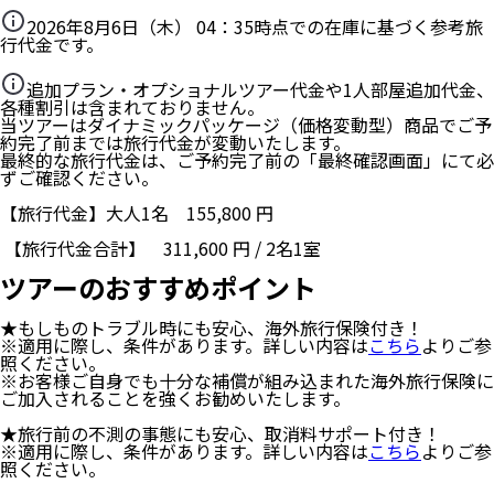
2026年8月6日（木） 04：35
時点での在庫に基づく参考旅
行代金です。
追加プラン・オプショナルツアー代金や1人部屋追加代金、
各種割引は含まれておりません。
当ツアーはダイナミックパッケージ（価格変動型）商品でご予
約完了前までは旅行代金が変動いたします。
最終的な旅行代金は、ご予約完了前の「最終確認画面」にて必
ずご確認ください。
【旅行代金】大人1名
155,800
円
【旅行代金合計】
311,600
円
/
2
名
1
室
ツアーのおすすめポイント
★もしものトラブル時にも安心、海外旅行保険付き！
※適用に際し、条件があります。詳しい内容は
こちら
よりご参
照ください。
※お客様ご自身でも十分な補償が組み込まれた海外旅行保険に
ご加入されることを強くお勧めいたします。
★旅行前の不測の事態にも安心、取消料サポート付き！
※適用に際し、条件があります。詳しい内容は
こちら
よりご参
照ください。