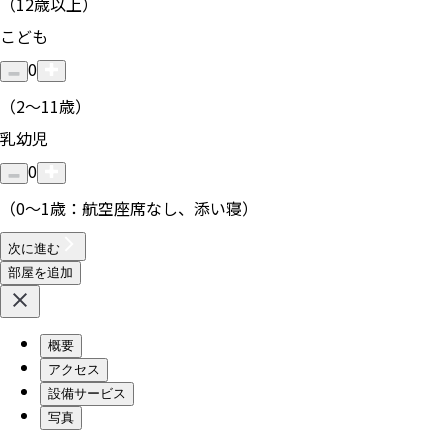
（12歳以上）
こども
0
（2〜11歳）
乳幼児
0
（0〜1歳：航空座席なし、添い寝）
次に進む
部屋を追加
概要
アクセス
設備サービス
写真