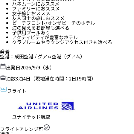
ハネムーンにおススメ
ファミリーにおススメ
女子旅におススメ
友人同士の旅におススメ
ビーチフロント/オンザビーチのホテル
海の見えるお部屋も選べる
子供用プールあり
アクティビティが豊富なホテル
クラブルームやラウンジアクセス付きも選べる
発着
空港
：
成田空港
/
グアム空港
（
グアム
）
出発日
2026/9/9（水）
泊数
3
泊
4
日（現地滞在時間：
2日19時間
）
フライト
ユナイテッド航空
フライトアレンジ可
行き：