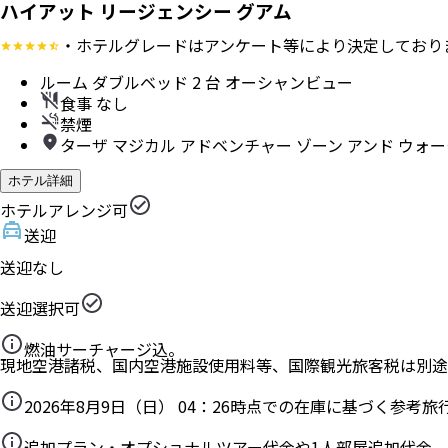
ハイアット リージェンシー グアム
・ホテルグレードはアンケート等により決定しており
ルーム ダブルベッド 2 台 オーシャンビュー
食事 なし
禁煙
ターザ マジカル アドベンチャー ゾーン アンド ウォ
ホテル詳細
ホテルアレンジ可
送迎
送迎なし
送迎選択可
燃油サーチャージ込。
現地空港諸税、国内空港施設使用料等、国際観光旅客税は別途
2026年8月9日（日） 04：26
時点での在庫に基づく参考旅
追加プラン・オプショナルツアー代金や1人部屋追加代金