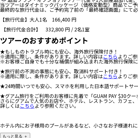
当ツアーはダイナミックパッケージ（価格変動型）商品でご予
最終的な旅行代金は、ご予約完了前の「最終確認画面」にて必
【旅行代金】大人1名
166,400
円
【旅行代金合計】
332,800
円
/
2
名
1
室
ツアーのおすすめポイント
★もしものトラブル時にも安心、海外旅行保険付き！
※適用に際し、条件があります。詳しい内容は
こちら
よりご参
※お客様ご自身でも十分な補償が組み込まれた海外旅行保険に
★旅行前の不測の事態にも安心、取消料サポート付き！
※適用に際し、条件があります。詳しい内容は
こちら
よりご参
★24時間いつでも安心、スマホを利用した日本語サポートサ
★グアム旅行をご利用のお客様に先着で「GUAM PAY $30ク
さらにグアムで⼈気のお店や、ホテル、レストラン、カフェ、マ
詳しくは
こちら
より参照ください。
ホテル内にお子様用のプールがあるなど、小さなお子様連れに
もっと見る ＋