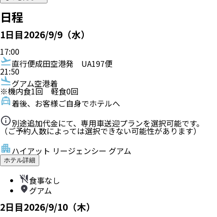
日程
1
日目
2026/9/9（水）
17:00
直行便
成田空港発
UA197便
21:50
グアム空港着
※機内食
1
回 軽食
0
回
着後、お客様ご自身でホテルへ
別途追加代金にて、専用車送迎プランを選択可能です。
（ご予約人数によっては選択できない可能性があります）
ハイアット リージェンシー グアム
ホテル詳細
食事なし
グアム
2
日目
2026/9/10（木）