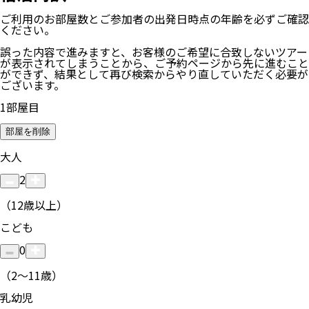
ご利用のお部屋数
とご参加者の
出発日時点の年齢
を必ずご確認
ください。
誤った内容で進みますと、お客様のご希望に合致しないツアー
が表示されてしまうことから、ご予約ページから先に進むこと
ができず、結果として再び検索からやり直していただく必要が
ございます。
1
部屋目
部屋を削除
大人
2
（12歳以上）
こども
0
（2〜11歳）
乳幼児