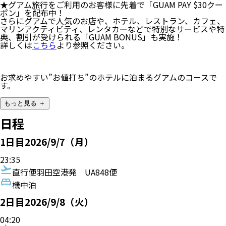
★グアム旅行をご利用のお客様に先着で「GUAM PAY $30クー
ポン」を配布中！
さらにグアムで⼈気のお店や、ホテル、レストラン、カフェ、
マリンアクティビティ、レンタカーなどで特別なサービスや特
典、割引が受けられる「GUAM BONUS」も実施！
詳しくは
こちら
より参照ください。
お求めやすい”お値打ち”のホテルに泊まるグアムのコースで
す。
もっと見る ＋
日程
1
日目
2026/9/7（月）
23:35
直行便
羽田空港発
UA848便
機中泊
2
日目
2026/9/8（火）
04:20