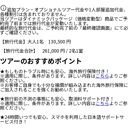
追加プラン・オプショナルツアー代金や1人部屋追加代金、
各種割引は含まれておりません。
当ツアーはダイナミックパッケージ（価格変動型）商品でご予
約完了前までは旅行代金が変動いたします。
最終的な旅行代金は、ご予約完了前の「最終確認画面」にて必
ずご確認ください。
【旅行代金】大人1名
130,500
円
【旅行代金合計】
261,000
円
/
2
名
1
室
ツアーのおすすめポイント
★もしものトラブル時にも安心、海外旅行保険付き！
※適用に際し、条件があります。詳しい内容は
こちら
よりご参
照ください。
※お客様ご自身でも十分な補償が組み込まれた海外旅行保険に
ご加入されることを強くお勧めいたします。
★旅行前の不測の事態にも安心、取消料サポート付き！
※適用に際し、条件があります。詳しい内容は
こちら
よりご参
照ください。
★24時間いつでも安心、スマホを利用した日本語サポートサ
ービス付き！