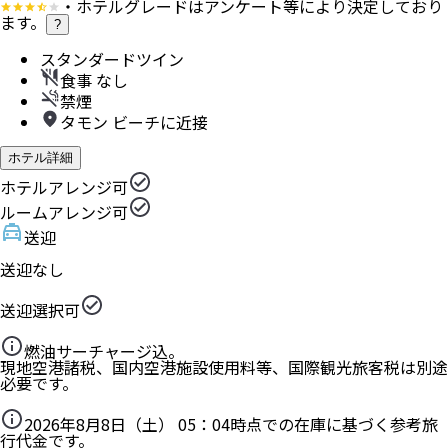
・ホテルグレードはアンケート等により決定しており
ます。
?
スタンダードツイン
食事 なし
禁煙
タモン ビーチに近接
ホテル詳細
ホテルアレンジ可
ルームアレンジ可
送迎
送迎なし
送迎選択可
燃油サーチャージ込。
現地空港諸税、国内空港施設使用料等、国際観光旅客税は別途
必要です。
2026年8月8日（土） 05：04
時点での在庫に基づく参考旅
行代金です。