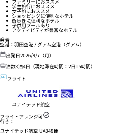
ファミリーにおススメ
学生旅行におススメ
女子旅におススメ
ショッピングに便利なホテル
街歩きに便利なホテル
子供用プールあり
アクティビティが豊富なホテル
発着
空港
：
羽田空港
/
グアム空港
（
グアム
）
出発日
2026/9/7（月）
泊数
3
泊
4
日（現地滞在時間：
2日15時間
）
フライト
ユナイテッド航空
フライトアレンジ可
行き：
ユナイテッド航空
UA
848
便