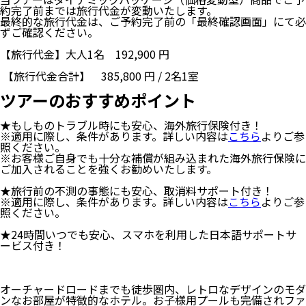
約完了前までは旅行代金が変動いたします。
最終的な旅行代金は、ご予約完了前の「最終確認画面」にて必
ずご確認ください。
【旅行代金】大人1名
192,900
円
【旅行代金合計】
385,800
円
/
2
名
1
室
ツアーのおすすめポイント
★もしものトラブル時にも安心、海外旅行保険付き！
※適用に際し、条件があります。詳しい内容は
こちら
よりご参
照ください。
※お客様ご自身でも十分な補償が組み込まれた海外旅行保険に
ご加入されることを強くお勧めいたします。
★旅行前の不測の事態にも安心、取消料サポート付き！
※適用に際し、条件があります。詳しい内容は
こちら
よりご参
照ください。
★24時間いつでも安心、スマホを利用した日本語サポートサ
ービス付き！
オーチャードロードまでも徒歩圏内、レトロなデザインのモダ
ンなお部屋が特徴的なホテル。お子様用プールも完備されファ