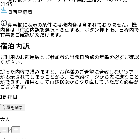
21:35
関西空港着
食事欄に表示の条件には機内食は含まれておりません。機
内食は「宿泊内訳を選択・変更する」ボタン押下後、日程内で
有無をご確認いただけます。
宿泊内訳
ご利用のお部屋数
とご参加者の
出発日時点の年齢
を必ずご確認
ください。
誤った内容で進みますと、お客様のご希望に合致しないツアー
が表示されてしまうことから、ご予約ページから先に進むこと
ができず、結果として再び検索からやり直していただく必要が
ございます。
1
部屋目
部屋を削除
大人
2