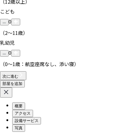
（12歳以上）
こども
0
（2〜11歳）
乳幼児
0
（0〜1歳：航空座席なし、添い寝）
次に進む
部屋を追加
概要
アクセス
設備サービス
写真