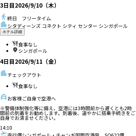
3
日目
2026/9/10（木）
終日 フリータイム
シタディーンズ コネクト シティ センター シンガポール
ホテル詳細
食事なし
シンガポール
4
日目
2026/9/11（金）
チェックアウト
食事なし
お客様ご自身で空港へ
※警備体制強化等に備え、空港には3時間前から遅くとも2時
間前の到着をお勧めします。到着後、速やかに搭乗手続きをご
自身でお済ませください。
14:10
直行便
シンガポール・チャンギ国際空港発
SQ622便