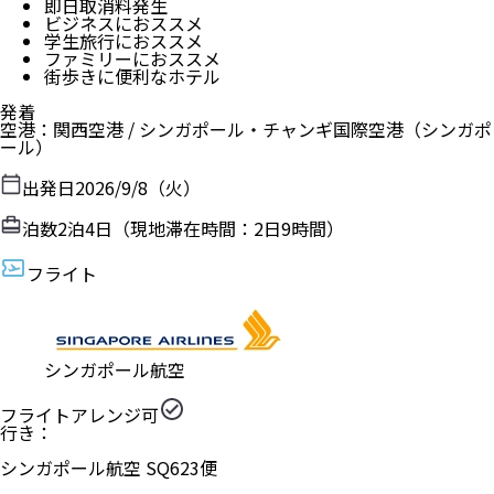
即日取消料発生
ビジネスにおススメ
学生旅行におススメ
ファミリーにおススメ
街歩きに便利なホテル
発着
空港
：
関西空港
/
シンガポール・チャンギ国際空港
（
シンガポ
ール
）
出発日
2026/9/8（火）
泊数
2
泊
4
日（現地滞在時間：
2日9時間
）
フライト
シンガポール航空
フライトアレンジ可
行き：
シンガポール航空
SQ
623
便