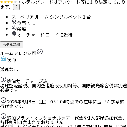
・ホテルグレードはアンケート等により決定しており
ます。
?
スーペリア ルーム シングルベッド 2 台
食事 なし
禁煙
オーチャード ロードに近接
ホテル詳細
ルームアレンジ可
送迎
送迎なし
燃油サーチャージ込。
現地空港諸税、国内空港施設使用料等、国際観光旅客税は別途
必要です。
2026年8月8日（土） 05：04
時点での在庫に基づく参考旅
行代金です。
追加プラン・オプショナルツアー代金や1人部屋追加代金、
各種割引は含まれておりません。
当ツアーはダイナミックパッケージ（価格変動型）商品でご予