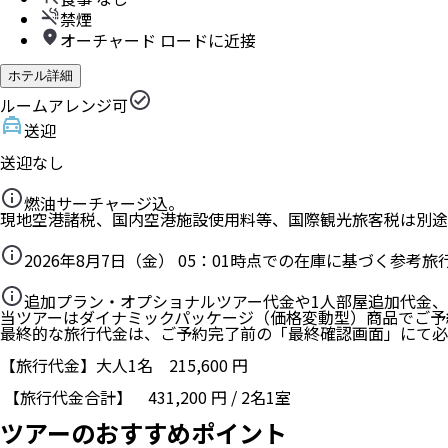
禁煙
オーチャード ロードに近接
ホテル詳細
ルームアレンジ可
送迎
送迎なし
燃油サーチャージ込。
現地空港諸税、国内空港施設使用料等、国際観光旅客税は別途
2026年8月7日（金） 05：01
時点での在庫に基づく参考旅
追加プラン・オプショナルツアー代金や1人部屋追加代金
当ツアーはダイナミックパッケージ（価格変動型）商品でご予
最終的な旅行代金は、ご予約完了前の「最終確認画面」にて必
【旅行代金】大人1名
215,600
円
【旅行代金合計】
431,200
円
/
2
名
1
室
ツアーのおすすめポイント