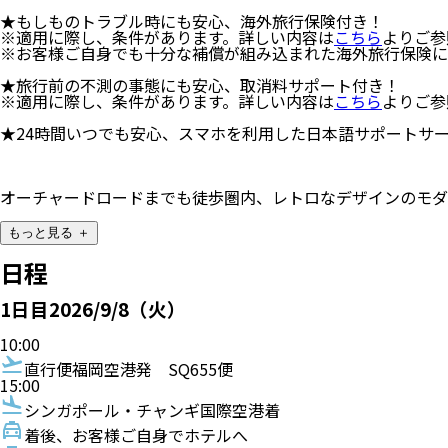
★もしものトラブル時にも安心、海外旅行保険付き！
※適用に際し、条件があります。詳しい内容は
こちら
よりご参
※お客様ご自身でも十分な補償が組み込まれた海外旅行保険に
★旅行前の不測の事態にも安心、取消料サポート付き！
※適用に際し、条件があります。詳しい内容は
こちら
よりご参
★24時間いつでも安心、スマホを利用した日本語サポートサ
オーチャードロードまでも徒歩圏内、レトロなデザインのモダ
もっと見る ＋
日程
1
日目
2026/9/8（火）
10:00
直行便
福岡空港発
SQ655便
15:00
シンガポール・チャンギ国際空港着
着後、お客様ご自身でホテルへ