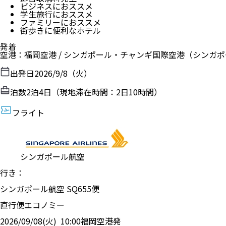
ビジネスにおススメ
学生旅行におススメ
ファミリーにおススメ
街歩きに便利なホテル
発着
空港
：
福岡空港
/
シンガポール・チャンギ国際空港
（
シンガポ
出発日
2026/9/8（火）
泊数
2
泊
4
日（現地滞在時間：
2日10時間
）
フライト
シンガポール航空
行き：
シンガポール航空
SQ
655
便
直行便
エコノミー
2026/09/08(火)
10:00
福岡空港
発