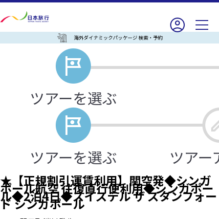
海外ダイナミックパッケージ 検索・予約
★【正規割引運賃利用】関空発◆シンガ
ポール航空 往復直行便利用◆シンガポー
ル◆2泊4日◆スイステル ザ スタンフォー
ド シンガポール