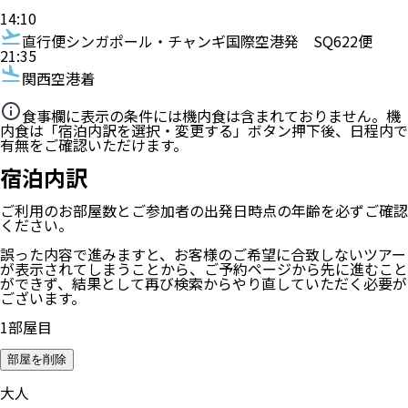
14:10
直行便
シンガポール・チャンギ国際空港発
SQ622便
21:35
関西空港着
食事欄に表示の条件には機内食は含まれておりません。機
内食は「宿泊内訳を選択・変更する」ボタン押下後、日程内で
有無をご確認いただけます。
宿泊内訳
ご利用のお部屋数
とご参加者の
出発日時点の年齢
を必ずご確認
ください。
誤った内容で進みますと、お客様のご希望に合致しないツアー
が表示されてしまうことから、ご予約ページから先に進むこと
ができず、結果として再び検索からやり直していただく必要が
ございます。
1
部屋目
部屋を削除
大人