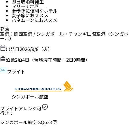
即日取消料発生
マリーナ地区
街歩きに便利なホテル
女子旅におススメ
ハネムーンにおススメ
発着
空港
：
関西空港
/
シンガポール・チャンギ国際空港
（
シンガポ
ール
）
出発日
2026/9/8（火）
泊数
2
泊
4
日（現地滞在時間：
2日9時間
）
フライト
シンガポール航空
フライトアレンジ可
行き：
シンガポール航空
SQ
623
便