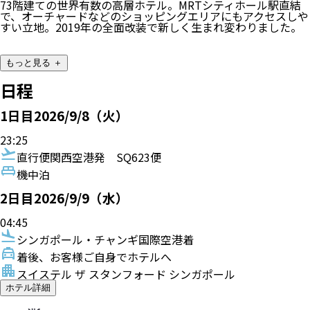
73階建ての世界有数の高層ホテル。MRTシティホール駅直結
で、オーチャードなどのショッピングエリアにもアクセスしや
すい立地。2019年の全面改装で新しく生まれ変わりました。
もっと見る ＋
日程
1
日目
2026/9/8（火）
23:25
直行便
関西空港発
SQ623便
機中泊
2
日目
2026/9/9（水）
04:45
シンガポール・チャンギ国際空港着
着後、お客様ご自身でホテルへ
スイステル ザ スタンフォード シンガポール
ホテル詳細