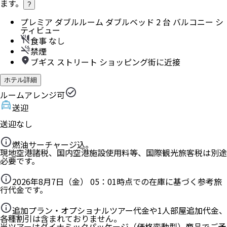
ます。
?
プレミア ダブルルーム ダブルベッド 2 台 バルコニー シ
ティビュー
食事 なし
禁煙
ブギス ストリート ショッピング街に近接
ホテル詳細
ルームアレンジ可
送迎
送迎なし
燃油サーチャージ込。
現地空港諸税、国内空港施設使用料等、国際観光旅客税は別途
必要です。
2026年8月7日（金） 05：01
時点での在庫に基づく参考旅
行代金です。
追加プラン・オプショナルツアー代金や1人部屋追加代金、
各種割引は含まれておりません。
当ツアーはダイナミックパッケージ（価格変動型）商品でご予