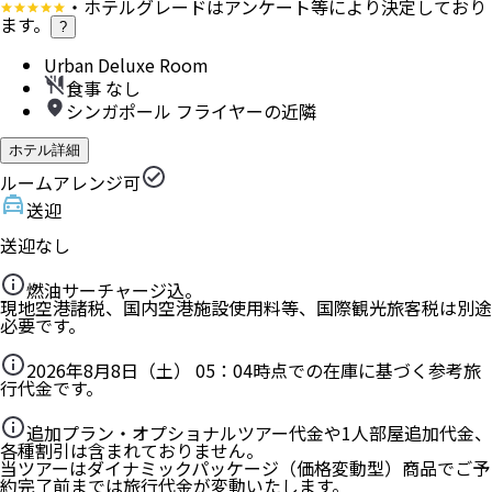
・ホテルグレードはアンケート等により決定しており
ます。
?
Urban Deluxe Room
食事 なし
シンガポール フライヤーの近隣
ホテル詳細
ルームアレンジ可
送迎
送迎なし
燃油サーチャージ込。
現地空港諸税、国内空港施設使用料等、国際観光旅客税は別途
必要です。
2026年8月8日（土） 05：04
時点での在庫に基づく参考旅
行代金です。
追加プラン・オプショナルツアー代金や1人部屋追加代金、
各種割引は含まれておりません。
当ツアーはダイナミックパッケージ（価格変動型）商品でご予
約完了前までは旅行代金が変動いたします。