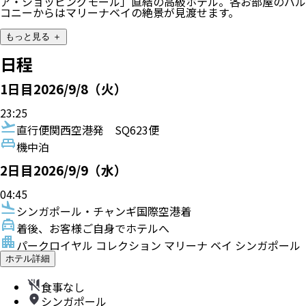
ア・ショッピングモール」直結の高級ホテル。各お部屋のバル
コニーからはマリーナベイの絶景が見渡せます。
もっと見る ＋
日程
1
日目
2026/9/8（火）
23:25
直行便
関西空港発
SQ623便
機中泊
2
日目
2026/9/9（水）
04:45
シンガポール・チャンギ国際空港着
着後、お客様ご自身でホテルへ
パークロイヤル コレクション マリーナ ベイ シンガポール
ホテル詳細
食事なし
シンガポール