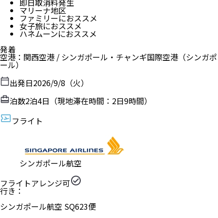
即日取消料発生
マリーナ地区
ファミリーにおススメ
女子旅におススメ
ハネムーンにおススメ
発着
空港
：
関西空港
/
シンガポール・チャンギ国際空港
（
シンガポ
ール
）
出発日
2026/9/8（火）
泊数
2
泊
4
日（現地滞在時間：
2日9時間
）
フライト
シンガポール航空
フライトアレンジ可
行き：
シンガポール航空
SQ
623
便