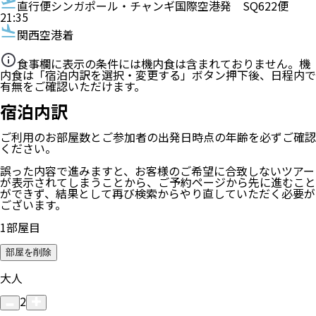
直行便
シンガポール・チャンギ国際空港発
SQ622便
21:35
関西空港着
食事欄に表示の条件には機内食は含まれておりません。機
内食は「宿泊内訳を選択・変更する」ボタン押下後、日程内で
有無をご確認いただけます。
宿泊内訳
ご利用のお部屋数
とご参加者の
出発日時点の年齢
を必ずご確認
ください。
誤った内容で進みますと、お客様のご希望に合致しないツアー
が表示されてしまうことから、ご予約ページから先に進むこと
ができず、結果として再び検索からやり直していただく必要が
ございます。
1
部屋目
部屋を削除
大人
2