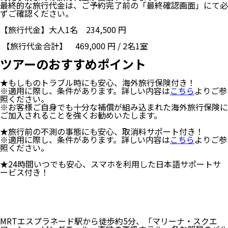
最終的な旅行代金は、ご予約完了前の「最終確認画面」にて必
ずご確認ください。
【旅行代金】大人1名
234,500
円
【旅行代金合計】
469,000
円
/
2
名
1
室
ツアーのおすすめポイント
★もしものトラブル時にも安心、海外旅行保険付き！
※適用に際し、条件があります。詳しい内容は
こちら
よりご参
照ください。
※お客様ご自身でも十分な補償が組み込まれた海外旅行保険に
ご加入されることを強くお勧めいたします。
★旅行前の不測の事態にも安心、取消料サポート付き！
※適用に際し、条件があります。詳しい内容は
こちら
よりご参
照ください。
★24時間いつでも安心、スマホを利用した日本語サポートサ
ービス付き！
MRTエスプラネード駅から徒歩約5分、「マリーナ・スクエ