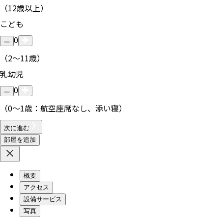
（12歳以上）
こども
0
（2〜11歳）
乳幼児
0
（0〜1歳：航空座席なし、添い寝）
次に進む
部屋を追加
概要
アクセス
設備サービス
写真