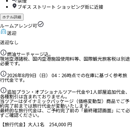
禁煙
ブギス ストリート ショッピング街に近接
ホテル詳細
ルームアレンジ可
送迎
送迎なし
燃油サーチャージ込。
現地空港諸税、国内空港施設使用料等、国際観光旅客税は別途
必要です。
2026年8月9日（日） 04：26
時点での在庫に基づく参考旅
行代金です。
追加プラン・オプショナルツアー代金や1人部屋追加代金、
各種割引は含まれておりません。
当ツアーはダイナミックパッケージ（価格変動型）商品でご予
約完了前までは旅行代金が変動いたします。
最終的な旅行代金は、ご予約完了前の「最終確認画面」にて必
ずご確認ください。
【旅行代金】大人1名
254,000
円