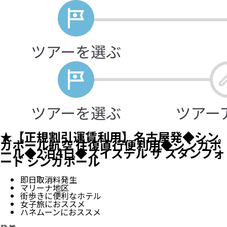
★【正規割引運賃利用】名古屋発◆シン
ガポール航空 往復直行便利用◆シンガポ
ール◆2泊4日◆スイステル ザ スタンフォ
ード シンガポール
即日取消料発生
マリーナ地区
街歩きに便利なホテル
女子旅におススメ
ハネムーンにおススメ