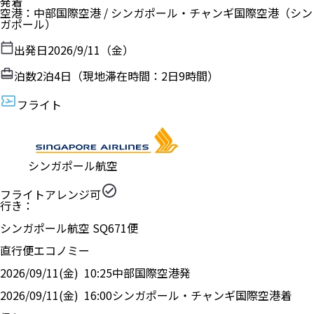
発着
空港
：
中部国際空港
/
シンガポール・チャンギ国際空港
（
シン
ガポール
）
出発日
2026/9/11（金）
泊数
2
泊
4
日（現地滞在時間：
2日9時間
）
フライト
シンガポール航空
フライトアレンジ可
行き：
シンガポール航空
SQ
671
便
直行便
エコノミー
2026/09/11(金)
10:25
中部国際空港
発
2026/09/11(金)
16:00
シンガポール・チャンギ国際空港
着