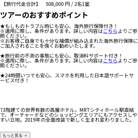
【旅行代金合計】
508,000
円
/
2
名
1
室
ツアーのおすすめポイント
★もしものトラブル時にも安心、海外旅行保険付き！
※適用に際し、条件があります。詳しい内容は
こちら
よりご参
照ください。
※お客様ご自身でも十分な補償が組み込まれた海外旅行保険に
ご加入されることを強くお勧めいたします。
★旅行前の不測の事態にも安心、取消料サポート付き！
※適用に際し、条件があります。詳しい内容は
こちら
よりご参
照ください。
★24時間いつでも安心、スマホを利用した日本語サポートサ
ービス付き！
73階建ての世界有数の高層ホテル。MRTシティホール駅直結
で、オーチャードなどのショッピングエリアにもアクセスしや
すい立地。2019年の全面改装で新しく生まれ変わりました。
もっと見る ＋