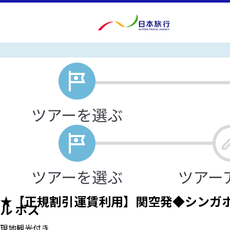
★【正規割引運賃利用】関空発◆シンガポ
ル ボス
現地観光付き