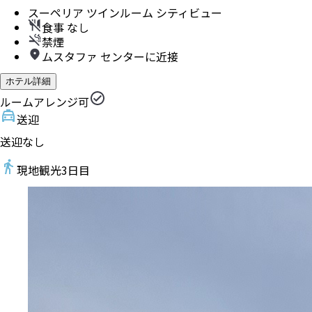
スーペリア ツインルーム シティビュー
食事 なし
禁煙
ムスタファ センターに近接
ホテル詳細
ルームアレンジ可
送迎
送迎なし
現地観光
3
日目