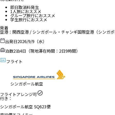
即日取消料発生
1人旅におススメ
グループ旅行におススメ
学生旅行におススメ
発着
空港
：
関西空港
/
シンガポール・チャンギ国際空港
（
シンガポ
出発日
2026/9/9（水）
泊数
2
泊
4
日（現地滞在時間：
2日9時間
）
フライト
シンガポール航空
フライトアレンジ可
行き：
シンガポール航空
SQ
623
便
直行便
エコノミー