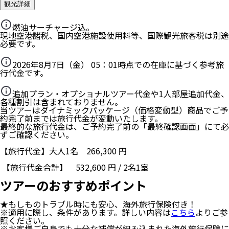
観光詳細
燃油サーチャージ込。
現地空港諸税、国内空港施設使用料等、国際観光旅客税は別途
必要です。
2026年8月7日（金） 05：01
時点での在庫に基づく参考旅
行代金です。
追加プラン・オプショナルツアー代金や1人部屋追加代金、
各種割引は含まれておりません。
当ツアーはダイナミックパッケージ（価格変動型）商品でご予
約完了前までは旅行代金が変動いたします。
最終的な旅行代金は、ご予約完了前の「最終確認画面」にて必
ずご確認ください。
【旅行代金】大人1名
266,300
円
【旅行代金合計】
532,600
円
/
2
名
1
室
ツアーのおすすめポイント
★もしものトラブル時にも安心、海外旅行保険付き！
※適用に際し、条件があります。詳しい内容は
こちら
よりご参
照ください。
※お客様ご自身でも十分な補償が組み込まれた海外旅行保険に