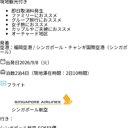
現地観光付き
即日取消料発生
ファミリーにおススメ
グループ旅行におススメ
女子旅におススメ
カップルやご夫婦におススメ
オーチャード地区
発着
空港
：
福岡空港
/
シンガポール・チャンギ国際空港
（
シンガポ
ール
）
出発日
2026/9/8（火）
泊数
2
泊
4
日（現地滞在時間：
2日10時間
）
フライト
シンガポール航空
行き：
シンガポール航空
SQ
655
便