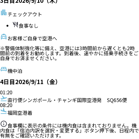
3
日目
2026/9/10（木）
チェックアウト
食事なし
お客様ご自身で空港へ
※警備体制強化等に備え、空港には3時間前から遅くとも2時
間前の到着をお勧めします。到着後、速やかに搭乗手続きをご
自身でお済ませください。
機中泊
4
日目
2026/9/11（金）
01:20
直行便
シンガポール・チャンギ国際空港発
SQ656便
08:20
福岡空港着
食事欄に表示の条件には機内食は含まれておりません。機
内食は「宿泊内訳を選択・変更する」ボタン押下後、日程内で
有無をご確認いただけます。