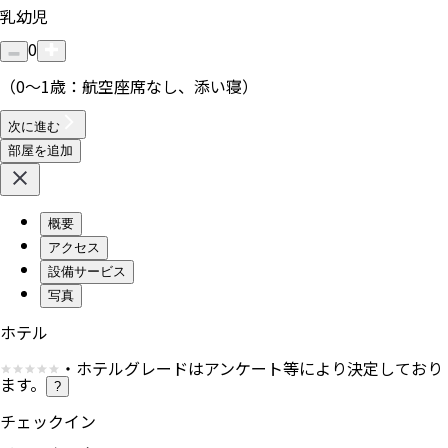
乳幼児
0
（0〜1歳：航空座席なし、添い寝）
次に進む
部屋を追加
概要
アクセス
設備サービス
写真
ホテル
・ホテルグレードはアンケート等により決定しており
ます。
?
チェックイン