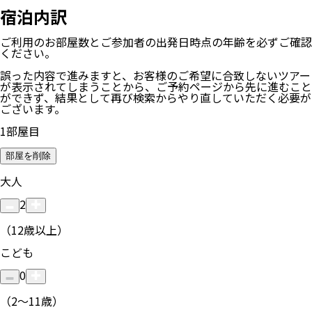
宿泊内訳
ご利用のお部屋数
とご参加者の
出発日時点の年齢
を必ずご確認
ください。
誤った内容で進みますと、お客様のご希望に合致しないツアー
が表示されてしまうことから、ご予約ページから先に進むこと
ができず、結果として再び検索からやり直していただく必要が
ございます。
1
部屋目
部屋を削除
大人
2
（12歳以上）
こども
0
（2〜11歳）