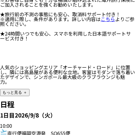
ご加入されることを強くお勧めいたします。
★旅行前の不測の事態にも安心、取消料サポート付き！
※適用に際し、条件があります。詳しい内容は
こちら
よりご参
照ください。
★24時間いつでも安心、スマホを利用した日本語サポートサ
ービス付き！
人気のショッピングエリア「オーチャード・ロード」に位置
し、隣には高島屋がある便利な立地。客室はモダンで落ち着い
たデザインで、シンガポール最大級のクラブラウンジも魅
力。
もっと見る ＋
日程
1
日目
2026/9/8（火）
10:00
直行便
福岡空港発
SQ655便