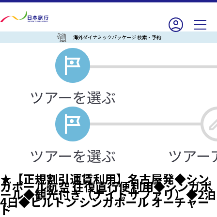
海外ダイナミックパッケージ 検索・予約
★【正規割引運賃利用】名古屋発◆シン
ガポール航空 往復直行便利用◆シンガポ
ール◆観光付き（ナイトサファリ）◆2泊
4日◆ヒルトン シンガポール オーチャー
ド