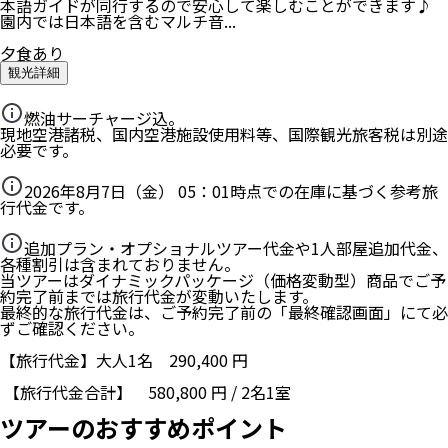
本語ガイドが同行するので安心して楽しむことができます♪
園内では日本語を含むマルチ音...
夕食あり
観光詳細
燃油サーチャージ込。
現地空港諸税、国内空港施設使用料等、国際観光旅客税は別途
必要です。
2026年8月7日（金） 05：01
時点での在庫に基づく参考旅
行代金です。
追加プラン・オプショナルツアー代金や1人部屋追加代金、
各種割引は含まれておりません。
当ツアーはダイナミックパッケージ（価格変動型）商品でご予
約完了前までは旅行代金が変動いたします。
最終的な旅行代金は、ご予約完了前の「最終確認画面」にて必
ずご確認ください。
【旅行代金】大人1名
290,400
円
【旅行代金合計】
580,800
円
/
2
名
1
室
ツアーのおすすめポイント