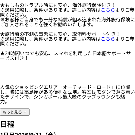
★もしものトラブル時にも安心、海外旅行保険付き！
※適用に際し、条件があります。詳しい内容は
こちら
よりご参
照ください。
※お客様ご自身でも十分な補償が組み込まれた海外旅行保険に
ご加入されることを強くお勧めいたします。
★旅行前の不測の事態にも安心、取消料サポート付き！
※適用に際し、条件があります。詳しい内容は
こちら
よりご参
照ください。
★24時間いつでも安心、スマホを利用した日本語サポートサ
ービス付き！
人気のショッピングエリア「オーチャード・ロード」に位置
し、隣には高島屋がある便利な立地。客室はモダンで落ち着い
たデザインで、シンガポール最大級のクラブラウンジも魅
力。
もっと見る ＋
日程
1
日目
2026/9/11（金）