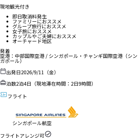
現地観光付き
即日取消料発生
ファミリーにおススメ
グループ旅行におススメ
女子旅におススメ
カップルやご夫婦におススメ
オーチャード地区
発着
空港
：
中部国際空港
/
シンガポール・チャンギ国際空港
（
シン
ガポール
）
出発日
2026/9/11（金）
泊数
2
泊
4
日（現地滞在時間：
2日9時間
）
フライト
シンガポール航空
フライトアレンジ可