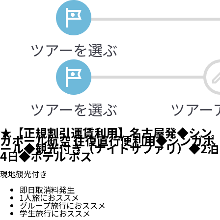
★【正規割引運賃利用】名古屋発◆シン
ガポール航空 往復直行便利用◆シンガポ
ール◆観光付き（ナイトサファリ）◆2泊
4日◆ホテル ボス
現地観光付き
即日取消料発生
1人旅におススメ
グループ旅行におススメ
学生旅行におススメ