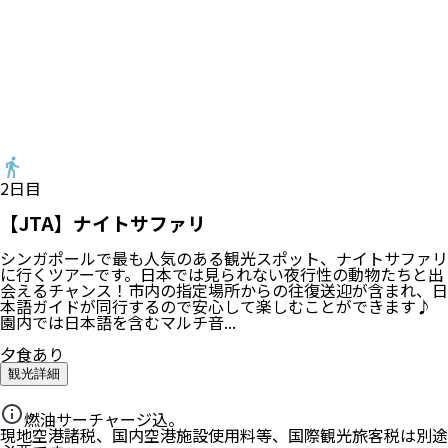
2
日目
【JTA】ナイトサファリ
シンガポールで最も人気のある観光スポット、ナイトサファリ
に行くツアーです。日本では見られない夜行性の動物たちと出
会えるチャンス！市内の指定場所からの往復送迎が含まれ、日
本語ガイドが同行するので安心して楽しむことができます♪
園内では日本語を含むマルチ音...
夕食あり
観光詳細
燃油サーチャージ込。
現地空港諸税、国内空港施設使用料等、国際観光旅客税は別途