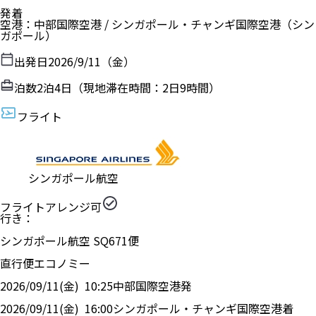
発着
空港
：
中部国際空港
/
シンガポール・チャンギ国際空港
（
シン
ガポール
）
出発日
2026/9/11（金）
泊数
2
泊
4
日（現地滞在時間：
2日9時間
）
フライト
シンガポール航空
フライトアレンジ可
行き：
シンガポール航空
SQ
671
便
直行便
エコノミー
2026/09/11(金)
10:25
中部国際空港
発
2026/09/11(金)
16:00
シンガポール・チャンギ国際空港
着