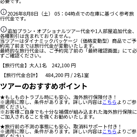
必要です。
2026年8月8日（土） 05：04
時点での在庫に基づく参考旅
行代金です。
追加プラン・オプショナルツアー代金や1人部屋追加代金、
各種割引は含まれておりません。
当ツアーはダイナミックパッケージ（価格変動型）商品でご予
約完了前までは旅行代金が変動いたします。
最終的な旅行代金は、ご予約完了前の「最終確認画面」にて必
ずご確認ください。
【旅行代金】大人1名
242,100
円
【旅行代金合計】
484,200
円
/
2
名
1
室
ツアーのおすすめポイント
★もしものトラブル時にも安心、海外旅行保険付き！
※適用に際し、条件があります。詳しい内容は
こちら
よりご参
照ください。
※お客様ご自身でも十分な補償が組み込まれた海外旅行保険に
ご加入されることを強くお勧めいたします。
★旅行前の不測の事態にも安心、取消料サポート付き！
※適用に際し、条件があります。詳しい内容は
こちら
よりご参
照ください。