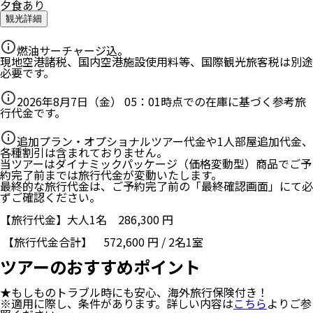
夕食あり
観光詳細
燃油サーチャージ込。
現地空港諸税、国内空港施設使用料等、国際観光旅客税は別途
必要です。
2026年8月7日（金） 05：01
時点での在庫に基づく参考旅
行代金です。
追加プラン・オプショナルツアー代金や1人部屋追加代金、
各種割引は含まれておりません。
当ツアーはダイナミックパッケージ（価格変動型）商品でご予
約完了前までは旅行代金が変動いたします。
最終的な旅行代金は、ご予約完了前の「最終確認画面」にて必
ずご確認ください。
【旅行代金】大人1名
286,300
円
【旅行代金合計】
572,600
円
/
2
名
1
室
ツアーのおすすめポイント
★もしものトラブル時にも安心、海外旅行保険付き！
※適用に際し、条件があります。詳しい内容は
こちら
よりご参