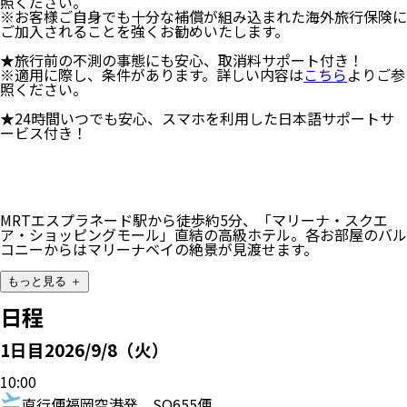
照ください。
※お客様ご自身でも十分な補償が組み込まれた海外旅行保険に
ご加入されることを強くお勧めいたします。
★旅行前の不測の事態にも安心、取消料サポート付き！
※適用に際し、条件があります。詳しい内容は
こちら
よりご参
照ください。
★24時間いつでも安心、スマホを利用した日本語サポートサ
ービス付き！
MRTエスプラネード駅から徒歩約5分、「マリーナ・スクエ
ア・ショッピングモール」直結の高級ホテル。各お部屋のバル
コニーからはマリーナベイの絶景が見渡せます。
もっと見る ＋
日程
1
日目
2026/9/8（火）
10:00
直行便
福岡空港発
SQ655便