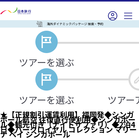
海外ダイナミックパッケージ 検索・予約
★【正規割引運賃利用】福岡発◆シンガ
ポール航空 往復直行便利用◆シンガポー
ル◆観光付き（ナイトサファリ）◆2泊4
日◆パークロイヤル コレクション マリー
ナ ベイ シンガポール