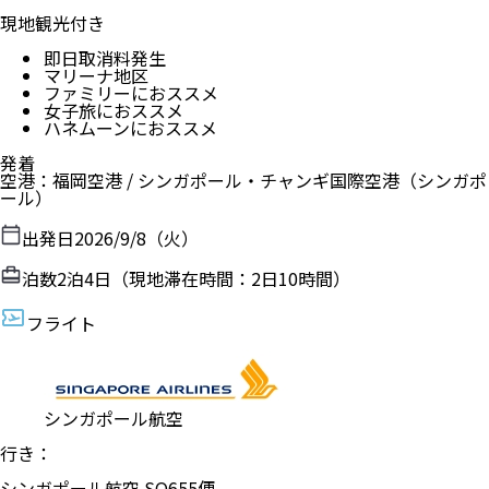
現地観光付き
即日取消料発生
マリーナ地区
ファミリーにおススメ
女子旅におススメ
ハネムーンにおススメ
発着
空港
：
福岡空港
/
シンガポール・チャンギ国際空港
（
シンガポ
ール
）
出発日
2026/9/8（火）
泊数
2
泊
4
日（現地滞在時間：
2日10時間
）
フライト
シンガポール航空
行き：
シンガポール航空
SQ
655
便