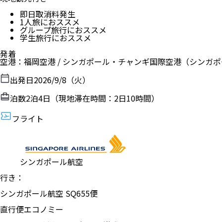
即日取消料発生
1人旅におススメ
グループ旅行におススメ
学生旅行におススメ
発着
空港
：
福岡空港
/
シンガポール・チャンギ国際空港
（
シンガポ
出発日
2026/9/8（火）
泊数
2
泊
4
日（現地滞在時間：
2日10時間
）
フライト
シンガポール航空
行き：
シンガポール航空
SQ
655
便
直行便
エコノミー