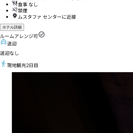
食事 なし
禁煙
ムスタファ センターに近接
ホテル詳細
ルームアレンジ可
送迎
送迎なし
現地観光
2
日目