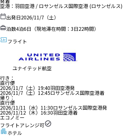
発着
空港
：
羽田空港
/
ロサンゼルス国際空港
(ロサンゼルス)
出発日
2026/11/7（土）
泊数
4
泊
6
日（現地滞在時間：
3日22時間
）
フライト
ユナイテッド航空
行き
：
直行便
2026/11/7（土）
19:40
羽田空港
発
2026/11/7（土）
12:45
ロサンゼルス国際空港
着
帰り
：
直行便
2026/11/11（水）
11:30
ロサンゼルス国際空港
発
2026/11/12（木）
16:30
羽田空港
着
エコノミー
フライトアレンジ可
ホテル