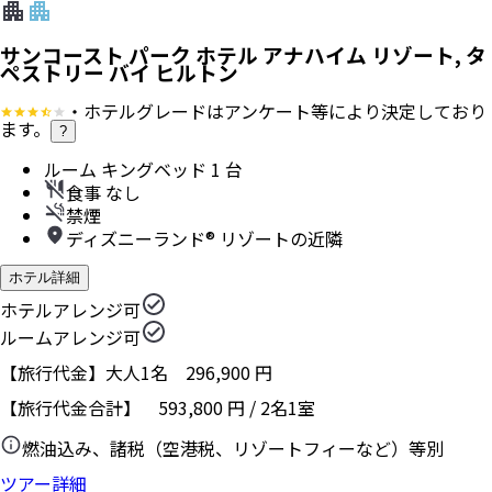
サンコースト パーク ホテル アナハイム リゾート, タ
ペストリー バイ ヒルトン
・ホテルグレードはアンケート等により決定しており
ます。
?
ルーム キングベッド 1 台
食事 なし
禁煙
ディズニーランド® リゾートの近隣
ホテル詳細
ホテルアレンジ可
ルームアレンジ可
【旅行代金】大人1名
296,900
円
【旅行代金合計】
593,800
円
/
2
名
1
室
燃油込み、諸税（空港税、リゾートフィーなど）等別
ツアー詳細