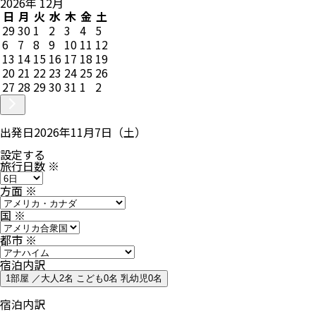
2026
年
12
月
日
月
火
水
木
金
土
29
30
1
2
3
4
5
6
7
8
9
10
11
12
13
14
15
16
17
18
19
20
21
22
23
24
25
26
27
28
29
30
31
1
2
出発日
2026年11月7日（土）
設定する
旅行日数
※
方面
※
国
※
都市
※
宿泊内訳
1部屋 ／大人2名 こども0名 乳幼児0名
宿泊内訳