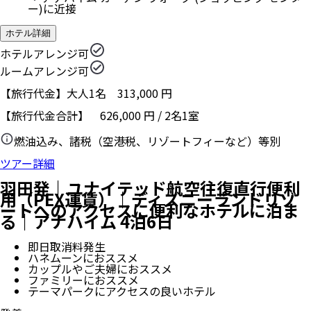
ー)に近接
ホテル詳細
ホテルアレンジ可
ルームアレンジ可
【旅行代金】大人1名
313,000
円
【旅行代金合計】
626,000
円
/
2
名
1
室
燃油込み、諸税（空港税、リゾートフィーなど）等別
ツアー詳細
羽田発｜ユナイテッド航空往復直行便利
用（PEX運賃）｜ディズニーランドリゾ
ートへのアクセスに便利なホテルに泊ま
る｜アナハイム 4泊6日
即日取消料発生
ハネムーンにおススメ
カップルやご夫婦におススメ
ファミリーにおススメ
テーマパークにアクセスの良いホテル