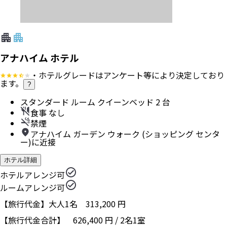
アナハイム ホテル
・ホテルグレードはアンケート等により決定しており
ます。
?
スタンダード ルーム クイーンベッド 2 台
食事 なし
禁煙
アナハイム ガーデン ウォーク (ショッピング センタ
ー)に近接
ホテル詳細
ホテルアレンジ可
ルームアレンジ可
【旅行代金】大人1名
313,200
円
【旅行代金合計】
626,400
円
/
2
名
1
室