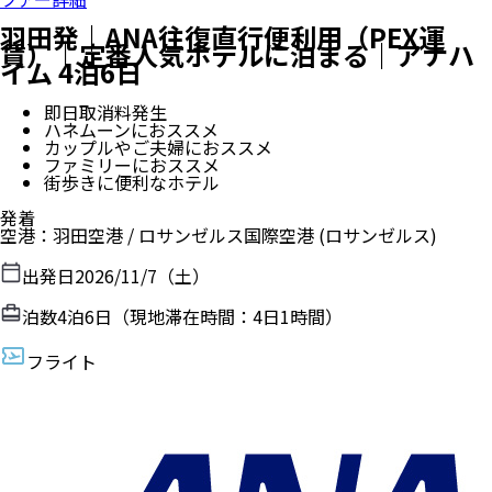
羽田発｜ANA往復直行便利用（PEX運
賃）｜定番人気ホテルに泊まる｜アナハ
イム 4泊6日
即日取消料発生
ハネムーンにおススメ
カップルやご夫婦におススメ
ファミリーにおススメ
街歩きに便利なホテル
発着
空港
：
羽田空港
/
ロサンゼルス国際空港
(ロサンゼルス)
出発日
2026/11/7（土）
泊数
4
泊
6
日（現地滞在時間：
4日1時間
）
フライト