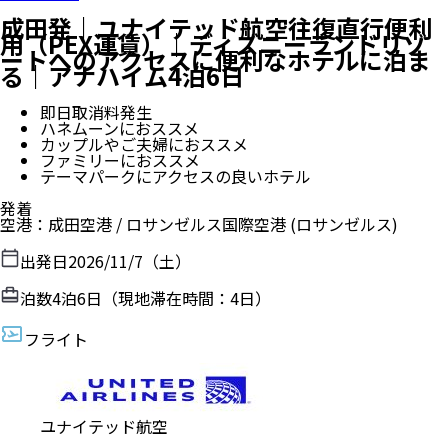
成田発｜ユナイテッド航空往復直行便利
用（PEX運賃）｜ディズニーランドリゾ
ートへのアクセスに便利なホテルに泊ま
る｜アナハイム4泊6日
即日取消料発生
ハネムーンにおススメ
カップルやご夫婦におススメ
ファミリーにおススメ
テーマパークにアクセスの良いホテル
発着
空港
：
成田空港
/
ロサンゼルス国際空港
(ロサンゼルス)
出発日
2026/11/7（土）
泊数
4
泊
6
日（現地滞在時間：
4日
）
フライト
ユナイテッド航空