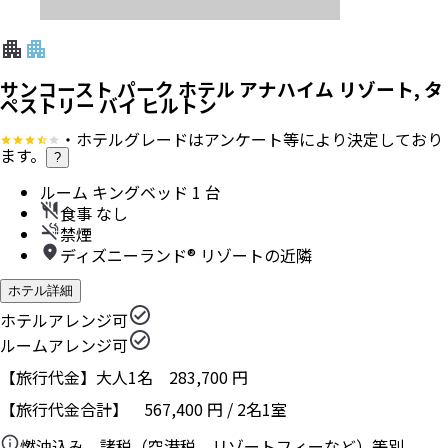
サンコースト パーク ホテル アナハイム リゾート, タ
ペストリー バイ ヒルトン
・ホテルグレードはアンケート等により決定しており
ます。
?
ルーム キングベッド 1 台
食事 なし
禁煙
ディズニーランド® リゾートの近隣
ホテル詳細
ホテルアレンジ可
ルームアレンジ可
【旅行代金】大人1名
283,700
円
【旅行代金合計】
567,400
円
/
2
名
1
室
燃油込み、諸税（空港税、リゾートフィーなど）等別