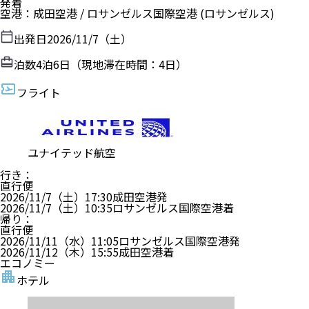
発着
空港
：
成田空港
/
ロサンゼルス国際空港
(ロサンゼルス)
出発日
2026/11/7（土）
泊数
4
泊
6
日（現地滞在時間：
4日
）
フライト
ユナイテッド航空
行き
：
直行便
2026/11/7（土）
17:30
成田空港
発
2026/11/7（土）
10:35
ロサンゼルス国際空港
着
帰り
：
直行便
2026/11/11（水）
11:05
ロサンゼルス国際空港
発
2026/11/12（木）
15:55
成田空港
着
エコノミー
ホテル