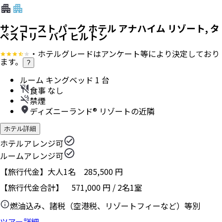
サンコースト パーク ホテル アナハイム リゾート, タ
ペストリー バイ ヒルトン
・ホテルグレードはアンケート等により決定しており
ます。
?
ルーム キングベッド 1 台
食事 なし
禁煙
ディズニーランド® リゾートの近隣
ホテル詳細
ホテルアレンジ可
ルームアレンジ可
【旅行代金】大人1名
285,500
円
【旅行代金合計】
571,000
円
/
2
名
1
室
燃油込み、諸税（空港税、リゾートフィーなど）等別
ツアー詳細