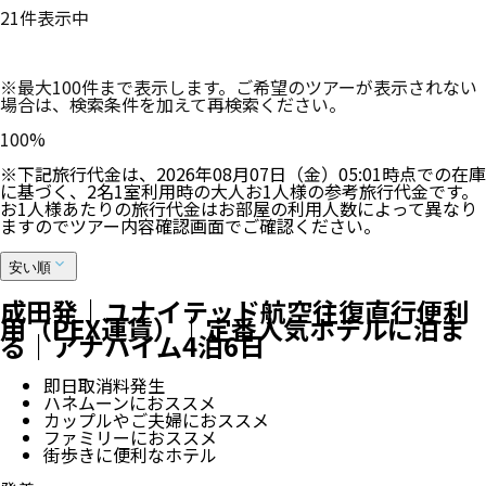
21
件表示中
※最大100件まで表示します。ご希望のツアーが表示されない
場合は、検索条件を加えて再検索ください。
100
%
※下記旅行代金は、
2026年08月07日（金）05:01
時点での在庫
に基づく、
2
名
1
室利用時の大人お1人様の参考旅行代金です。
お1人様あたりの旅行代金はお部屋の利用人数によって異なり
ますのでツアー内容確認画面でご確認ください。
安い順
成田発｜ユナイテッド航空往復直行便利
用（PEX運賃）｜定番人気ホテルに泊ま
る｜アナハイム4泊6日
即日取消料発生
ハネムーンにおススメ
カップルやご夫婦におススメ
ファミリーにおススメ
街歩きに便利なホテル