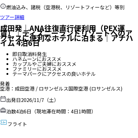
燃油込み、諸税（空港税、リゾートフィーなど）等別
ツアー詳細
成田発｜ANA往復直行便利用（PEX運
賃）｜ディズニーランドリゾートへのア
クセスに便利なホテルに泊まる｜アナハ
イム 4泊6日
即日取消料発生
ハネムーンにおススメ
カップルやご夫婦におススメ
ファミリーにおススメ
テーマパークにアクセスの良いホテル
発着
空港
：
成田空港
/
ロサンゼルス国際空港
(ロサンゼルス)
出発日
2026/11/7（土）
泊数
4
泊
6
日（現地滞在時間：
4日1時間
）
フライト