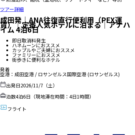
ツアー詳細
成田発｜ANA往復直行便利用（PEX運
賃）｜定番人気ホテルに泊まる｜アナハ
イム 4泊6日
即日取消料発生
ハネムーンにおススメ
カップルやご夫婦におススメ
ファミリーにおススメ
街歩きに便利なホテル
発着
空港
：
成田空港
/
ロサンゼルス国際空港
(ロサンゼルス)
出発日
2026/11/7（土）
泊数
4
泊
6
日（現地滞在時間：
4日1時間
）
フライト