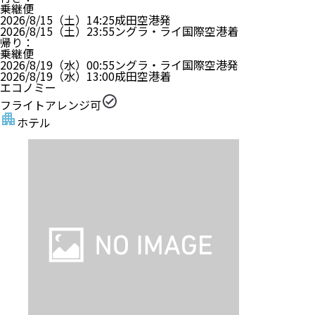
エコノミー
フライトアレンジ可
ホテル
ザ・カナ、クタ
・ホテルグレードはアンケート等により決定しており
ます。
?
デラックス ダブルまたはツインルーム 禁煙 シティビュ
ー
食事 なし
禁煙
クタ (ラヤ クタ周辺)
ホテル詳細
ルームアレンジ可
【旅行代金】大人1名
243,200
円