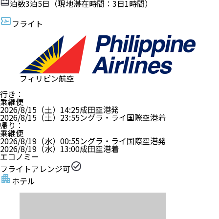
泊数
3
泊
5
日（現地滞在時間：
3日1時間
）
フライト
フィリピン航空
行き
：
乗継便
2026/8/15（土）
14:25
成田空港
発
2026/8/15（土）
23:55
ングラ・ライ国際空港
着
帰り
：
乗継便
2026/8/19（水）
00:55
ングラ・ライ国際空港
発
2026/8/19（水）
13:00
成田空港
着
エコノミー
フライトアレンジ可
ホテル