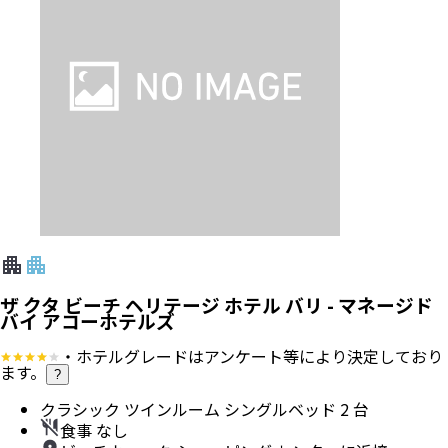
フィリピン航空
行き
：
乗継便
2026/8/15（土）
14:25
成田空港
発
2026/8/15（土）
23:55
ングラ・ライ国際空港
着
帰り
：
乗継便
2026/8/19（水）
00:55
ングラ・ライ国際空港
発
2026/8/19（水）
13:00
成田空港
着
エコノミー
フライトアレンジ可
ホテル