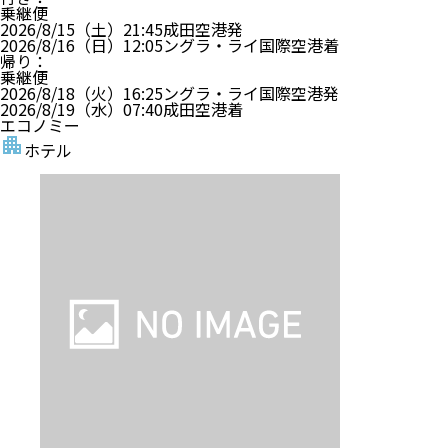
乗継便
2026/8/15（土）
21:45
成田空港
発
2026/8/16（日）
12:05
ングラ・ライ国際空港
着
帰り
：
乗継便
2026/8/18（火）
16:25
ングラ・ライ国際空港
発
2026/8/19（水）
07:40
成田空港
着
エコノミー
ホテル