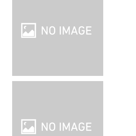
・ホテルグレードはアンケート等により決定しており
ます。
?
クラシック ツインルーム シングルベッド 2 台
食事 なし
ビーチウォーク ショッピング センターに近接
ホテル詳細
ルームアレンジ可
【旅行代金】大人1名
248,100
円
【旅行代金合計】
496,200
円
/
2
名
1
室
燃油込み、諸税（空港税、リゾートフィーなど）等別
ツアー詳細
★【正規割引運賃利用】羽田発◆フィリ
ピン航空 利用◆バリ島 3泊5日◆ザ・カ
ナ、クタ
即日取消料発生
学生旅行におススメ