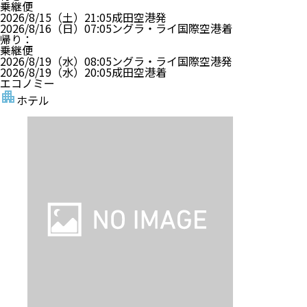
ザ・カナ、クタ
・ホテルグレードはアンケート等により決定しており
ます。
?
デラックス ダブルまたはツインルーム 禁煙 シティビュ
ー
食事 なし
禁煙
クタ (ラヤ クタ周辺)
ホテル詳細
ルームアレンジ可
【旅行代金】大人1名
251,200
円