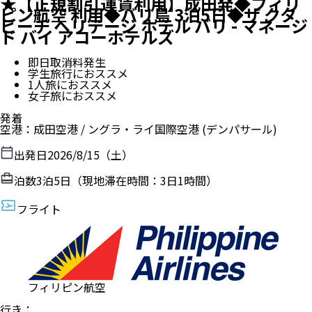
☆成田発◆ガルーダインドネシア航空 往
復直行便利用◆バリ島 3泊5日◆ザ・カ
ナ、クタ
出発日前日の30・40日前まで取消料無料
学生旅行におススメ
女子旅におススメ
発着
空港
：
成田空港
/
ングラ・ライ国際空港
(デンパサール)
出発日
2026/8/15（土）
泊数
3
泊
5
日（現地滞在時間：
3日6時間
）
フライト
ガルーダ・インドネシア航空
行き
：
直行便
2026/8/15（土）
11:00
成田空港
発
2026/8/15（土）
17:25
ングラ・ライ国際空港
着
帰り
：
直行便
2026/8/19（水）
00:20
ングラ・ライ国際空港
発
2026/8/19（水）
08:50
成田空港
着