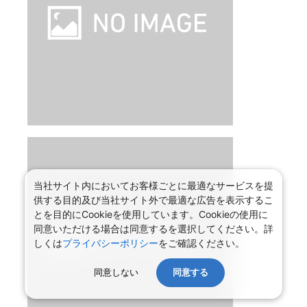
女子旅におススメ
発着
空港
：
成田空港
/
ングラ・ライ国際空港
(デンパサール)
出発日
2026/8/15（土）
泊数
3
泊
5
日（現地滞在時間：
3日6時間
）
フライト
当社サイト内においてお客様ごとに最適なサービスを提
供する目的及び当社サイト外で最適な広告を表示するこ
とを目的にCookieを使用しています。Cookieの使用に
同意いただける場合は同意するを選択してください。詳
ガルーダ・インドネシア航空
しくは
プライバシーポリシー
をご確認ください。
行き
：
直行便
同意しない
同意する
2026/8/15（土）
11:00
成田空港
発
2026/8/15（土）
17:25
ングラ・ライ国際空港
着
帰り
：