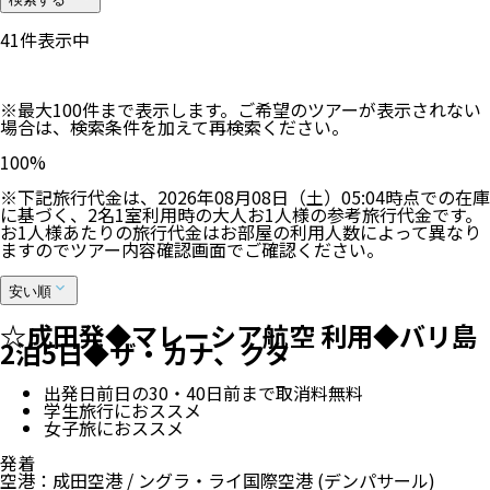
44
件表示中
※最大100件まで表示します。ご希望のツアーが表示されない
場合は、検索条件を加えて再検索ください。
100
%
※下記旅行代金は、
2026年08月08日（土）05:04
時点での在庫
に基づく、
2
名
1
室利用時の大人お1人様の参考旅行代金です。
お1人様あたりの旅行代金はお部屋の利用人数によって異なり
ますのでツアー内容確認画面でご確認ください。
安い順
☆成田発◆マレーシア航空 利用◆バリ島
2泊5日◆ザ・カナ、クタ
出発日前日の30・40日前まで取消料無料
学生旅行におススメ
女子旅におススメ
発着
空港
：
成田空港
/
ングラ・ライ国際空港
(デンパサール)