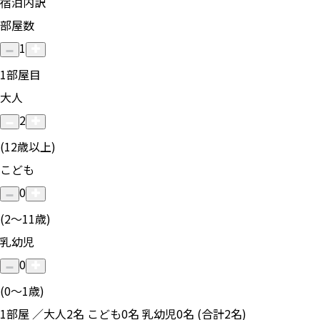
宿泊内訳
部屋数
1
1
部屋目
大人
2
(12歳以上)
こども
0
(2〜11歳)
乳幼児
0
(0〜1歳)
1部屋 ／大人2名 こども0名 乳幼児0名 (合計2名)