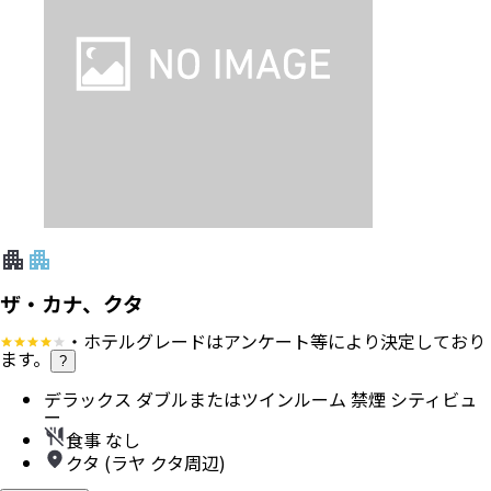
香港航空
行き
：
乗継便
2026/8/15（土）
21:05
成田空港
発
2026/8/16（日）
07:05
ングラ・ライ国際空港
着
帰り
：
乗継便
2026/8/19（水）
08:05
ングラ・ライ国際空港
発
2026/8/19（水）
20:05
成田空港
着
エコノミー
ホテル