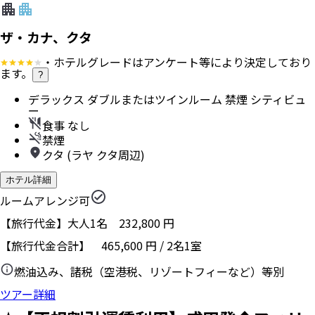
ザ・カナ、クタ
・ホテルグレードはアンケート等により決定しており
ます。
?
デラックス ダブルまたはツインルーム 禁煙 シティビュ
ー
食事 なし
禁煙
クタ (ラヤ クタ周辺)
ホテル詳細
ルームアレンジ可
【旅行代金】大人1名
232,800
円
【旅行代金合計】
465,600
円
/
2
名
1
室
燃油込み、諸税（空港税、リゾートフィーなど）等別
ツアー詳細