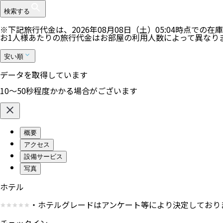
検索する
※下記旅行代金は、
2026年08月08日（土）05:04
時点での在庫
お1人様あたりの旅行代金はお部屋の利用人数によって異なり
安い順
データを取得しています
10〜50秒程度かかる場合がございます
概要
アクセス
設備サービス
写真
ホテル
・ホテルグレードはアンケート等により決定しており
チェックイン