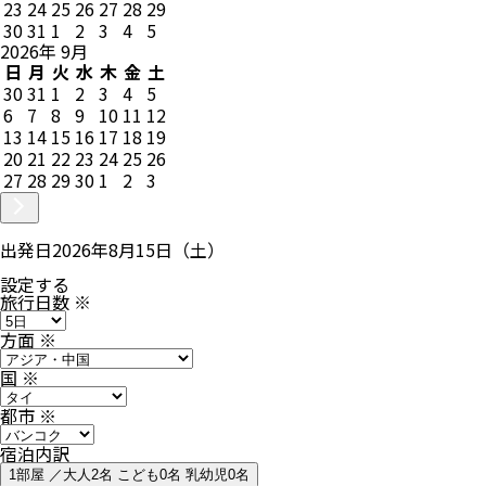
23
24
25
26
27
28
29
30
31
1
2
3
4
5
2026
年
9
月
日
月
火
水
木
金
土
30
31
1
2
3
4
5
6
7
8
9
10
11
12
13
14
15
16
17
18
19
20
21
22
23
24
25
26
27
28
29
30
1
2
3
出発日
2026年8月15日（土）
設定する
旅行日数
※
方面
※
国
※
都市
※
宿泊内訳
1部屋 ／大人2名 こども0名 乳幼児0名