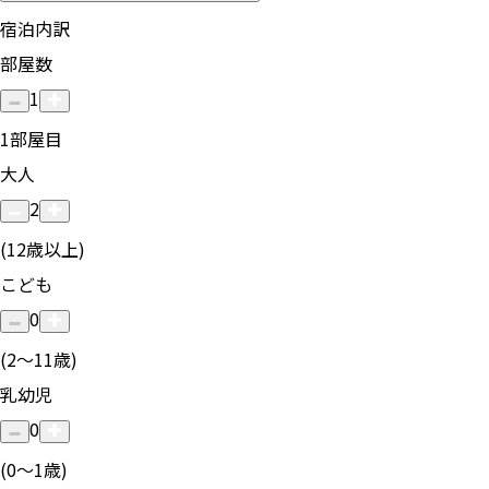
宿泊内訳
部屋数
1
1
部屋目
大人
2
(12歳以上)
こども
0
(2〜11歳)
乳幼児
0
(0〜1歳)