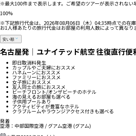
※最大100件まで表示します。ご希望のツアーが表示されな
100
%
※下記旅行代金は、
2026年08月06日（木）04:35
時点での在庫
お1人様あたりの旅行代金はお部屋の利用人数によって異なり
安い順
名古屋発｜ユナイテッド航空 往復直行便利
即日取消料発生
カップルやご夫婦におススメ
ハネムーンにおススメ
ファミリーにおススメ
女子旅におススメ
友人同士の旅におススメ
ビーチフロント/オンザビーチのホテル
海の見えるお部屋も選べる
子供用プールあり
アクティビティが豊富なホテル
クラブルームやラウンジアクセス付きも選べる
発着
空港
：
中部国際空港
/
グアム空港
(グアム)