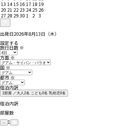
13
14
15
16
17
18
19
20
21
22
23
24
25
26
27
28
29
30
1
2
3
出発日
2026年8月13日（木）
設定する
旅行日数
※
方面
※
国
※
都市
※
宿泊内訳
1部屋 ／大人2名 こども0名 乳幼児0名
宿泊内訳
部屋数
1