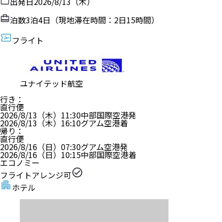
出発日
2026/8/13（木）
泊数
3
泊
4
日（現地滞在時間：
2日15時間
）
フライト
ユナイテッド航空
行き
：
直行便
2026/8/13（木）
11:30
中部国際空港
発
2026/8/13（木）
16:10
グアム空港
着
帰り
：
直行便
2026/8/16（日）
07:30
グアム空港
発
2026/8/16（日）
10:15
中部国際空港
着
エコノミー
フライトアレンジ可
ホテル