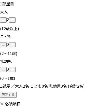
1
部屋目
大人
2
(12歳以上)
こども
0
(2〜11歳)
乳幼児
0
(0〜1歳)
1部屋 ／大人2名 こども0名 乳幼児0名 (合計2名)
設定する
※
必須項目