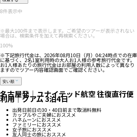
8
件表示中
※最大100件まで表示します。ご希望のツアーが表示されない
場合は、検索条件を加えて再検索ください。
100
%
※下記旅行代金は、
2026年08月10日（月）04:24
時点での在庫
に基づく、
2
名
1
室利用時の大人お1人様の参考旅行代金です。
お1人様あたりの旅行代金はお部屋の利用人数によって異なり
ますのでツアー内容確認画面でご確認ください。
安い順
名古屋発｜ユナイテッド航空 往復直行便
利用｜グアム 3泊4日
出発日前日の30・40日前まで取消料無料
カップルやご夫婦におススメ
ハネムーンにおススメ
ファミリーにおススメ
女子旅におススメ
友人同士の旅におススメ