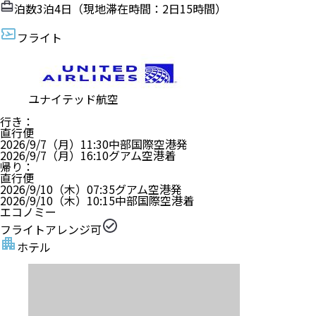
泊数
3
泊
4
日（現地滞在時間：
2日15時間
）
フライト
ユナイテッド航空
行き
：
直行便
2026/9/7（月）
11:30
中部国際空港
発
2026/9/7（月）
16:10
グアム空港
着
帰り
：
直行便
2026/9/10（木）
07:35
グアム空港
発
2026/9/10（木）
10:15
中部国際空港
着
エコノミー
フライトアレンジ可
ホテル