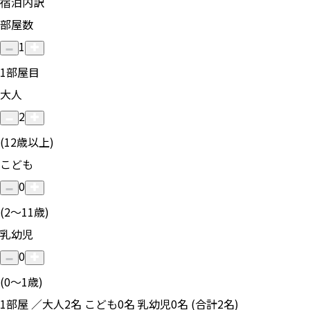
宿泊内訳
部屋数
1
1
部屋目
大人
2
(12歳以上)
こども
0
(2〜11歳)
乳幼児
0
(0〜1歳)
1部屋 ／大人2名 こども0名 乳幼児0名 (合計2名)