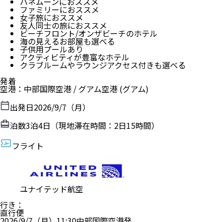
ハネムーンにおススメ
ファミリーにおススメ
女子旅におススメ
友人同士の旅におススメ
ビーチフロント/オンザビーチのホテル
海の見えるお部屋も選べる
子供用プールあり
アクティビティが豊富なホテル
クラブルームやラウンジアクセス付きも選べる
発着
空港
：
中部国際空港
/
グアム空港
(グアム)
出発日
2026/9/7（月）
泊数
3
泊
4
日（現地滞在時間：
2日15時間
）
フライト
ユナイテッド航空
行き
：
直行便
2026/9/7（月）
11:30
中部国際空港
発