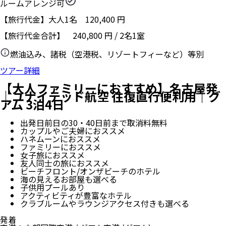
ルームアレンジ可
【旅行代金】大人1名
120,400
円
【旅行代金合計】
240,800
円
/
2
名
1
室
燃油込み、諸税（空港税、リゾートフィーなど）等別
ツアー詳細
【大人ファミリーにおすすめ】名古屋発
｜ユナイテッド航空 往復直行便利用｜グ
アム 3泊4日
出発日前日の30・40日前まで取消料無料
カップルやご夫婦におススメ
ハネムーンにおススメ
ファミリーにおススメ
女子旅におススメ
友人同士の旅におススメ
ビーチフロント/オンザビーチのホテル
海の見えるお部屋も選べる
子供用プールあり
アクティビティが豊富なホテル
クラブルームやラウンジアクセス付きも選べる
発着