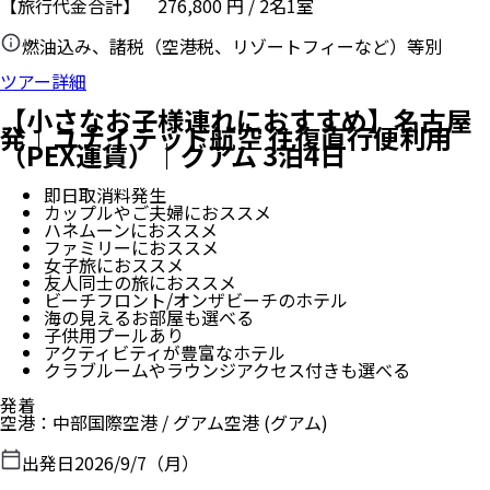
【旅行代金合計】
276,800
円
/
2
名
1
室
燃油込み、諸税（空港税、リゾートフィーなど）等別
ツアー詳細
【小さなお子様連れにおすすめ】名古屋
発｜ユナイテッド航空 往復直行便利用
（PEX運賃）｜グアム 3泊4日
即日取消料発生
カップルやご夫婦におススメ
ハネムーンにおススメ
ファミリーにおススメ
女子旅におススメ
友人同士の旅におススメ
ビーチフロント/オンザビーチのホテル
海の見えるお部屋も選べる
子供用プールあり
アクティビティが豊富なホテル
クラブルームやラウンジアクセス付きも選べる
発着
空港
：
中部国際空港
/
グアム空港
(グアム)
出発日
2026/9/7（月）