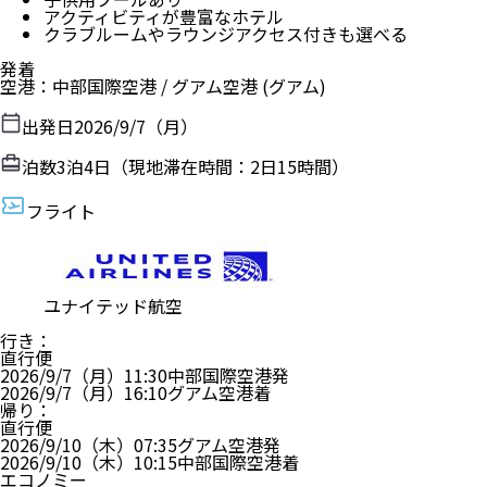
アクティビティが豊富なホテル
クラブルームやラウンジアクセス付きも選べる
発着
空港
：
中部国際空港
/
グアム空港
(グアム)
出発日
2026/9/7（月）
泊数
3
泊
4
日（現地滞在時間：
2日15時間
）
フライト
ユナイテッド航空
行き
：
直行便
2026/9/7（月）
11:30
中部国際空港
発
2026/9/7（月）
16:10
グアム空港
着
帰り
：
直行便
2026/9/10（木）
07:35
グアム空港
発
2026/9/10（木）
10:15
中部国際空港
着
エコノミー