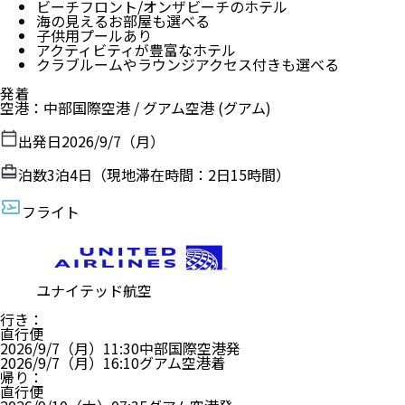
ビーチフロント/オンザビーチのホテル
海の見えるお部屋も選べる
子供用プールあり
アクティビティが豊富なホテル
クラブルームやラウンジアクセス付きも選べる
発着
空港
：
中部国際空港
/
グアム空港
(グアム)
出発日
2026/9/7（月）
泊数
3
泊
4
日（現地滞在時間：
2日15時間
）
フライト
ユナイテッド航空
行き
：
直行便
2026/9/7（月）
11:30
中部国際空港
発
2026/9/7（月）
16:10
グアム空港
着
帰り
：
直行便