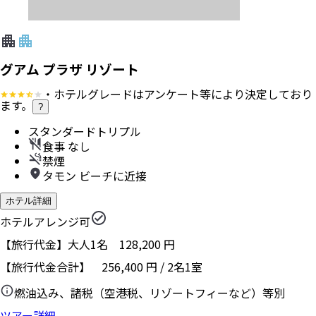
グアム プラザ リゾート
・ホテルグレードはアンケート等により決定しており
ます。
?
スタンダードトリプル
食事 なし
禁煙
タモン ビーチに近接
ホテル詳細
ホテルアレンジ可
【旅行代金】大人1名
128,200
円
【旅行代金合計】
256,400
円
/
2
名
1
室
燃油込み、諸税（空港税、リゾートフィーなど）等別
ツアー詳細