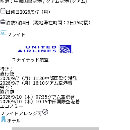
空港
：
中部国際空港
/
グアム空港
(グアム)
出発日
2026/9/7（月）
泊数
3
泊
4
日（現地滞在時間：
2日15時間
）
フライト
ユナイテッド航空
行き
：
直行便
2026/9/7（月）
11:30
中部国際空港
発
2026/9/7（月）
16:10
グアム空港
着
帰り
：
直行便
2026/9/10（木）
07:35
グアム空港
発
2026/9/10（木）
10:15
中部国際空港
着
エコノミー
フライトアレンジ可
ホテル