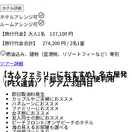
ホテル詳細
ホテルアレンジ可
ルームアレンジ可
【旅行代金】大人1名
137,100
円
【旅行代金合計】
274,200
円
/
2
名
1
室
燃油込み、諸税（空港税、リゾートフィーなど）等別
ツアー詳細
【大人ファミリーにおすすめ】名古屋発
｜ユナイテッド航空 往復直行便利用
（PEX運賃）｜グアム 3泊4日
即日取消料発生
カップルやご夫婦におススメ
ハネムーンにおススメ
ファミリーにおススメ
女子旅におススメ
友人同士の旅におススメ
ビーチフロント/オンザビーチのホテル
海の見えるお部屋も選べる
子供用プールあり