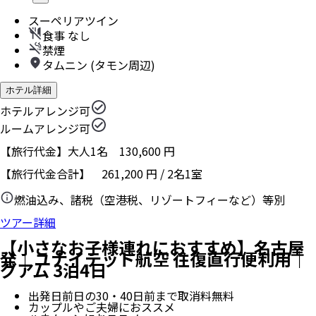
スーペリアツイン
食事 なし
禁煙
タムニン (タモン周辺)
ホテル詳細
ホテルアレンジ可
ルームアレンジ可
【旅行代金】大人1名
130,600
円
【旅行代金合計】
261,200
円
/
2
名
1
室
燃油込み、諸税（空港税、リゾートフィーなど）等別
ツアー詳細
【小さなお子様連れにおすすめ】名古屋
発｜ユナイテッド航空 往復直行便利用｜
グアム 3泊4日
出発日前日の30・40日前まで取消料無料
カップルやご夫婦におススメ