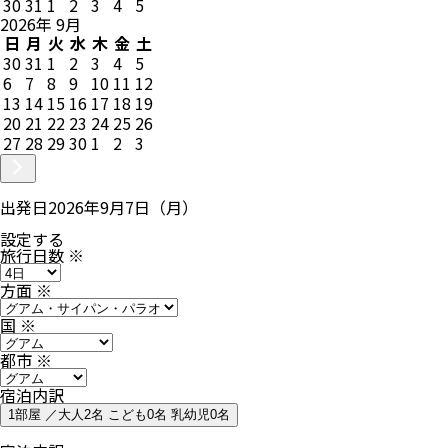
30
31
1
2
3
4
5
2026
年
9
月
日
月
火
水
木
金
土
30
31
1
2
3
4
5
6
7
8
9
10
11
12
13
14
15
16
17
18
19
20
21
22
23
24
25
26
27
28
29
30
1
2
3
出発日
2026年9月7日（月）
設定する
旅行日数
※
方面
※
国
※
都市
※
宿泊内訳
1部屋 ／大人2名 こども0名 乳幼児0名