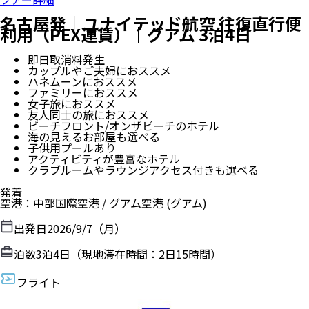
名古屋発｜ユナイテッド航空 往復直行便
利用（PEX運賃）｜グアム 3泊4日
即日取消料発生
カップルやご夫婦におススメ
ハネムーンにおススメ
ファミリーにおススメ
女子旅におススメ
友人同士の旅におススメ
ビーチフロント/オンザビーチのホテル
海の見えるお部屋も選べる
子供用プールあり
アクティビティが豊富なホテル
クラブルームやラウンジアクセス付きも選べる
発着
空港
：
中部国際空港
/
グアム空港
(グアム)
出発日
2026/9/7（月）
泊数
3
泊
4
日（現地滞在時間：
2日15時間
）
フライト