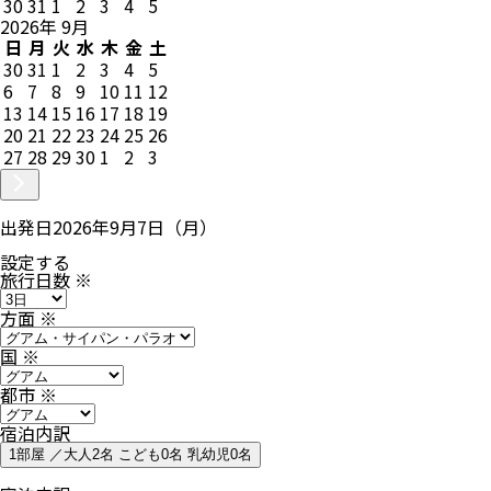
30
31
1
2
3
4
5
2026
年
9
月
日
月
火
水
木
金
土
30
31
1
2
3
4
5
6
7
8
9
10
11
12
13
14
15
16
17
18
19
20
21
22
23
24
25
26
27
28
29
30
1
2
3
出発日
2026年9月7日（月）
設定する
旅行日数
※
方面
※
国
※
都市
※
宿泊内訳
1部屋 ／大人2名 こども0名 乳幼児0名