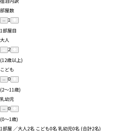
宿泊内訳
部屋数
1
1
部屋目
大人
2
(12歳以上)
こども
0
(2〜11歳)
乳幼児
0
(0〜1歳)
1部屋 ／大人2名 こども0名 乳幼児0名 (合計2名)