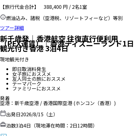
【旅行代金合計】
388,400
円
/
2
名
1
室
燃油込み、諸税（空港税、リゾートフィーなど）等別
ツアー詳細
新千歳発｜香港航空 往復直行便利用
（PEX運賃）｜香港ディズニーランド1日
観光付き香港 3泊4日
現地観光付き
即日取消料発生
女子旅におススメ
友人同士の旅におススメ
テーマパーク
ファミリーにおススメ
発着
空港
：
新千歳空港
/
香港国際空港
(ホンコン（香港）)
出発日
2026/8/15（土）
泊数
3
泊
4
日（現地滞在時間：
2日12時間
）