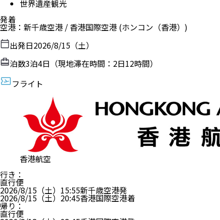
世界遺産観光
発着
空港
：
新千歳空港
/
香港国際空港
(ホンコン（香港）)
出発日
2026/8/15（土）
泊数
3
泊
4
日（現地滞在時間：
2日12時間
）
フライト
香港航空
行き
：
直行便
2026/8/15（土）
15:55
新千歳空港
発
2026/8/15（土）
20:45
香港国際空港
着
帰り
：
直行便