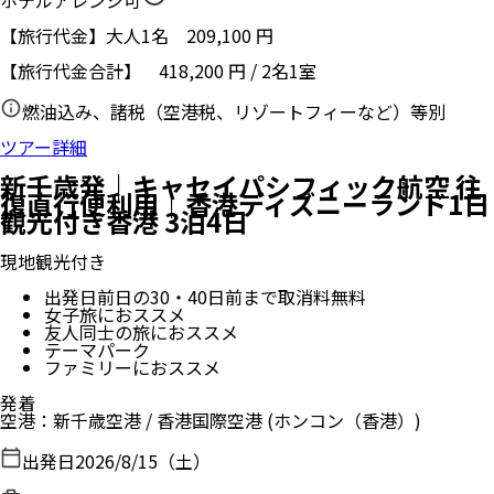
【旅行代金】大人1名
209,100
円
【旅行代金合計】
418,200
円
/
2
名
1
室
燃油込み、諸税（空港税、リゾートフィーなど）等別
ツアー詳細
新千歳発｜キャセイパシフィック航空 往
復直行便利用｜香港ディズニーランド1日
観光付き香港 3泊4日
現地観光付き
出発日前日の30・40日前まで取消料無料
女子旅におススメ
友人同士の旅におススメ
テーマパーク
ファミリーにおススメ
発着
空港
：
新千歳空港
/
香港国際空港
(ホンコン（香港）)
出発日
2026/8/15（土）