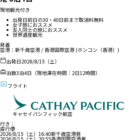
現地観光付き
出発日前日の30・40日前まで取消料無料
女子旅におススメ
友人同士の旅におススメ
世界遺産観光
発着
空港
：
新千歳空港
/
香港国際空港
(ホンコン（香港）)
出発日
2026/8/15（土）
泊数
3
泊
4
日（現地滞在時間：
2日12時間
）
フライト
キャセイパシフィック航空
行き
：
直行便
2026/8/15（土）
16:40
新千歳空港
発
2026/8/15（土）
20:55
香港国際空港
着