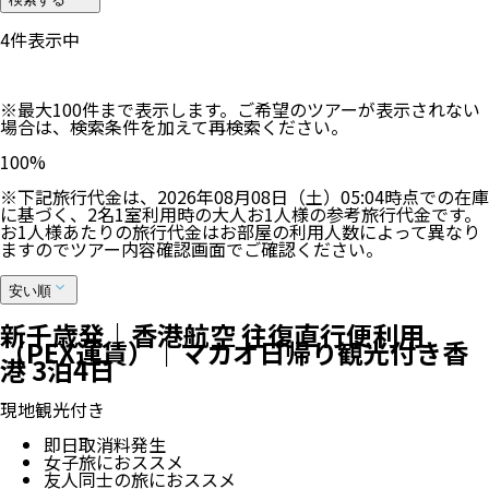
4
件表示中
※最大100件まで表示します。ご希望のツアーが表示されない
場合は、検索条件を加えて再検索ください。
100
%
※下記旅行代金は、
2026年08月08日（土）05:04
時点での在庫
に基づく、
2
名
1
室利用時の大人お1人様の参考旅行代金です。
お1人様あたりの旅行代金はお部屋の利用人数によって異なり
ますのでツアー内容確認画面でご確認ください。
安い順
新千歳発｜香港航空 往復直行便利用
（PEX運賃）｜マカオ日帰り観光付き香
港 3泊4日
現地観光付き
即日取消料発生
女子旅におススメ
友人同士の旅におススメ