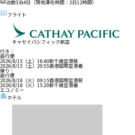
泊数
3
泊
4
日（現地滞在時間：
2日12時間
）
フライト
キャセイパシフィック航空
行き
：
直行便
2026/8/15（土）
16:40
新千歳空港
発
2026/8/15（土）
20:55
香港国際空港
着
帰り
：
直行便
2026/8/18（火）
09:15
香港国際空港
発
2026/8/18（火）
15:20
新千歳空港
着
エコノミー
ホテル