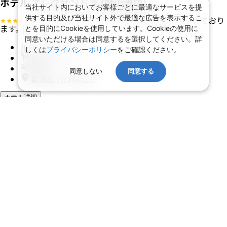
ホテル アレクサンドラ (歴山酒店)
当社サイト内においてお客様ごとに最適なサービスを提
供する目的及び当社サイト外で最適な広告を表示するこ
・ホテルグレードはアンケート等により決定しており
ます。
とを目的にCookieを使用しています。Cookieの使用に
?
同意いただける場合は同意するを選択してください。詳
ルーム (Diamond)
しくは
プライバシーポリシー
をご確認ください。
食事 なし
禁煙
同意しない
同意する
香港島 (北角周辺)
ホテル詳細
ホテルアレンジ可
【旅行代金】大人1名
209,100
円
【旅行代金合計】
418,200
円
/
2
名
1
室
燃油込み、諸税（空港税、リゾートフィーなど）等別
ツアー詳細
概要
アクセス