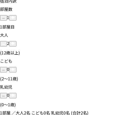
宿泊内訳
部屋数
1
1
部屋目
大人
2
(12歳以上)
こども
0
(2〜11歳)
乳幼児
0
(0〜1歳)
1部屋 ／大人2名 こども0名 乳幼児0名 (合計2名)