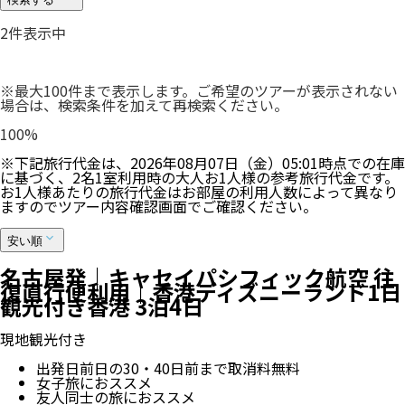
2
件表示中
※最大100件まで表示します。ご希望のツアーが表示されない
場合は、検索条件を加えて再検索ください。
100
%
※下記旅行代金は、
2026年08月07日（金）05:01
時点での在庫
に基づく、
2
名
1
室利用時の大人お1人様の参考旅行代金です。
お1人様あたりの旅行代金はお部屋の利用人数によって異なり
ますのでツアー内容確認画面でご確認ください。
安い順
名古屋発｜キャセイパシフィック航空 往
復直行便利用｜香港ディズニーランド1日
観光付き香港 3泊4日
現地観光付き
出発日前日の30・40日前まで取消料無料
女子旅におススメ
友人同士の旅におススメ