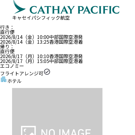
キャセイパシフィック航空
行き
：
直行便
2026/8/14（金）
10:00
中部国際空港
発
2026/8/14（金）
13:25
香港国際空港
着
帰り
：
直行便
2026/8/17（月）
10:10
香港国際空港
発
2026/8/17（月）
15:05
中部国際空港
着
エコノミー
フライトアレンジ可
ホテル