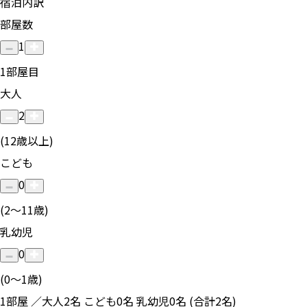
宿泊内訳
部屋数
1
1
部屋目
大人
2
(12歳以上)
こども
0
(2〜11歳)
乳幼児
0
(0〜1歳)
1部屋 ／大人2名 こども0名 乳幼児0名 (合計2名)