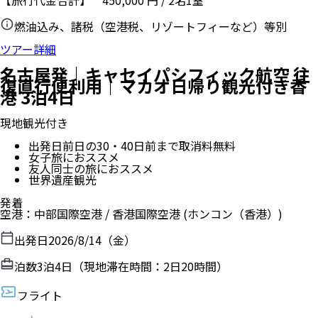
【旅行代金合計】
450,000
円
/
2
名
1
室
燃油込み、諸税（空港税、リゾートフィーなど）等別
ツアー詳細
名古屋発｜キャセイパシフィック航空 往
復直行便利用｜マカオ日帰り観光付き香
港 3泊4日
現地観光付き
出発日前日の30・40日前まで取消料無料
女子旅におススメ
友人同士の旅におススメ
世界遺産観光
発着
空港
：
中部国際空港
/
香港国際空港
(ホンコン（香港）)
出発日
2026/8/14（金）
泊数
3
泊
4
日（現地滞在時間：
2日20時間
）
フライト