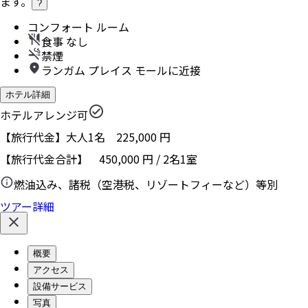
ます。
?
コンフォート ルーム
食事 なし
禁煙
ランガム プレイス モールに近接
ホテル詳細
ホテルアレンジ可
【旅行代金】大人1名
225,000
円
【旅行代金合計】
450,000
円
/
2
名
1
室
燃油込み、諸税（空港税、リゾートフィーなど）等別
ツアー詳細
概要
アクセス
設備サービス
写真