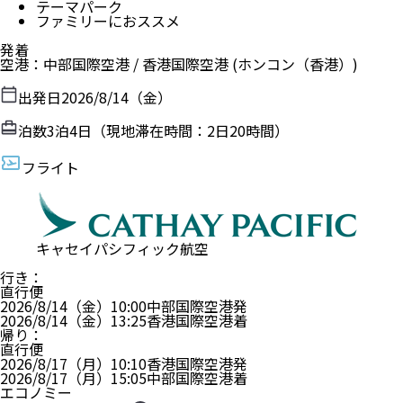
テーマパーク
ファミリーにおススメ
発着
空港
：
中部国際空港
/
香港国際空港
(ホンコン（香港）)
出発日
2026/8/14（金）
泊数
3
泊
4
日（現地滞在時間：
2日20時間
）
フライト
キャセイパシフィック航空
行き
：
直行便
2026/8/14（金）
10:00
中部国際空港
発
2026/8/14（金）
13:25
香港国際空港
着
帰り
：
直行便
2026/8/17（月）
10:10
香港国際空港
発
2026/8/17（月）
15:05
中部国際空港
着
エコノミー