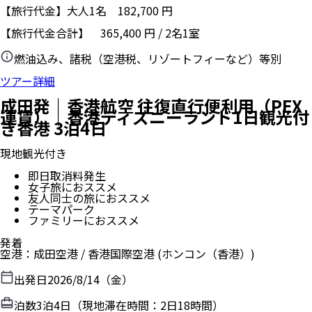
【旅行代金】大人1名
182,700
円
【旅行代金合計】
365,400
円
/
2
名
1
室
燃油込み、諸税（空港税、リゾートフィーなど）等別
ツアー詳細
成田発｜香港航空 往復直行便利用（PEX
運賃）｜香港ディズニーランド1日観光付
き香港 3泊4日
現地観光付き
即日取消料発生
女子旅におススメ
友人同士の旅におススメ
テーマパーク
ファミリーにおススメ
発着
空港
：
成田空港
/
香港国際空港
(ホンコン（香港）)
出発日
2026/8/14（金）
泊数
3
泊
4
日（現地滞在時間：
2日18時間
）