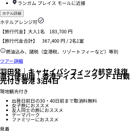
ランガム プレイス モールに近接
ホテル詳細
ホテルアレンジ可
【旅行代金】大人1名
183,700
円
【旅行代金合計】
367,400
円
/
2
名
1
室
燃油込み、諸税（空港税、リゾートフィーなど）等別
ツアー詳細
羽田発｜キャセイパシフィック航空 往復
直行便利用｜香港ディズニーランド1日観
光付き香港 3泊4日
現地観光付き
出発日前日の30・40日前まで取消料無料
女子旅におススメ
友人同士の旅におススメ
テーマパーク
ファミリーにおススメ
発着