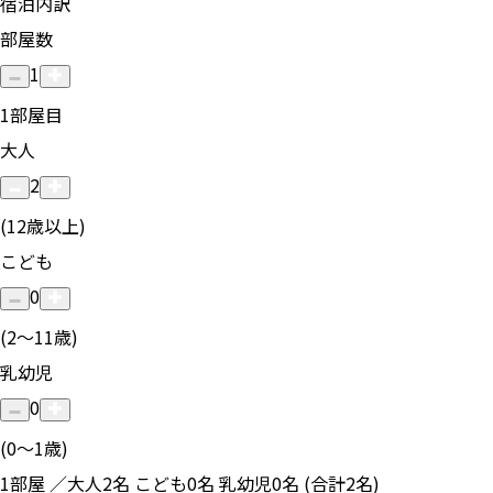
宿泊内訳
部屋数
1
1
部屋目
大人
2
(12歳以上)
こども
0
(2〜11歳)
乳幼児
0
(0〜1歳)
1部屋 ／大人2名 こども0名 乳幼児0名 (合計2名)