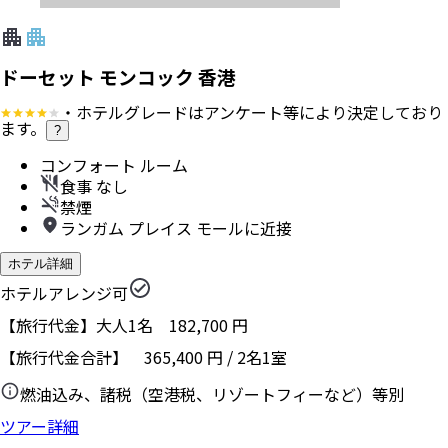
ドーセット モンコック 香港
・ホテルグレードはアンケート等により決定しており
ます。
?
コンフォート ルーム
食事 なし
禁煙
ランガム プレイス モールに近接
ホテル詳細
ホテルアレンジ可
【旅行代金】大人1名
182,700
円
【旅行代金合計】
365,400
円
/
2
名
1
室
燃油込み、諸税（空港税、リゾートフィーなど）等別
ツアー詳細