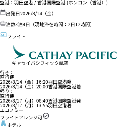
空港
：
羽田空港
/
香港国際空港
(ホンコン（香港）)
出発日
2026/8/14（金）
泊数
3
泊
4
日（現地滞在時間：
2日12時間
）
フライト
キャセイパシフィック航空
行き
：
直行便
2026/8/14（金）
16:20
羽田空港
発
2026/8/14（金）
20:00
香港国際空港
着
帰り
：
直行便
2026/8/17（月）
08:40
香港国際空港
発
2026/8/17（月）
13:55
羽田空港
着
エコノミー
フライトアレンジ可
ホテル