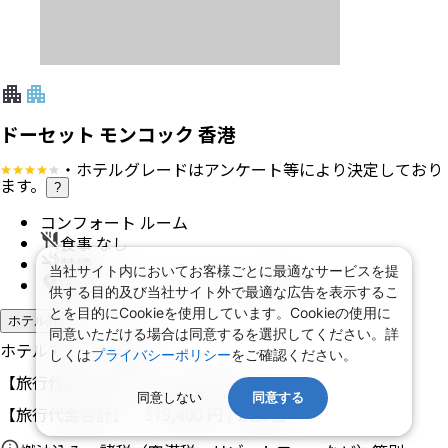
ドーセット モンコック 香港
・ホテルグレードはアンケート等により決定しており
ます。
?
コンフォート ルーム
食事 なし
禁煙
当社サイト内においてお客様ごとに最適なサービスを提
ランガム プレイス モールに近接
供する目的及び当社サイト外で最適な広告を表示するこ
とを目的にCookieを使用しています。Cookieの使用に
ホテル詳細
同意いただける場合は同意するを選択してください。詳
ホテルアレンジ可
しくは
プライバシーポリシー
をご確認ください。
【旅行代金】大人1名
189,700
円
同意しない
同意する
【旅行代金合計】
379,400
円
/
2
名
1
室