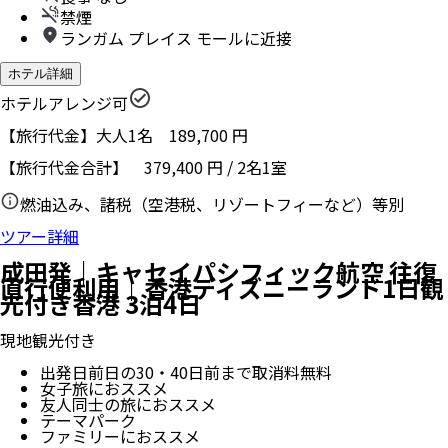
禁煙
ランガム プレイス モールに近接
ホテル詳細
ホテルアレンジ可
【旅行代金】大人1名
189,700
円
【旅行代金合計】
379,400
円
/
2
名
1
室
燃油込み、諸税（空港税、リゾートフィーなど）等別
ツアー詳細
成田発｜キャセイパシフィック航空 往復
直行便利用｜香港ディズニーランド1日観
光付き香港 3泊4日
現地観光付き
出発日前日の30・40日前まで取消料無料
女子旅におススメ
友人同士の旅におススメ
テーマパーク
ファミリーにおススメ