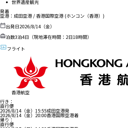
世界遺産観光
発着
空港
：
成田空港
/
香港国際空港
(ホンコン（香港）)
出発日
2026/8/14（金）
泊数
3
泊
4
日（現地滞在時間：
2日18時間
）
フライト
香港航空
行き
：
直行便
2026/8/14（金）
15:55
成田空港
発
2026/8/14（金）
20:00
香港国際空港
着
帰り
：
直行便