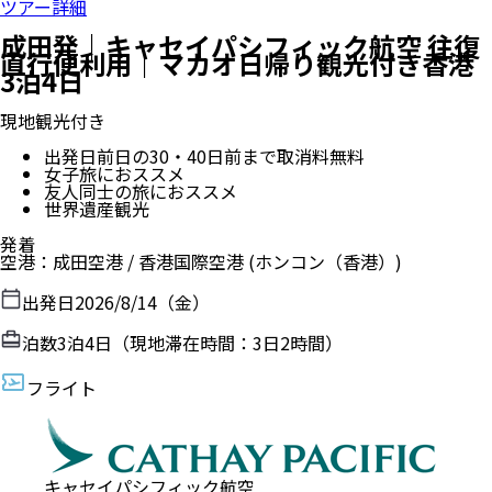
ツアー詳細
成田発｜キャセイパシフィック航空 往復
直行便利用｜マカオ日帰り観光付き香港
3泊4日
現地観光付き
出発日前日の30・40日前まで取消料無料
女子旅におススメ
友人同士の旅におススメ
世界遺産観光
発着
空港
：
成田空港
/
香港国際空港
(ホンコン（香港）)
出発日
2026/8/14（金）
泊数
3
泊
4
日（現地滞在時間：
3日2時間
）
フライト
キャセイパシフィック航空