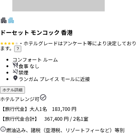
ドーセット モンコック 香港
・ホテルグレードはアンケート等により決定しており
ます。
?
コンフォート ルーム
食事 なし
禁煙
ランガム プレイス モールに近接
ホテル詳細
ホテルアレンジ可
【旅行代金】大人1名
183,700
円
【旅行代金合計】
367,400
円
/
2
名
1
室
燃油込み、諸税（空港税、リゾートフィーなど）等別