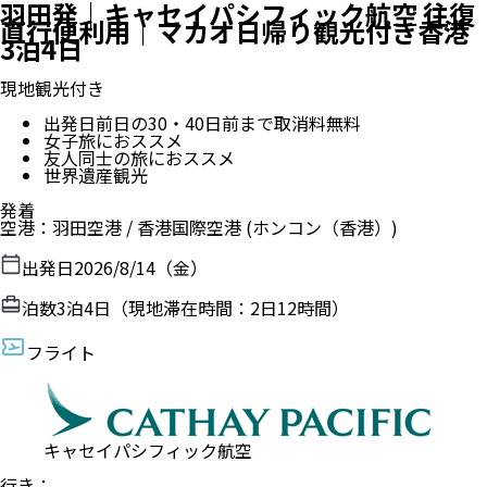
羽田発｜キャセイパシフィック航空 往復
直行便利用｜マカオ日帰り観光付き香港
3泊4日
現地観光付き
出発日前日の30・40日前まで取消料無料
女子旅におススメ
友人同士の旅におススメ
世界遺産観光
発着
空港
：
羽田空港
/
香港国際空港
(ホンコン（香港）)
出発日
2026/8/14（金）
泊数
3
泊
4
日（現地滞在時間：
2日12時間
）
フライト
キャセイパシフィック航空
行き
：