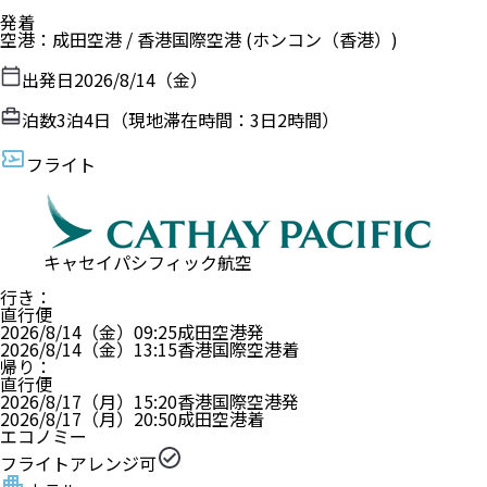
発着
空港
：
成田空港
/
香港国際空港
(ホンコン（香港）)
出発日
2026/8/14（金）
泊数
3
泊
4
日（現地滞在時間：
3日2時間
）
フライト
キャセイパシフィック航空
行き
：
直行便
2026/8/14（金）
09:25
成田空港
発
2026/8/14（金）
13:15
香港国際空港
着
帰り
：
直行便
2026/8/17（月）
15:20
香港国際空港
発
2026/8/17（月）
20:50
成田空港
着
エコノミー
フライトアレンジ可