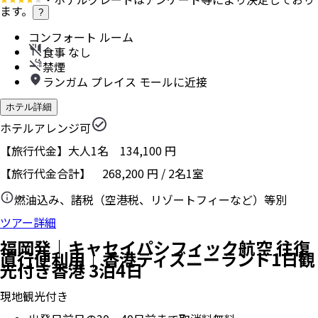
ます。
?
コンフォート ルーム
食事 なし
禁煙
ランガム プレイス モールに近接
ホテル詳細
ホテルアレンジ可
【旅行代金】大人1名
134,100
円
【旅行代金合計】
268,200
円
/
2
名
1
室
燃油込み、諸税（空港税、リゾートフィーなど）等別
ツアー詳細
福岡発｜キャセイパシフィック航空 往復
直行便利用｜香港ディズニーランド1日観
光付き香港 3泊4日
現地観光付き