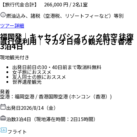
【旅行代金合計】
266,000
円
/
2
名
1
室
燃油込み、諸税（空港税、リゾートフィーなど）等別
ツアー詳細
福岡発｜キャセイパシフィック航空 往復
直行便利用｜マカオ日帰り観光付き香港
3泊4日
現地観光付き
出発日前日の30・40日前まで取消料無料
女子旅におススメ
友人同士の旅におススメ
世界遺産観光
発着
空港
：
福岡空港
/
香港国際空港
(ホンコン（香港）)
出発日
2026/8/14（金）
泊数
3
泊
4
日（現地滞在時間：
2日15時間
）
フライト