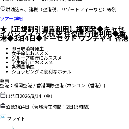
燃油込み、諸税（空港税、リゾートフィーなど）等別
ツアー詳細
★【正規割引運賃利用】福岡発◆キャセ
イパシフィック航空 往復直行便利用◆香
港◆3泊4日◆ドーセット ワンチャイ 香港
即日取消料発生
女子旅におススメ
グループ旅行におススメ
学生旅行におススメ
香港島地区
ショッピングに便利なホテル
発着
空港
：
福岡空港
/
香港国際空港
(ホンコン（香港）)
出発日
2026/8/14（金）
泊数
3
泊
4
日（現地滞在時間：
2日15時間
）
フライト