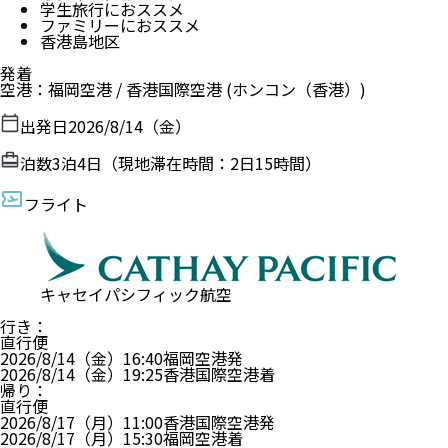
学生旅行におススメ
ファミリーにおススメ
香港島地区
発着
空港
：
福岡空港
/
香港国際空港
(ホンコン（香港）)
出発日
2026/8/14（金）
泊数
3
泊
4
日（現地滞在時間：
2日15時間
）
フライト
キャセイパシフィック航空
行き
：
直行便
2026/8/14（金）
16:40
福岡空港
発
2026/8/14（金）
19:25
香港国際空港
着
帰り
：
直行便
2026/8/17（月）
11:00
香港国際空港
発
2026/8/17（月）
15:30
福岡空港
着