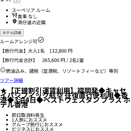
スーペリア ルーム
食事 なし
湾仔道の近隣
ホテル詳細
ルームアレンジ可
【旅行代金】大人1名
132,800
円
【旅行代金合計】
265,600
円
/
2
名
1
室
燃油込み、諸税（空港税、リゾートフィーなど）等別
ツアー詳細
★【正規割引運賃利用】福岡発◆キャセ
イパシフィック航空 往復直行便利用◆香
港◆3泊4日◆ベストウェスタン プラス ホ
テル香港
即日取消料発生
1人旅におススメ
グループ旅行におススメ
ビジネスにおススメ