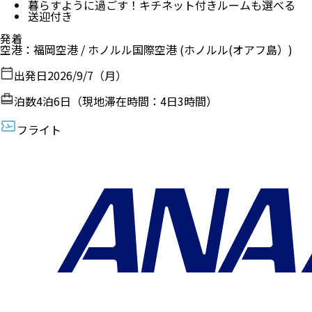
暮らすように過ごす！キチネット付きルームも選べる
送迎付き
発着
空港
：
福岡空港
/
ホノルル国際空港
(ホノルル(オアフ島）)
出発日
2026/9/7（月）
泊数
4
泊
6
日（現地滞在時間：
4日3時間
）
フライト