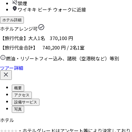
禁煙
ワイキキ ビーチ ウォークに近接
ホテル詳細
ホテルアレンジ可
【旅行代金】大人1名
370,100
円
【旅行代金合計】
740,200
円
/
2
名
1
室
燃油・リゾートフィー込み、諸税（空港税など）等別
ツアー詳細
概要
アクセス
設備サービス
写真
ホテル
・ホテルグレードはアンケート等により決定しており