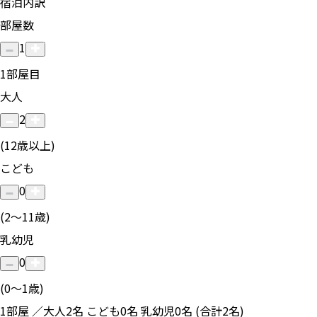
宿泊内訳
部屋数
1
1
部屋目
大人
2
(12歳以上)
こども
0
(2〜11歳)
乳幼児
0
(0〜1歳)
1部屋 ／大人2名 こども0名 乳幼児0名 (合計2名)