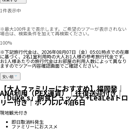
1
件表示中
※最大100件まで表示します。ご希望のツアーが表示されない
場合は、検索条件を加えて再検索ください。
100
%
※下記旅行代金は、
2026年08月07日（金）05:01
時点での在庫
に基づく、
2
名
1
室利用時の大人お1人様の参考旅行代金です。
お1人様あたりの旅行代金はお部屋の利用人数によって異なり
ますのでツアー内容確認画面でご確認ください。
安い順
【大人ファミリーにおすすめ】福岡発｜
ANA利用（PEX運賃）｜往復送迎付き｜
「Duke's」朝食ビュッフェ+LeaLeaトロ
リー付き｜ホノルル 4泊6日
現地観光付き
即日取消料発生
ファミリーにおススメ