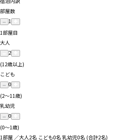
宿泊内訳
部屋数
1
1
部屋目
大人
2
(12歳以上)
こども
0
(2〜11歳)
乳幼児
0
(0〜1歳)
1部屋 ／大人2名 こども0名 乳幼児0名 (合計2名)