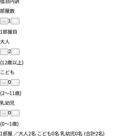
宿泊内訳
部屋数
1
1
部屋目
大人
2
(12歳以上)
こども
0
(2〜11歳)
乳幼児
0
(0〜1歳)
1部屋 ／大人2名 こども0名 乳幼児0名 (合計2名)