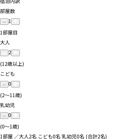
宿泊内訳
部屋数
1
1
部屋目
大人
2
(12歳以上)
こども
0
(2〜11歳)
乳幼児
0
(0〜1歳)
1部屋 ／大人2名 こども0名 乳幼児0名 (合計2名)