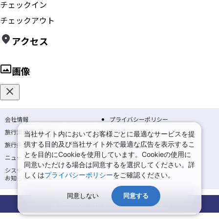
チェックイン
チェックアウト
アクセス
画像
会社情報
プライバシーポリシー
旅行業登録票・約款
規約集
当社サイト内においてお客様ごとに最適なサービスを提
供する目的及び当社サイト外で最適な広告を表示するこ
旅行条件書
商標について
とを目的にCookieを使用しています。Cookieの使用に
ニュースリリース
採用情報
同意いただける場合は同意するを選択してください。詳
システムメンテナンスの
サイトマップ
しくは
プライバシーポリシー
をご確認ください。
お知らせ
同意しない
同意する
Copyright © NIPPON TRAVEL AGENCY Co.,LTD. All rights reserved.