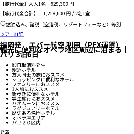
【旅行代金】大人1名
629,300
円
【旅行代金合計】
1,258,600
円
/
2
名
1
室
燃油込み、諸税（空港税、リゾートフィーなど）等別
ツアー詳細
福岡発｜エバー航空 利用（PEX運賃）｜
観光に便利なオペラ地区周辺に泊まる｜
パリ 3泊6日
即日取消料発生
駅近ホテル
友人同士の旅におススメ
ショッピングに便利なホテル
ファミリーにおススメ
1人旅におススメ
街歩きに便利なホテル
学生旅行におススメ
ハネムーンにおススメ
ラグジュアリーホテル
歴史ある名門ホテル
オペラ座エリア
パリ２０区内
発着