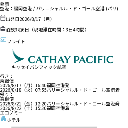
発着
空港
：
福岡空港
/
パリ＝シャルル・ド・ゴール空港
(パリ)
出発日
2026/8/17（月）
泊数
3
泊
6
日（現地滞在時間：
3日4時間
）
フライト
キャセイパシフィック航空
行き
：
乗継便
2026/8/17（月）
16:40
福岡空港
発
2026/8/18（火）
07:55
パリ＝シャルル・ド・ゴール空港
着
帰り
：
乗継便
2026/8/21（金）
12:20
パリ＝シャルル・ド・ゴール空港
発
2026/8/22（土）
15:30
福岡空港
着
エコノミー
ホテル