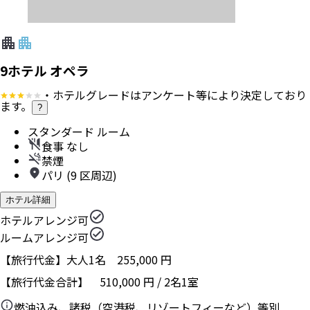
9ホテル オペラ
・ホテルグレードはアンケート等により決定しており
ます。
?
スタンダード ルーム
食事 なし
禁煙
パリ (9 区周辺)
ホテル詳細
ホテルアレンジ可
ルームアレンジ可
【旅行代金】大人1名
255,000
円
【旅行代金合計】
510,000
円
/
2
名
1
室
燃油込み、諸税（空港税、リゾートフィーなど）等別