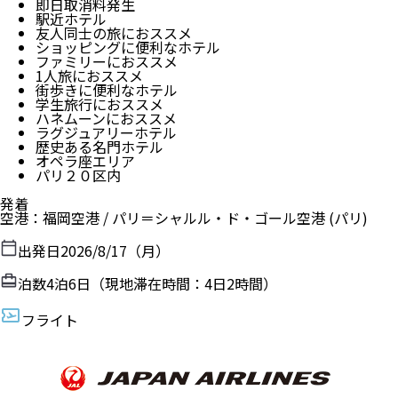
即日取消料発生
駅近ホテル
友人同士の旅におススメ
ショッピングに便利なホテル
ファミリーにおススメ
1人旅におススメ
街歩きに便利なホテル
学生旅行におススメ
ハネムーンにおススメ
ラグジュアリーホテル
歴史ある名門ホテル
オペラ座エリア
パリ２０区内
発着
空港
：
福岡空港
/
パリ＝シャルル・ド・ゴール空港
(パリ)
出発日
2026/8/17（月）
泊数
4
泊
6
日（現地滞在時間：
4日2時間
）
フライト