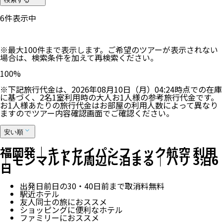
6
件表示中
※最大100件まで表示します。ご希望のツアーが表示されない
場合は、検索条件を加えて再検索ください。
100
%
※下記旅行代金は、
2026年08月10日（月）04:24
時点での在庫
に基づく、
2
名
1
室利用時の大人お1人様の参考旅行代金です。
お1人様あたりの旅行代金はお部屋の利用人数によって異なり
ますのでツアー内容確認画面でご確認ください。
安い順
福岡発｜キャセイパシフィック航空 利用
｜モンマルトル周辺に泊まる｜パリ 3泊6
日
出発日前日の30・40日前まで取消料無料
駅近ホテル
友人同士の旅におススメ
ショッピングに便利なホテル
ファミリーにおススメ