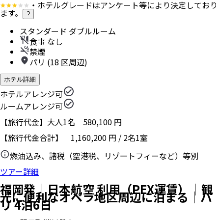
・ホテルグレードはアンケート等により決定しており
ます。
?
スタンダード ダブルルーム
食事 なし
禁煙
パリ (18 区周辺)
ホテル詳細
ホテルアレンジ可
ルームアレンジ可
【旅行代金】大人1名
580,100
円
【旅行代金合計】
1,160,200
円
/
2
名
1
室
燃油込み、諸税（空港税、リゾートフィーなど）等別
ツアー詳細
福岡発｜日本航空 利用（PEX運賃）｜観
光に便利なオペラ地区周辺に泊まる｜パ
リ 4泊6日