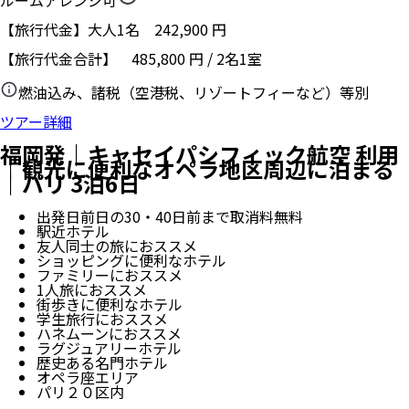
ルームアレンジ可
【旅行代金】大人1名
242,900
円
【旅行代金合計】
485,800
円
/
2
名
1
室
燃油込み、諸税（空港税、リゾートフィーなど）等別
ツアー詳細
福岡発｜キャセイパシフィック航空 利用
｜観光に便利なオペラ地区周辺に泊まる
｜パリ 3泊6日
出発日前日の30・40日前まで取消料無料
駅近ホテル
友人同士の旅におススメ
ショッピングに便利なホテル
ファミリーにおススメ
1人旅におススメ
街歩きに便利なホテル
学生旅行におススメ
ハネムーンにおススメ
ラグジュアリーホテル
歴史ある名門ホテル
オペラ座エリア
パリ２０区内