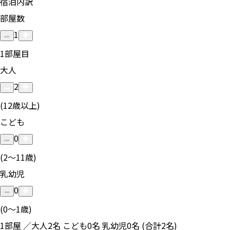
宿泊内訳
部屋数
1
1
部屋目
大人
2
(12歳以上)
こども
0
(2〜11歳)
乳幼児
0
(0〜1歳)
1部屋 ／大人2名 こども0名 乳幼児0名 (合計2名)