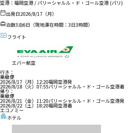
空港
：
福岡空港
/
パリ＝シャルル・ド・ゴール空港
(パリ)
出発日
2026/8/17（月）
泊数
3
泊
6
日（現地滞在時間：
3日3時間
）
フライト
エバー航空
行き
：
乗継便
2026/8/17（月）
12:20
福岡空港
発
2026/8/18（火）
07:55
パリ＝シャルル・ド・ゴール空港
着
帰り
：
乗継便
2026/8/21（金）
11:20
パリ＝シャルル・ド・ゴール空港
発
2026/8/22（土）
18:20
福岡空港
着
エコノミー
ホテル