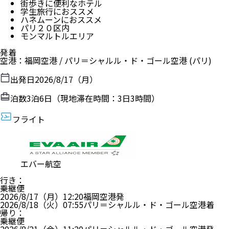
街歩きに便利なホテル
学生旅行におススメ
ハネムーンにおススメ
パリ２０区内
モンマルトルエリア
発着
空港
：
福岡空港
/
パリ＝シャルル・ド・ゴール空港
(パリ)
出発日
2026/8/17（月）
泊数
3
泊
6
日（現地滞在時間：
3日3時間
）
フライト
エバー航空
行き
：
乗継便
2026/8/17（月）
12:20
福岡空港
発
2026/8/18（火）
07:55
パリ＝シャルル・ド・ゴール空港
着
帰り
：
乗継便
2026/8/21（金）
11:20
パリ＝シャルル・ド・ゴール空港
発