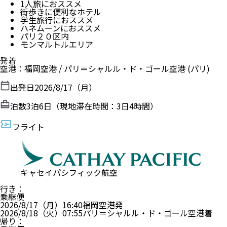
1人旅におススメ
街歩きに便利なホテル
学生旅行におススメ
ハネムーンにおススメ
パリ２０区内
モンマルトルエリア
発着
空港
：
福岡空港
/
パリ＝シャルル・ド・ゴール空港
(パリ)
出発日
2026/8/17（月）
泊数
3
泊
6
日（現地滞在時間：
3日4時間
）
フライト
キャセイパシフィック航空
行き
：
乗継便
2026/8/17（月）
16:40
福岡空港
発
2026/8/18（火）
07:55
パリ＝シャルル・ド・ゴール空港
着
帰り
：