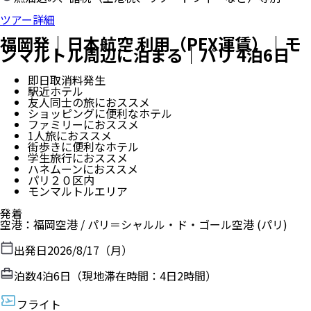
ツアー詳細
福岡発｜日本航空 利用（PEX運賃）｜モ
ンマルトル周辺に泊まる｜パリ 4泊6日
即日取消料発生
駅近ホテル
友人同士の旅におススメ
ショッピングに便利なホテル
ファミリーにおススメ
1人旅におススメ
街歩きに便利なホテル
学生旅行におススメ
ハネムーンにおススメ
パリ２０区内
モンマルトルエリア
発着
空港
：
福岡空港
/
パリ＝シャルル・ド・ゴール空港
(パリ)
出発日
2026/8/17（月）
泊数
4
泊
6
日（現地滞在時間：
4日2時間
）
フライト