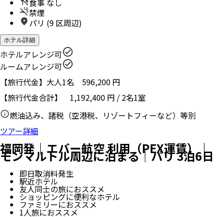
食事 なし
禁煙
パリ (9 区周辺)
ホテル詳細
ホテルアレンジ可
ルームアレンジ可
【旅行代金】大人1名
596,200
円
【旅行代金合計】
1,192,400
円
/
2
名
1
室
燃油込み、諸税（空港税、リゾートフィーなど）等別
ツアー詳細
福岡発｜エバー航空 利用（PEX運賃）｜
モンマルトル周辺に泊まる｜パリ 3泊6日
即日取消料発生
駅近ホテル
友人同士の旅におススメ
ショッピングに便利なホテル
ファミリーにおススメ
1人旅におススメ