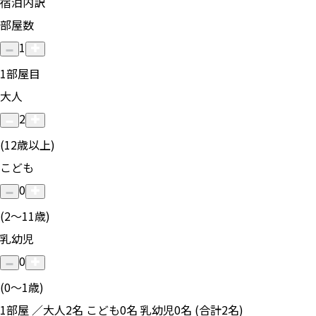
宿泊内訳
部屋数
1
1
部屋目
大人
2
(12歳以上)
こども
0
(2〜11歳)
乳幼児
0
(0〜1歳)
1部屋 ／大人2名 こども0名 乳幼児0名 (合計2名)