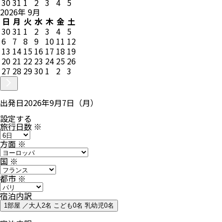
30
31
1
2
3
4
5
2026
年
9
月
日
月
火
水
木
金
土
30
31
1
2
3
4
5
6
7
8
9
10
11
12
13
14
15
16
17
18
19
20
21
22
23
24
25
26
27
28
29
30
1
2
3
出発日
2026年9月7日（月）
設定する
旅行日数
※
方面
※
国
※
都市
※
宿泊内訳
1部屋 ／大人2名 こども0名 乳幼児0名