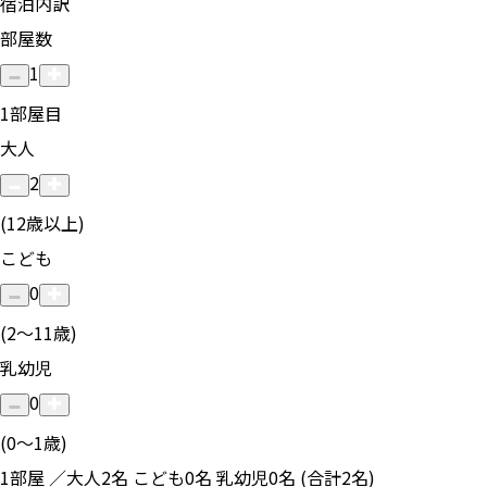
宿泊内訳
部屋数
1
1
部屋目
大人
2
(12歳以上)
こども
0
(2〜11歳)
乳幼児
0
(0〜1歳)
1部屋 ／大人2名 こども0名 乳幼児0名 (合計2名)