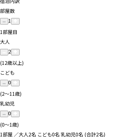
宿泊内訳
部屋数
1
1
部屋目
大人
2
(12歳以上)
こども
0
(2〜11歳)
乳幼児
0
(0〜1歳)
1部屋 ／大人2名 こども0名 乳幼児0名 (合計2名)