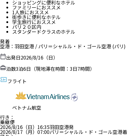
ショッピングに便利なホテル
ファミリーにおススメ
1人旅におススメ
街歩きに便利なホテル
学生旅行におススメ
パリ２０区内
スタンダードクラスのホテル
発着
空港
：
羽田空港
/
パリ＝シャルル・ド・ゴール空港
(パリ)
出発日
2026/8/16（日）
泊数
3
泊
6
日（現地滞在時間：
3日7時間
）
フライト
ベトナム航空
行き
：
乗継便
2026/8/16（日）
16:35
羽田空港
発
2026/8/17（月）
07:00
パリ＝シャルル・ド・ゴール空港
着