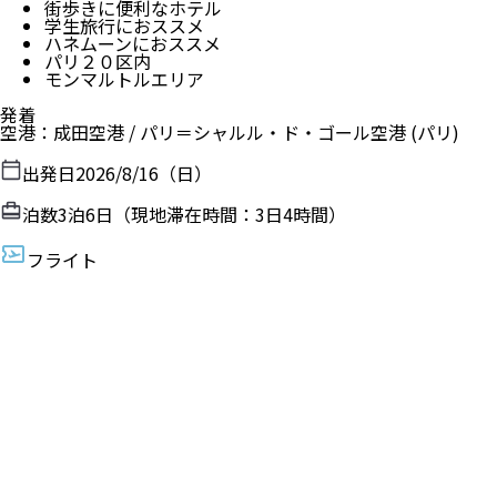
街歩きに便利なホテル
学生旅行におススメ
ハネムーンにおススメ
パリ２０区内
モンマルトルエリア
発着
空港
：
成田空港
/
パリ＝シャルル・ド・ゴール空港
(パリ)
出発日
2026/8/16（日）
泊数
3
泊
6
日（現地滞在時間：
3日4時間
）
フライト