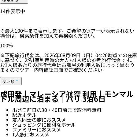
14
件表示中
※最大100件まで表示します。ご希望のツアーが表示されない
場合は、検索条件を加えて再検索ください。
100
%
※下記旅行代金は、
2026年08月09日（日）04:26
時点での在庫
に基づく、
2
名
1
室利用時の大人お1人様の参考旅行代金です。
お1人様あたりの旅行代金はお部屋の利用人数によって異なり
ますのでツアー内容確認画面でご確認ください。
安い順
成田発｜マレーシア航空 利用｜モンマル
トル周辺に泊まる｜パリ 3泊6日
出発日前日の30・40日前まで取消料無料
駅近ホテル
友人同士の旅におススメ
ショッピングに便利なホテル
ファミリーにおススメ
1人旅におススメ