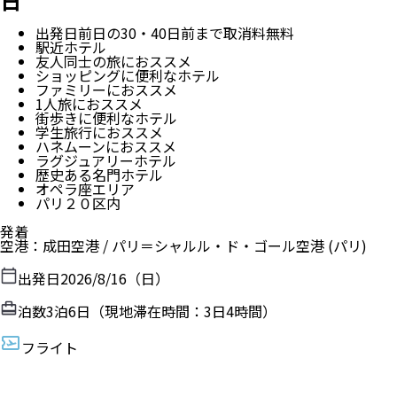
日
出発日前日の30・40日前まで取消料無料
駅近ホテル
友人同士の旅におススメ
ショッピングに便利なホテル
ファミリーにおススメ
1人旅におススメ
街歩きに便利なホテル
学生旅行におススメ
ハネムーンにおススメ
ラグジュアリーホテル
歴史ある名門ホテル
オペラ座エリア
パリ２０区内
発着
空港
：
成田空港
/
パリ＝シャルル・ド・ゴール空港
(パリ)
出発日
2026/8/16（日）
泊数
3
泊
6
日（現地滞在時間：
3日4時間
）
フライト