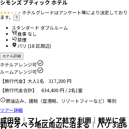
シモンズ ブティック ホテル
・ホテルグレードはアンケート等により決定しており
ます。
?
スタンダード ダブルルーム
食事 なし
禁煙
パリ (18 区周辺)
ホテル詳細
ホテルアレンジ可
ルームアレンジ可
【旅行代金】大人1名
317,200
円
【旅行代金合計】
634,400
円
/
2
名
1
室
燃油込み、諸税（空港税、リゾートフィーなど）等別
ツアー詳細
成田発｜マレーシア航空 利用｜観光に便
利なオペラ地区周辺に泊まる｜パリ 3泊6