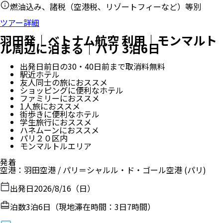
燃油込み、諸税（空港税、リゾートフィーなど）等別
ツアー詳細
羽田発｜ベトナム航空 利用｜モンマルト
ル周辺に泊まる｜パリ 3泊6日
出発日前日の30・40日前まで取消料無料
駅近ホテル
友人同士の旅におススメ
ショッピングに便利なホテル
ファミリーにおススメ
1人旅におススメ
街歩きに便利なホテル
学生旅行におススメ
ハネムーンにおススメ
パリ２０区内
モンマルトルエリア
発着
空港
：
羽田空港
/
パリ＝シャルル・ド・ゴール空港
(パリ)
出発日
2026/8/16（日）
泊数
3
泊
6
日（現地滞在時間：
3日7時間
）