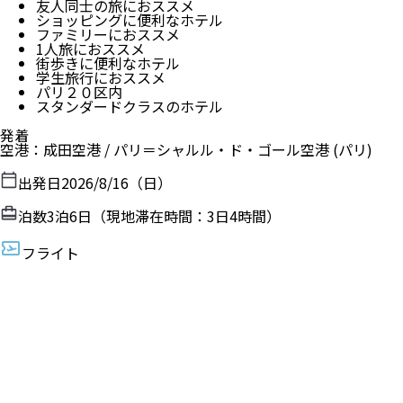
友人同士の旅におススメ
ショッピングに便利なホテル
ファミリーにおススメ
1人旅におススメ
街歩きに便利なホテル
学生旅行におススメ
パリ２０区内
スタンダードクラスのホテル
発着
空港
：
成田空港
/
パリ＝シャルル・ド・ゴール空港
(パリ)
出発日
2026/8/16（日）
泊数
3
泊
6
日（現地滞在時間：
3日4時間
）
フライト