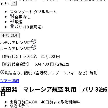
ます。
?
スタンダード ダブルルーム
食事 なし
禁煙
パリ (18 区周辺)
ホテル詳細
ホテルアレンジ可
ルームアレンジ可
【旅行代金】大人1名
317,200
円
【旅行代金合計】
634,400
円
/
2
名
1
室
燃油込み、諸税（空港税、リゾートフィーなど）等別
ツアー詳細
成田発｜マレーシア航空 利用｜パリ 3泊6
日
出発日前日の30・40日前まで取消料無料
駅近ホテル