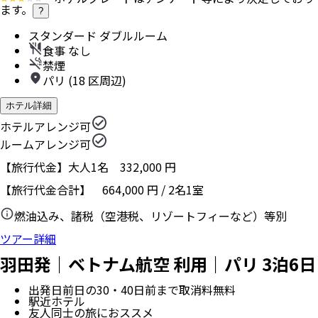
ます。
?
スタンダード ダブルルーム
食事 なし
禁煙
パリ (18 区周辺)
ホテル詳細
ホテルアレンジ可
ルームアレンジ可
【旅行代金】大人1名
332,000
円
【旅行代金合計】
664,000
円
/
2
名
1
室
燃油込み、諸税（空港税、リゾートフィーなど）等別
ツアー詳細
羽田発｜ベトナム航空 利用｜パリ 3泊6日
出発日前日の30・40日前まで取消料無料
駅近ホテル
友人同士の旅におススメ