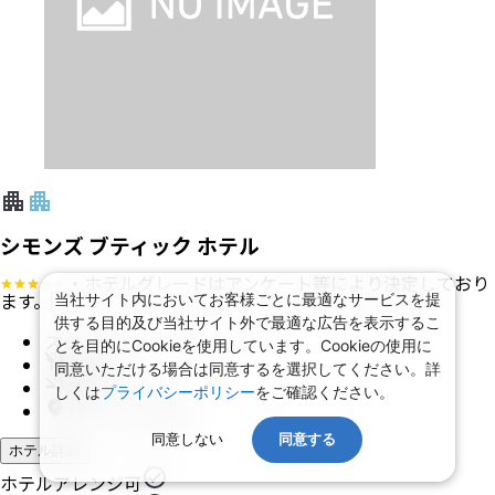
シモンズ ブティック ホテル
・ホテルグレードはアンケート等により決定しており
ます。
当社サイト内においてお客様ごとに最適なサービスを提
?
供する目的及び当社サイト外で最適な広告を表示するこ
スタンダード ダブルルーム
とを目的にCookieを使用しています。Cookieの使用に
食事 なし
同意いただける場合は同意するを選択してください。詳
禁煙
しくは
プライバシーポリシー
をご確認ください。
パリ (18 区周辺)
同意しない
同意する
ホテル詳細
ホテルアレンジ可