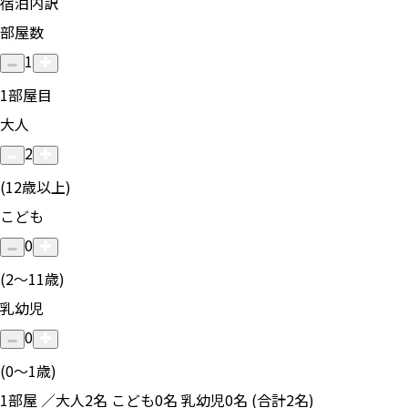
宿泊内訳
部屋数
1
1
部屋目
大人
2
(12歳以上)
こども
0
(2〜11歳)
乳幼児
0
(0〜1歳)
1部屋 ／大人2名 こども0名 乳幼児0名 (合計2名)