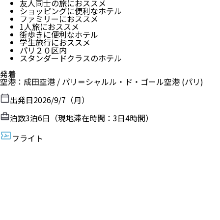
友人同士の旅におススメ
ショッピングに便利なホテル
ファミリーにおススメ
1人旅におススメ
街歩きに便利なホテル
学生旅行におススメ
パリ２０区内
スタンダードクラスのホテル
発着
空港
：
成田空港
/
パリ＝シャルル・ド・ゴール空港
(パリ)
出発日
2026/9/7（月）
泊数
3
泊
6
日（現地滞在時間：
3日4時間
）
フライト