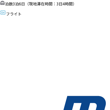
泊数
3
泊
6
日（現地滞在時間：
3日4時間
）
フライト