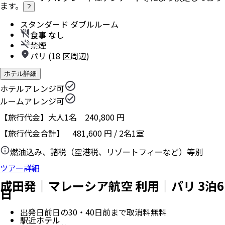
ます。
?
スタンダード ダブルルーム
食事 なし
禁煙
パリ (18 区周辺)
ホテル詳細
ホテルアレンジ可
ルームアレンジ可
【旅行代金】大人1名
240,800
円
【旅行代金合計】
481,600
円
/
2
名
1
室
燃油込み、諸税（空港税、リゾートフィーなど）等別
ツアー詳細
成田発｜マレーシア航空 利用｜パリ 3泊6
日
出発日前日の30・40日前まで取消料無料
駅近ホテル