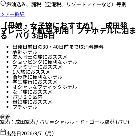
燃油込み、諸税（空港税、リゾートフィーなど）等別
ツアー詳細
【母娘・女子旅におすすめ】｜成田発｜
マレーシア航空 利用｜プチホテルに泊ま
る｜パリ 3泊6日
出発日前日の30・40日前まで取消料無料
駅近ホテル
友人同士の旅におススメ
ショッピングに便利なホテル
ファミリーにおススメ
1人旅におススメ
街歩きに便利なホテル
学生旅行におススメ
オシャレなブティックホテル
女子旅におススメ
パリ２０区内
母娘旅におススメ
プチホテル
発着
空港
：
成田空港
/
パリ＝シャルル・ド・ゴール空港
(パリ)
出発日
2026/9/7（月）