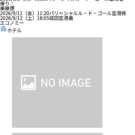
帰り
：
乗継便
2026/9/11（金）
11:20
パリ＝シャルル・ド・ゴール空港
発
2026/9/12（土）
18:05
成田空港
着
エコノミー
ホテル