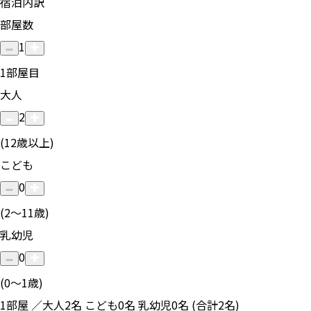
宿泊内訳
部屋数
1
1
部屋目
大人
2
(12歳以上)
こども
0
(2〜11歳)
乳幼児
0
(0〜1歳)
1部屋 ／大人2名 こども0名 乳幼児0名 (合計2名)