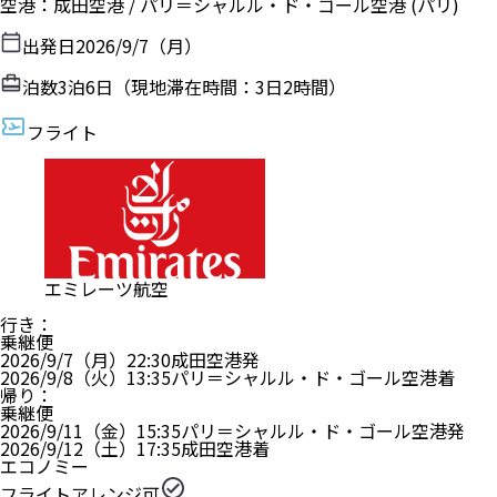
空港
：
成田空港
/
パリ＝シャルル・ド・ゴール空港
(パリ)
出発日
2026/9/7（月）
泊数
3
泊
6
日（現地滞在時間：
3日2時間
）
フライト
エミレーツ航空
行き
：
乗継便
2026/9/7（月）
22:30
成田空港
発
2026/9/8（火）
13:35
パリ＝シャルル・ド・ゴール空港
着
帰り
：
乗継便
2026/9/11（金）
15:35
パリ＝シャルル・ド・ゴール空港
発
2026/9/12（土）
17:35
成田空港
着
エコノミー
フライトアレンジ可