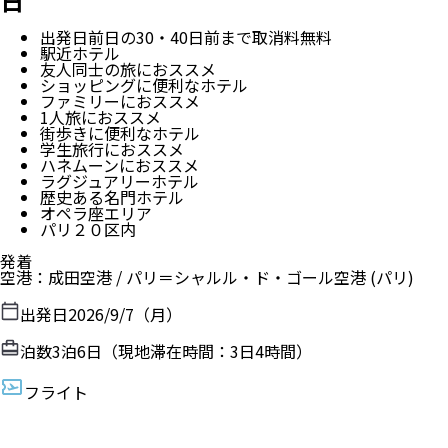
日
出発日前日の30・40日前まで取消料無料
駅近ホテル
友人同士の旅におススメ
ショッピングに便利なホテル
ファミリーにおススメ
1人旅におススメ
街歩きに便利なホテル
学生旅行におススメ
ハネムーンにおススメ
ラグジュアリーホテル
歴史ある名門ホテル
オペラ座エリア
パリ２０区内
発着
空港
：
成田空港
/
パリ＝シャルル・ド・ゴール空港
(パリ)
出発日
2026/9/7（月）
泊数
3
泊
6
日（現地滞在時間：
3日4時間
）
フライト