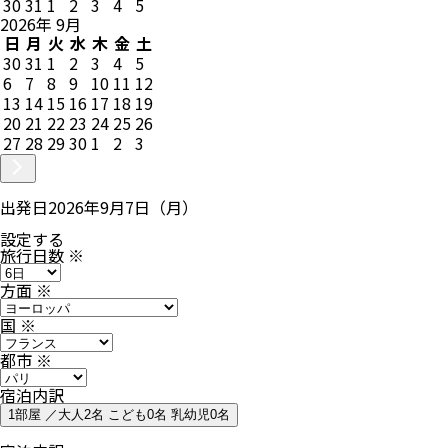
30
31
1
2
3
4
5
2026
年
9
月
日
月
火
水
木
金
土
30
31
1
2
3
4
5
6
7
8
9
10
11
12
13
14
15
16
17
18
19
20
21
22
23
24
25
26
27
28
29
30
1
2
3
出発日
2026年9月7日（月）
設定する
旅行日数
※
方面
※
国
※
都市
※
宿泊内訳
1部屋 ／大人2名 こども0名 乳幼児0名