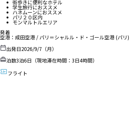
街歩きに便利なホテル
学生旅行におススメ
ハネムーンにおススメ
パリ２０区内
モンマルトルエリア
発着
空港
：
成田空港
/
パリ＝シャルル・ド・ゴール空港
(パリ)
出発日
2026/9/7（月）
泊数
3
泊
6
日（現地滞在時間：
3日4時間
）
フライト