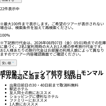
22
件表示中
※最大100件まで表示します。ご希望のツアーが表示されない
場合は、検索条件を加えて再検索ください。
100
%
※下記旅行代金は、
2026年08月07日（金）05:01
時点での在庫
に基づく、
2
名
1
室利用時の大人お1人様の参考旅行代金です。
お1人様あたりの旅行代金はお部屋の利用人数によって異なり
ますのでツアー内容確認画面でご確認ください。
安い順
成田発｜マレーシア航空 利用｜モンマル
トル周辺に泊まる｜パリ 3泊6日
出発日前日の30・40日前まで取消料無料
駅近ホテル
友人同士の旅におススメ
ショッピングに便利なホテル
ファミリーにおススメ
1人旅におススメ