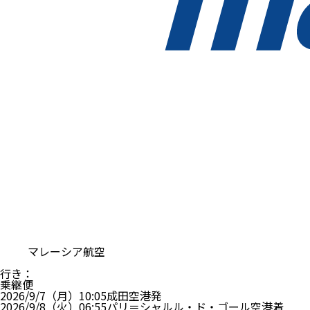
マレーシア航空
行き
：
乗継便
2026/9/7（月）
10:05
成田空港
発
2026/9/8（火）
06:55
パリ＝シャルル・ド・ゴール空港
着