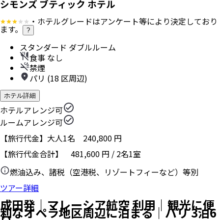
シモンズ ブティック ホテル
・ホテルグレードはアンケート等により決定しており
ます。
?
スタンダード ダブルルーム
食事 なし
禁煙
パリ (18 区周辺)
ホテル詳細
ホテルアレンジ可
ルームアレンジ可
【旅行代金】大人1名
240,800
円
【旅行代金合計】
481,600
円
/
2
名
1
室
燃油込み、諸税（空港税、リゾートフィーなど）等別
ツアー詳細
成田発｜マレーシア航空 利用｜観光に便
利なオペラ地区周辺に泊まる｜パリ 3泊6