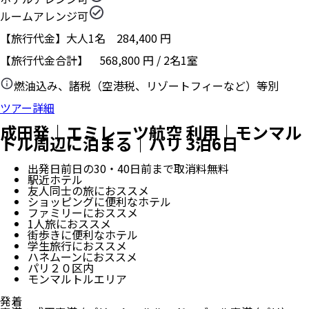
ルームアレンジ可
【旅行代金】大人1名
284,400
円
【旅行代金合計】
568,800
円
/
2
名
1
室
燃油込み、諸税（空港税、リゾートフィーなど）等別
ツアー詳細
成田発｜エミレーツ航空 利用｜モンマル
トル周辺に泊まる｜パリ 3泊6日
出発日前日の30・40日前まで取消料無料
駅近ホテル
友人同士の旅におススメ
ショッピングに便利なホテル
ファミリーにおススメ
1人旅におススメ
街歩きに便利なホテル
学生旅行におススメ
ハネムーンにおススメ
パリ２０区内
モンマルトルエリア
発着